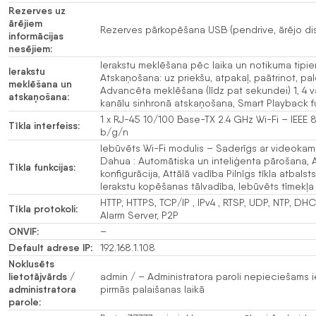
Rezerves uz
ārējiem
Rezerves pārkopēšana USB (pendrive, ārējo di
informācijas
nesējiem:
Ierakstu meklēšana pēc laika un notikuma tipie
Ierakstu
Atskaņošana: uz priekšu, atpakaļ, paātrinot, pa
meklēšana un
Advancēta meklēšana (līdz pat sekundei) 1, 4 v
atskaņošana:
kanālu sinhronā atskaņošana, Smart Playback f
1 x RJ-45 10/100 Base-TX 2.4 GHz Wi-Fi – IEEE 8
Tīkla interfeiss:
b/g/n
Iebūvēts Wi-Fi modulis – Saderīgs ar videoka
Dahua : Automātiska un inteliģenta pārošana, A
Tīkla funkcijas:
konfigurācija, Attālā vadība Pilnīgs tīkla atbalsts
Ierakstu kopēšanas tālvadība, Iebūvēts tīmekļa 
HTTP, HTTPS, TCP/IP , IPv4 , RTSP, UDP, NTP, DH
Tīkla protokoli:
Alarm Server, P2P
ONVIF:
–
Default adrese IP:
192.168.1.108
Noklusēts
lietotājvārds /
admin / – Administratora paroli nepieciešams ie
administratora
pirmās palaišanas laikā
parole: