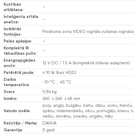
Kustības
–
atklāšana:
Inteliģenta attēla
–
analīze:
Izvēlētās
Privātuma zona VIDEO signāla zušanas signaliz
funkcijas:
Peles apkalpe:
–
Komplektā IR
–
tālvadības pults:
Energoapgādes
12 V DC / 1.5 A (komplektā strāvas adapteris)
avots:
Patērētā jauda:
≤ 10 W (bez HDD)
Darba
-10 °C … 45 °C
temperatūra:
Svars:
0.84 kg
Izmērs:
260 x 248 x 48 mm
poļu, angļu, bulgāru, čehu, dāņu, somu, franču, 
Valodu izvēle:
spāņu, nīderlandiešu, vācu, portugāļu, krievu, 
serbu, slovēņu, zviedru, ungāru, itāļu
Ražotājs / Marka:
DAHUA
Garantija:
3 gadi