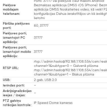
Ports: 37777 vai piekļuve caur mākoni Android:
Piekļuve
Bezmaksas aplikācija DMSS iOS (iPhone): Bez
mobilajam
aplikācija DMSS Noskatieties video, kā veikt P
telefonam:
konfigurācijas Dahua ierakstītājos un kā ieslēg
lietotni
Pārlūka piekļuves
80, 37777
porti:
Piekļuves porti,
izmantojot PC
37777
aplikāciju:
Piekļuves porti,
izmantojot mobilo
37777
aplikāciju:
rtsp://admin:hasło@192.168.1.108:554/cam/real
channel=1&subtype=0 – Galvenā plūsma
RTSP URL:
rtsp://admin:hasło@192.168.1.108:554/cam/real
channel=1&subtype=1 – Blakus plūsma
USB:
2 gab. USB 2.0
Ierindas porti:
–
Avārijsignalizācijas
–
ieejas / izejas:
PTZ galviņu
IP Speed Dome kameras
rotācijas kontrole: