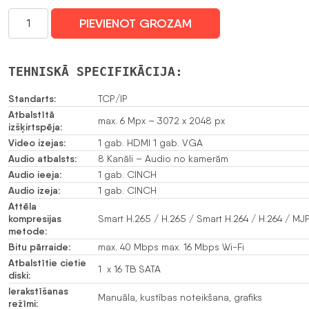
DAHUA
PIEVIENOT GROZAM
IP
Tīkla
Video
TEHNISKĀ SPECIFIKĀCIJA:
Ierakstītājs
Videoreģistrators
Standarts:
TCP/IP
NVR1108HS-
Atbalstītā
max. 6 Mpx – 3072 x 2048 px
izšķirtspēja:
W-
Video izejas:
1 gab. HDMI 1 gab. VGA
S2-
Audio atbalsts:
8 Kanāli – Audio no kamerām
CE
Audio ieeja:
1 gab. CINCH
Wi-
Audio izeja:
1 gab. CINCH
Fi,
Attēla
8
kompresijas
Smart H.265 / H.265 / Smart H.264 / H.264 / M
KANĀLI
metode:
daudzums
Bitu pārraide:
max. 40 Mbps max. 16 Mbps Wi-Fi
Atbalstītie cietie
1 x 16 TB SATA
diski:
Ierakstīšanas
Manuāla, kustības noteikšana, grafiks
režīmi: