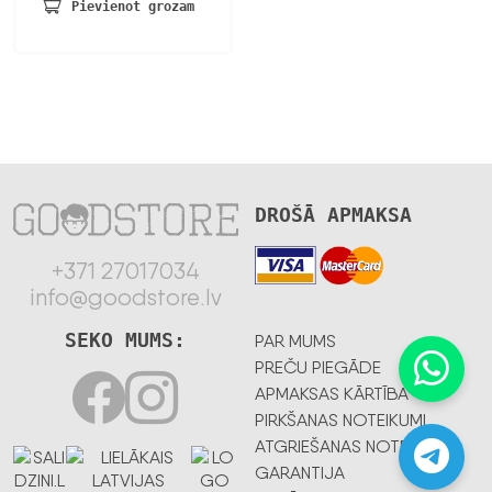
Pievienot grozam
DROŠĀ APMAKSA
+371 27017034
info@goodstore.lv
SEKO MUMS:
PAR MUMS
PREČU PIEGĀDE
APMAKSAS KĀRTĪBA
PIRKŠANAS NOTEIKUMI
ATGRIEŠANAS NOTEIKUMI
GARANTIJA