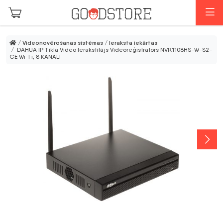
Skip to main content
I
/
Videonovērošanas sistēmas
/
Ieraksta iekārtas
/ DAHUA IP Tīkla Video Ierakstītājs Videoreģistrators NVR1108HS-W-S2-
CE Wi-Fi, 8 KANĀLI