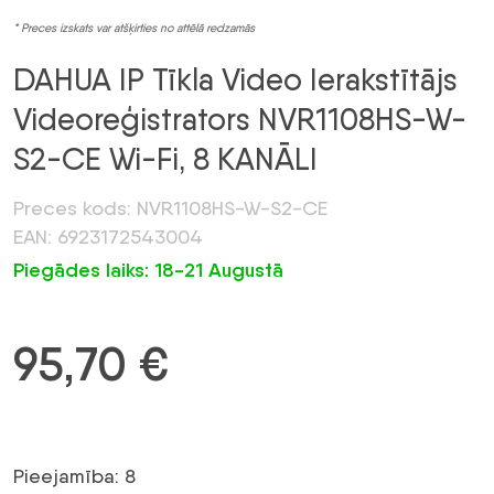
* Preces izskats var atšķirties no attēlā redzamās
DAHUA IP Tīkla Video Ierakstītājs
Videoreģistrators NVR1108HS-W-
S2-CE Wi-Fi, 8 KANĀLI
Preces kods: NVR1108HS-W-S2-CE
EAN: 6923172543004
Piegādes laiks: 18-21 Augustā
95,70
€
Pieejamība: 8