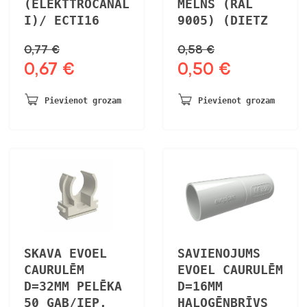
(ELEKTTROCANAL
MELNS (RAL
I)/ ECTI16
9005) (DIETZ
0,77
€
0,58
€
0,67
€
0,50
€
Sākotnējā
Pašreizējā
Sākotnējā
Pašreizējā
cena
cena
cena
cena
bija:
ir:
bija:
ir:
Pievienot grozam
Pievienot grozam
0,77 €.
0,67 €.
0,58 €.
0,50 €.
SKAVA EVOEL
SAVIENOJUMS
CAURULĒM
EVOEL CAURULĒM
D=32MM PELĒKA
D=16MM
50 GAB/IEP.
HALOGĒNBRĪVS