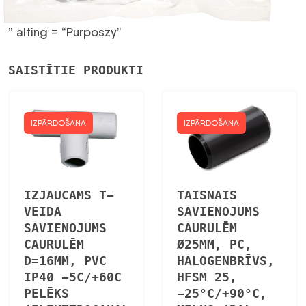
” alting = “Purposzy”
SAISTĪTIE PRODUKTI
IZPĀRDOŠANA
IZPĀRDOŠANA
IZJAUCAMS T-
TAISNAIS
VEIDA
SAVIENOJUMS
SAVIENOJUMS
CAURULĒM
CAURULĒM
Ø25MM, PC,
D=16MM, PVC
HALOGENBRĪVS,
IP40 -5C/+60C
HFSM 25,
PELĒKS
-25°C/+90°C,