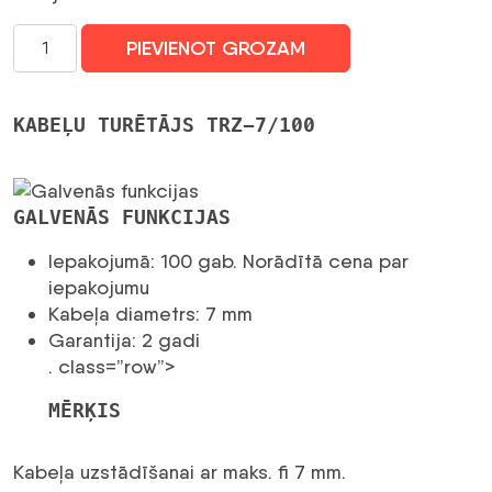
KABEĻA
PIEVIENOT GROZAM
TURĒTĀJS
TRZ-
7/100
KABEĻU TURĒTĀJS TRZ-7/100
BALTS
daudzums
GALVENĀS FUNKCIJAS
Iepakojumā: 100 gab. Norādītā cena par
iepakojumu
Kabeļa diametrs: 7 mm
Garantija: 2 gadi
. class=”row”>
MĒRĶIS
Kabeļa uzstādīšanai ar maks. fi 7 mm.