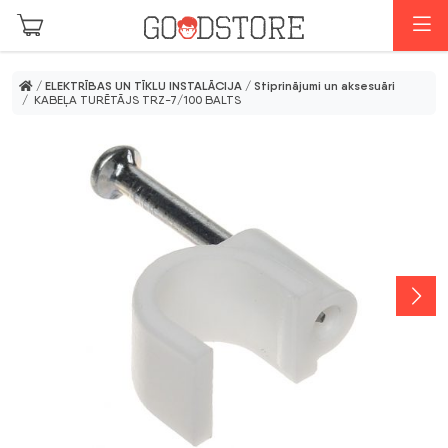
Skip to main content
I
/
ELEKTRĪBAS UN TĪKLU INSTALĀCIJA
/
Stiprinājumi un aksesuāri
/ KABEĻA TURĒTĀJS TRZ-7/100 BALTS