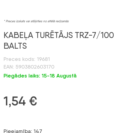
* Preces izskats var atšķirties no attēlā redzamās
KABEĻA TURĒTĀJS TRZ-7/100
BALTS
Preces kods: 19681
EAN: 5903802603170
Piegādes laiks: 15-18 Augustā
1,54
€
Pieejamība: 147