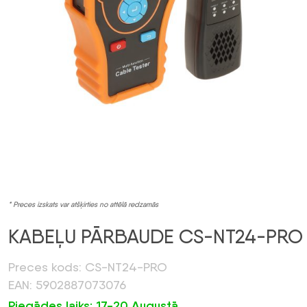
* Preces izskats var atšķirties no attēlā redzamās
KABEĻU PĀRBAUDE CS-NT24-PRO
Preces kods: CS-NT24-PRO
EAN: 5902887073076
Piegādes laiks: 17-20 Augustā