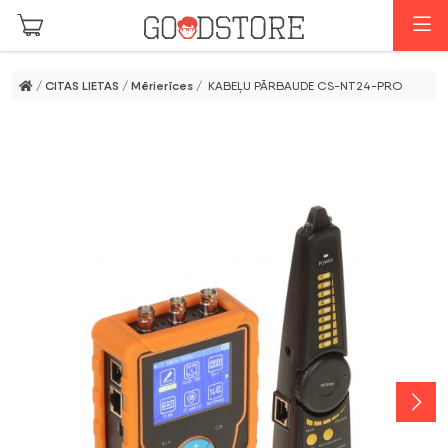
Skip to main content
I
/
CITAS LIETAS
/
Mērierīces
/ KABEĻU PĀRBAUDE CS-NT24-PRO