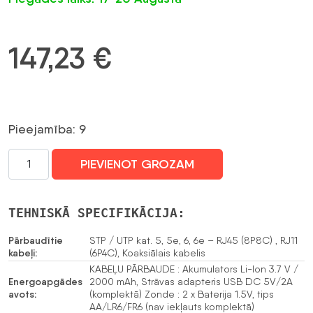
147,23
€
Pieejamība: 9
KABEĻU
PIEVIENOT GROZAM
PĀRBAUDE
CS-
NT24-
TEHNISKĀ SPECIFIKĀCIJA:
PRO
daudzums
Pārbaudītie
STP / UTP kat. 5, 5e, 6, 6e – RJ45 (8P8C) , RJ11
kabeļi:
(6P4C), Koaksiālais kabelis
KABEĻU PĀRBAUDE : Akumulators Li-Ion 3.7 V /
Energoapgādes
2000 mAh, Strāvas adapteris USB DC 5V/2A
avots:
(komplektā) Zonde : 2 x Baterija 1.5V, tips
AA/LR6/FR6 (nav iekļauts komplektā)