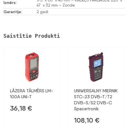
Izmērs:
47 x 32 mm – Zonde
Garantija:
2 gadi
Saistītie Produkti
LĀZERA TĀLMĒRS LM-
UNIWERSALNY MIERNIK
100A UNI-T
STC-23 DVB-T/T2
DVB-S/S2 DVB-C
36,18
€
Spacetronik
108,10
€