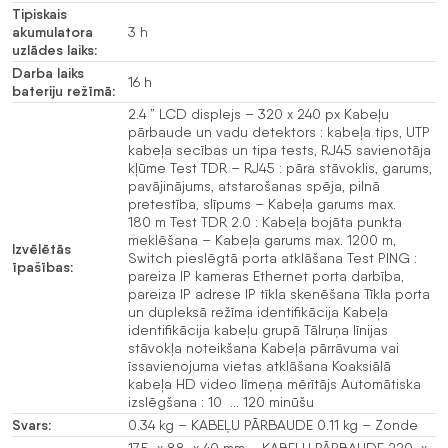
Tipiskais
akumulatora
3 h
uzlādes laiks:
Darba laiks
16 h
bateriju režīmā:
2.4 ” LCD displejs – 320 x 240 px Kabeļu
pārbaude un vadu detektors : kabeļa tips, UTP
kabeļa secības un tipa tests, RJ45 savienotāja
kļūme Test TDR – RJ45 : pāra stāvoklis, garums,
pavājinājums, atstarošanas spēja, pilnā
pretestība, slīpums – Kabeļa garums max.
180 m Test TDR 2.0 : Kabeļa bojāta punkta
meklēšana – Kabeļa garums max. 1200 m,
Izvēlētās
Switch pieslēgtā porta atklāšana Test PING :
īpašības:
pareiza IP kameras Ethernet porta darbība,
pareiza IP adrese IP tīkla skenēšana Tīkla porta
un dupleksā režīma identifikācija Kabeļa
identifikācija kabeļu grupā Tālruņa līnijas
stāvokļa noteikšana Kabeļa pārrāvuma vai
īssavienojuma vietas atklāšana Koaksiālā
kabeļa HD video līmeņa mērītājs Automātiska
izslēgšana : 10 … 120 minūšu
Svars:
0.34 kg – KABEĻU PĀRBAUDE 0.11 kg – Zonde
175 x 88 x 40 mm – KABEĻU PĀRBAUDE 220 x