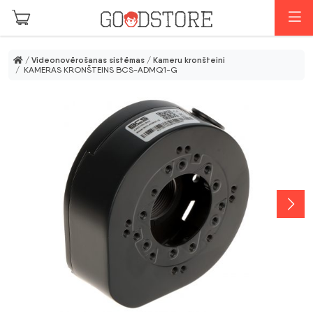
Skip to main content
I
/
Videonovērošanas sistēmas
/
Kameru kronšteini
/ KAMERAS KRONŠTEINS BCS-ADMQ1-G