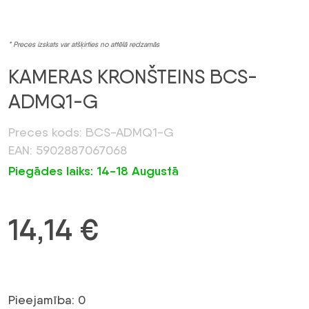
* Preces izskats var atšķirties no attēlā redzamās
KAMERAS KRONŠTEINS BCS-
ADMQ1-G
Preces kods: BCS-ADMQ1-G
EAN: 5902887067068
Piegādes laiks: 14-18 Augustā
14,14
€
Pieejamība: 0