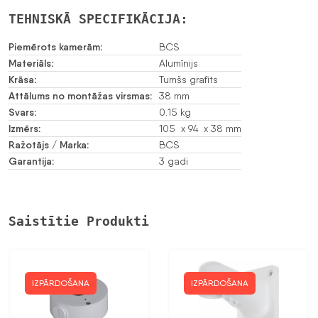
TEHNISKĀ SPECIFIKĀCIJA:
Piemērots kamerām:
BCS
Materiāls:
Alumīnijs
Krāsa:
Tumšs grafīts
Attālums no montāžas virsmas:
38 mm
Svars:
0.15 kg
Izmērs:
105 x 94 x 38 mm
Ražotājs / Marka:
BCS
Garantija:
3 gadi
Saistītie Produkti
IZPĀRDOŠANA
IZPĀRDOŠANA