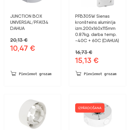
JUNCTION BOX
PFB305W Sienas
UNIVERSAL/PFA134
kronšteins aluminīja
DAHUA
izm.200x160x115mm
0.87kg. darba temp.
20,13
€
-40C + 60C (DAHUA)
10,47
€
Sākotnējā
Pašreizējā
16,73
€
cena
cena
15,13
€
Sākotnējā
Pašreizējā
bija:
ir:
cena
cena
20,13 €.
10,47 €.
bija:
ir:
Pievienot grozam
Pievienot grozam
16,73 €.
15,13 €.
IZPĀRDOŠANA