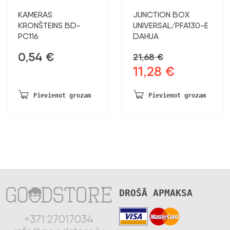
KAMERAS
JUNCTION BOX
KRONŠTEINS BD-
UNIVERSAL/PFA130-E
PC116
DAHUA
0,54
€
21,68
€
11,28
€
Sākotnējā
Pašreizējā
cena
cena
bija:
ir:
Pievienot grozam
Pievienot grozam
21,68 €.
11,28 €.
DROŠĀ APMAKSA
+371 27017034