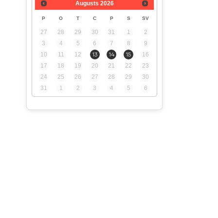
Augusts
2026
P
O
T
C
P
S
SV
27
28
29
30
31
1
2
3
4
5
6
7
8
9
10
11
12
13
14
15
16
17
18
19
20
21
22
23
24
25
26
27
28
29
30
31
1
2
3
4
5
6