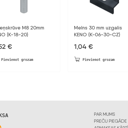
leņskrūve M8 20mm
Melns 30 mm uzgalis
NO (K-18-20)
KENO (K-06-30-CZ)
52
€
1,04
€
Pievienot grozam
Pievienot grozam
PAR MUMS
KSA
PREČU PIEGĀDE
APMAKSAS KĀRT