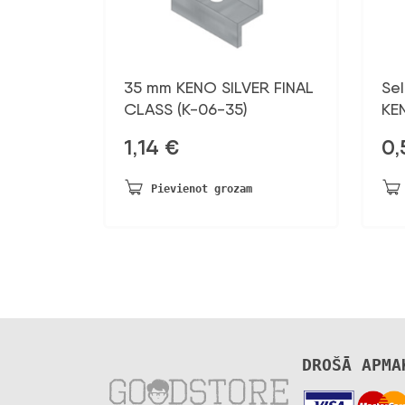
35 mm KENO SILVER FINAL
Se
CLASS (K-06-35)
KE
1,14
€
0,
Pievienot grozam
DROŠĀ APMA