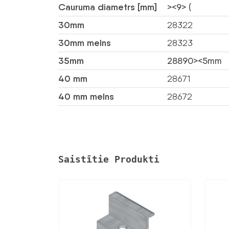
Cauruma diametrs [mm]
><9> (
30mm
28322
30mm melns
28323
35mm
28890><5mm
40 mm
28671
40 mm melns
28672
Saistītie Produkti