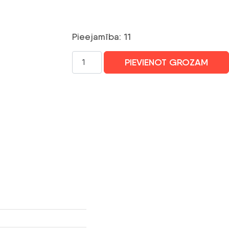
Pieejamība: 11
KENO
PIEVIENOT GROZAM
SILVER
FINAL
CLASS
30
mm
(K-
06-
30)
daudzums