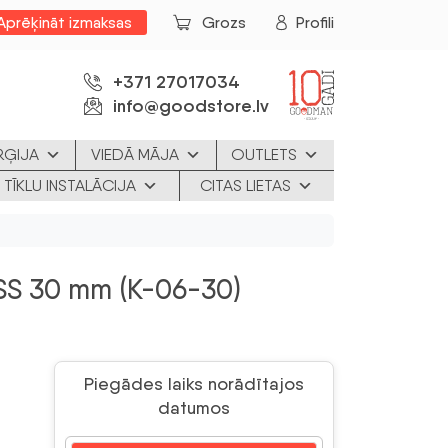
Aprēķināt izmaksas
Grozs
Profili
+371 27017034
info@goodstore.lv
RĢIJA
VIEDĀ MĀJA
OUTLETS
 TĪKLU INSTALĀCIJA
CITAS LIETAS
SS 30 mm (K-06-30)
Piegādes laiks norādītajos
datumos