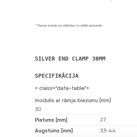
* Preces izskats var atšķirties no attēlā redzamās
SILVER END CLAMP 30MM
SPECIFIKĀCIJA
< class="data-table">
modulis ar rāmja biezumu [mm]
30
27
Platums [mm]
Augstums [mm]
33-44