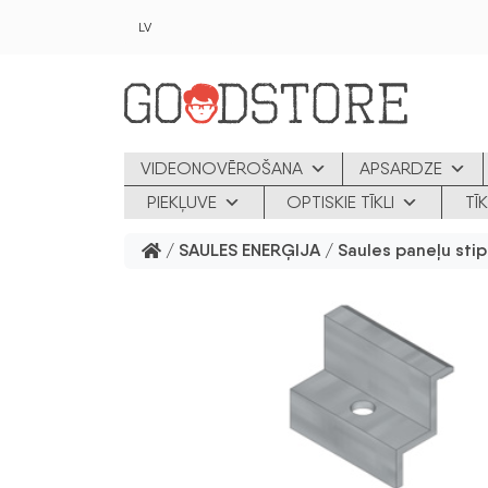
Skip to main content
LV
VIDEONOVĒROŠANA
APSARDZE
PIEKĻUVE
OPTISKIE TĪKLI
TĪ
/
SAULES ENERĢIJA
/
Saules paneļu stip