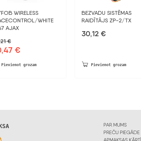
YFOB WIRELESS
BEZVADU SISTĒMAS
ACECONTROL/WHITE
RAIDĪTĀJS ZP-2/TX
67 AJAX
30,12
€
,21
€
0,47
€
otnējā
Pašreizējā
na
cena
a:
ir:
Pievienot grozam
Pievienot grozam
21 €.
30,47 €.
PAR MUMS
KSA
PREČU PIEGĀDE
APMAKSAS KĀRT