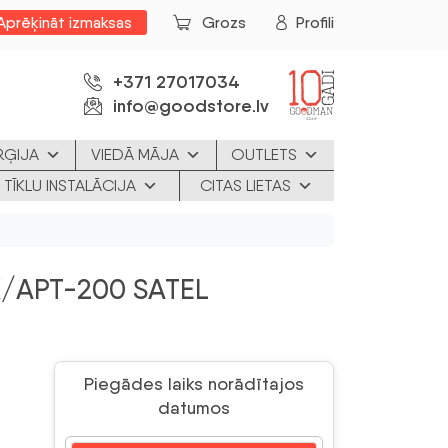
Aprēķināt izmaksas
Grozs
Profili
+371 27017034
info@goodstore.lv
RĢIJA
VIEDĀ MĀJA
OUTLETS
 TĪKLU INSTALĀCIJA
CITAS LIETAS
/APT-200 SATEL
Piegādes laiks norādītajos
datumos