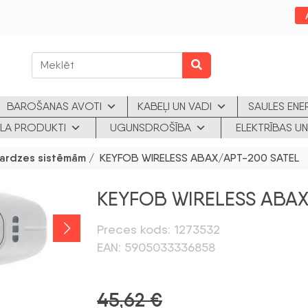
BAROŠANAS AVOTI
KABEĻI UN VADI
SAULES ENE
KLA PRODUKTI
UGUNSDROŠĪBA
ELEKTRĪBAS UN
sardzes sistēmām
/ KEYFOB WIRELESS ABAX/APT-200 SATEL
KEYFOB WIRELESS ABAX
Preces kods: 1273532
EAN: 5905033336858
45,62
€