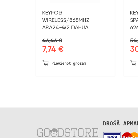
KEYFOB
KE
WIRELESS/868MHZ
SP
ARA24-W2 DAHUA
62
46,46
€
54
7,74
€
3
Sākotnējā
Pašreizējā
Sāk
cena
cena
ce
bija:
ir:
bij
Pievienot grozam
46,46 €.
7,74 €.
54,
DROŠĀ APMA