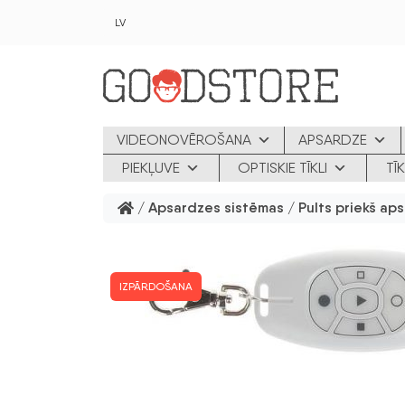
Skip to main content
LV
VIDEONOVĒROŠANA
APSARDZE
PIEKĻUVE
OPTISKIE TĪKLI
TĪ
/
Apsardzes sistēmas
/
Pults priekš ap
IZPĀRDOŠANA