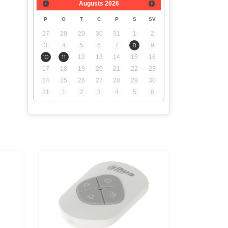
Augusts
2026
jā
P
O
T
C
P
S
SV
27
28
29
30
31
1
2
3
4
5
6
7
8
9
10
11
12
13
14
15
16
17
18
19
20
21
22
23
24
25
26
27
28
29
30
31
1
2
3
4
5
6