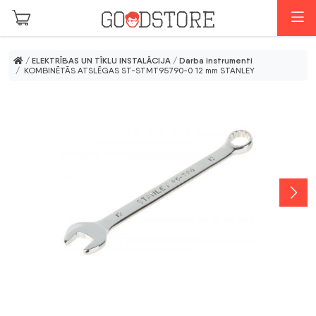
Skip to main content
I
/
ELEKTRĪBAS UN TĪKLU INSTALĀCIJA
/
Darba instrumenti
/ KOMBINĒTĀS ATSLĒGAS ST-STMT95790-0 12 mm STANLEY