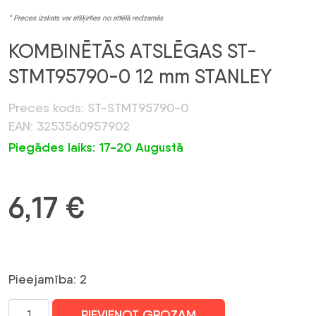
* Preces izskats var atšķirties no attēlā redzamās
KOMBINĒTĀS ATSLĒGAS ST-
STMT95790-0 12 mm STANLEY
Preces kods: ST-STMT95790-0
EAN: 3253560957902
Piegādes laiks: 17-20 Augustā
6,17
€
Pieejamība: 2
KOMBINĒTĀS
PIEVIENOT GROZAM