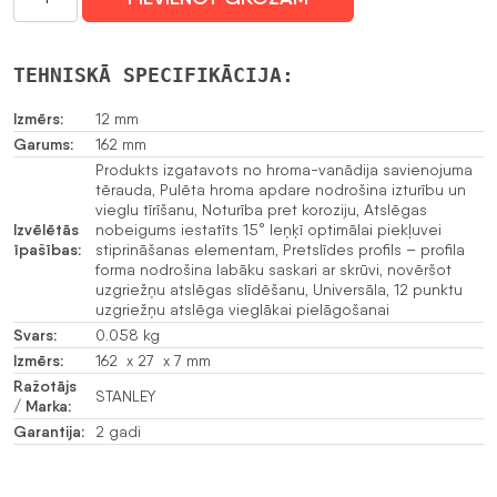
ATSLĒGAS
ST-
STMT95790-
TEHNISKĀ SPECIFIKĀCIJA:
0
12 mm
Izmērs:
12 mm
STANLEY
Garums:
162 mm
daudzums
Produkts izgatavots no hroma-vanādija savienojuma
tērauda, Pulēta hroma apdare nodrošina izturību un
vieglu tīrīšanu, Noturība pret koroziju, Atslēgas
Izvēlētās
nobeigums iestatīts 15° leņķī optimālai piekļuvei
īpašības:
stiprināšanas elementam, Pretslīdes profils – profila
forma nodrošina labāku saskari ar skrūvi, novēršot
uzgriežņu atslēgas slīdēšanu, Universāla, 12 punktu
uzgriežņu atslēga vieglākai pielāgošanai
Svars:
0.058 kg
Izmērs:
162 x 27 x 7 mm
Ražotājs
STANLEY
/ Marka:
Garantija:
2 gadi