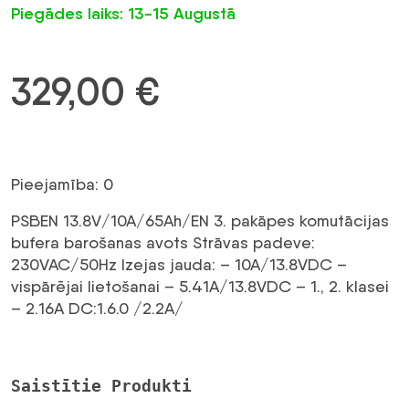
Piegādes laiks: 13-15 Augustā
329,00
€
Pieejamība: 0
PSBEN 13.8V/10A/65Ah/EN 3. pakāpes komutācijas
bufera barošanas avots Strāvas padeve:
230VAC/50Hz Izejas jauda: – 10A/13.8VDC –
vispārējai lietošanai – 5.41A/13.8VDC – 1., 2. klasei
– 2.16A DC:1.6.0 /2.2A/
Saistītie Produkti