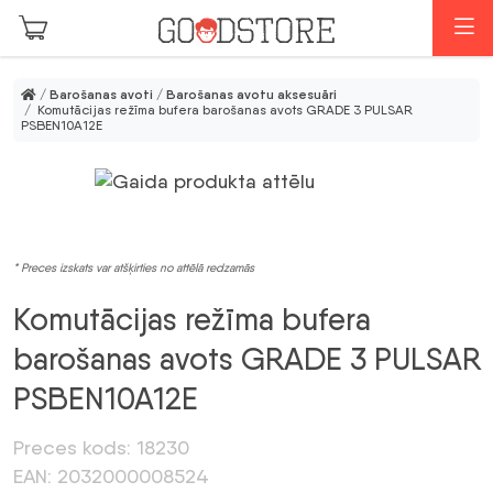
Skip to main content
I
/
Barošanas avoti
/
Barošanas avotu aksesuāri
/ Komutācijas režīma bufera barošanas avots GRADE 3 PULSAR
PSBEN10A12E
* Preces izskats var atšķirties no attēlā redzamās
Komutācijas režīma bufera
barošanas avots GRADE 3 PULSAR
PSBEN10A12E
Preces kods: 18230
EAN: 2032000008524