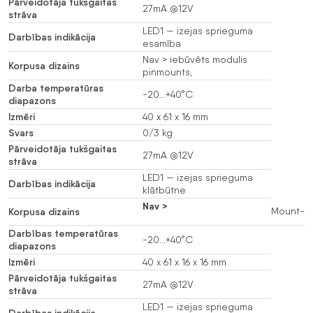
Pārveidotāja tukšgaitas
27mA @12V
strāva
LED1 — izejas sprieguma
Darbības indikācija
esamība
Nav > iebūvēts modulis
Korpusa dizains
pinmounts,
Darba temperatūras
-20…+40°C
diapazons
Izmēri
40 x 61 x 16 mm
Svars
0/3 kg
Pārveidotāja tukšgaitas
27mA @12V
strāva
LED1 — izejas sprieguma
Darbības indikācija
klātbūtne
Nav >
Korpusa dizains
Mount-
Darbības temperatūras
-20…+40°C
diapazons
Izmēri
40 x 61 x 16 x 16 mm
Pārveidotāja tukšgaitas
27mA @12V
strāva
LED1 — izejas sprieguma
Darbības indikācija