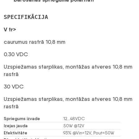
SPECIFIKĀCIJA
V tr>
caurumus rastrā 10,8 mm
0.30 VDC
Uzspiežamas starplikas, montāžas atveres 10,8 mm
rastrā
30 VDC
Uzspiežamas starplikas, montāžas atveres 10,8 mm
rastrā
Spriegums izvade
12…48VDC
Izejas jauda
50W @12V
Efektivitāte
93% @Vin=12V, Pout=50W