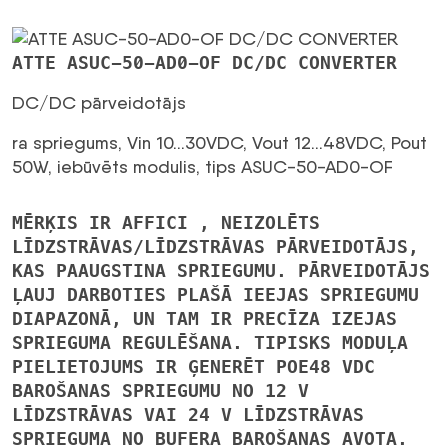
AD0-
OF
ATTE ASUC-50-AD0-OF DC/DC CONVERTER
daudzums
DC/DC pārveidotājs
ra spriegums, Vin 10…30VDC, Vout 12…48VDC, Pout
50W, iebūvēts modulis, tips ASUC-50-AD0-OF
MĒRĶIS IR
AFFICI , NEIZOLĒTS
LĪDZSTRĀVAS/LĪDZSTRĀVAS PĀRVEIDOTĀJS,
KAS PAAUGSTINA SPRIEGUMU. PĀRVEIDOTĀJS
ĻAUJ DARBOTIES PLAŠĀ IEEJAS SPRIEGUMU
DIAPAZONĀ, UN TAM IR PRECĪZA IZEJAS
SPRIEGUMA REGULĒŠANA. TIPISKS MODUĻA
PIELIETOJUMS IR ĢENERĒT POE48 VDC
BAROŠANAS SPRIEGUMU NO 12 V
LĪDZSTRĀVAS VAI 24 V LĪDZSTRĀVAS
SPRIEGUMA NO BUFERA BAROŠANAS AVOTA.