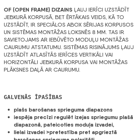
OF (OPEN FRAME) DIZAINS
ĻAUJ IERĪCI UZSTĀDĪT
JEBKURĀ KORPUSĀ, BET ĒRTĀKAIS VEIDS, KĀ TO
UZSTĀDĪT, IR SPECIĀLOS ABOX SĒRIJAS KORPUSOS
UN SISTĒMAS MONTĀŽAS LOKSNĒS 8 MM. TAS IR
SAVIETOJAMS AR IEBŪVĒTO MODUĻU MONTĀŽAS
CAURUMU ATSTATUMU. SISTĒMAS RISINĀJUMS ĻAUJ
UZSTĀDĪT ATLASĪTĀS IERĪCES VERTIKĀLI VAI
HORIZONTĀLI JEBKURĀ KORPUSA VAI MONTĀŽAS
PLĀKSNES DAĻĀ AR CAURUMU.
GALVENĀS ĪPAŠĪBAS
plašs barošanas sprieguma diapazons
iespēja precīzi regulēt izejas spriegumu plašā
diapazonā, pateicoties moduļa izvadei,
lielai izvadei >pretestība pret apgrieztā
barošanas sprieguma polaritāti