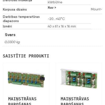
klātbūtne
Nav >
Korpusa dizains
Mount-
Darbības temperatūras
-20…+40°C
diapazons
Izmēri
40 x 61 x 16 x 16 mm
Svars
0,0300 kg
SAISTĪTIE PRODUKTI
MAIŅSTRĀVAS
MAIŅSTRĀVAS
BAROŠANAS
BAROŠANAS