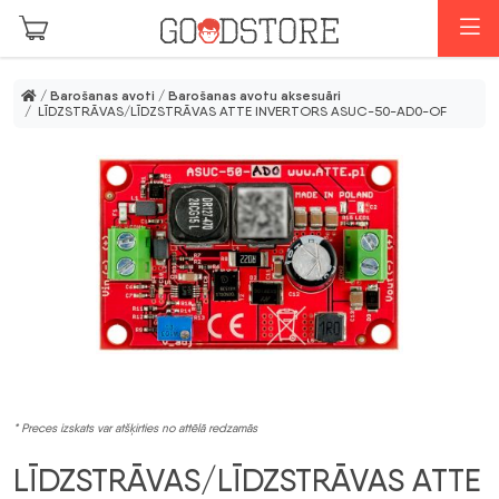
Skip to main content
I
/
Barošanas avoti
/
Barošanas avotu aksesuāri
/ LĪDZSTRĀVAS/LĪDZSTRĀVAS ATTE INVERTORS ASUC-50-AD0-OF
* Preces izskats var atšķirties no attēlā redzamās
LĪDZSTRĀVAS/LĪDZSTRĀVAS ATTE