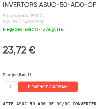
INVERTORS ASUC-50-AD0-OF
Preces kods: 19900
EAN: 5902143690788
Piegādes laiks: 13-15 Augustā
23,72
€
Pieejamība: 11
LĪDZSTRĀVAS/LĪDZSTRĀVAS
PIEVIENOT GROZAM
ATTE
INVERTORS
ASUC-
ATTE ASUC-50-AD0-OF DC/DC CONVERTER
50-