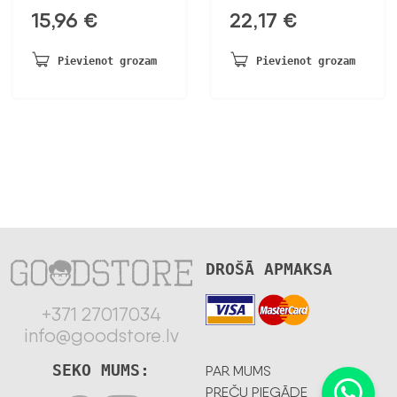
15,96
€
22,17
€
Pievienot grozam
Pievienot grozam
DROŠĀ APMAKSA
+371 27017034
info@goodstore.lv
SEKO MUMS:
PAR MUMS
PREČU PIEGĀDE