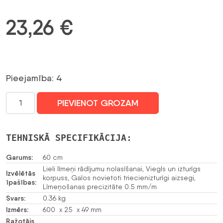
23,26
€
Pieejamība: 4
LĪMEŅRĀDIS
PIEVIENOT GROZAM
ST-
STHT1-
43103
TEHNISKĀ SPECIFIKĀCIJA:
60 cm
STANLEY
Garums:
60 cm
daudzums
Lieli līmeņi rādījumu nolasīšanai, Viegls un izturīgs
Izvēlētās
korpuss, Galos novietoti triecienizturīgi aizsegi,
īpašības:
Līmeņošanas precizitāte 0.5 mm/m
Svars:
0.36 kg
Izmērs:
600 x 25 x 49 mm
Ražotājs