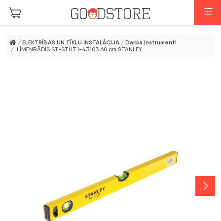
Skip to main content
I
/
ELEKTRĪBAS UN TĪKLU INSTALĀCIJA
/
Darba instrumenti
/ LĪMEŅRĀDIS ST-STHT1-43103 60 cm STANLEY