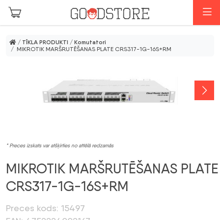
Skip to main content
I
/
TĪKLA PRODUKTI
/
Komutatori
/ MIKROTIK MARŠRUTĒŠANAS PLATE CRS317-1G-16S+RM
* Preces izskats var atšķirties no attēlā redzamās
MIKROTIK MARŠRUTĒŠANAS PLATE
CRS317-1G-16S+RM
Preces kods: 15497