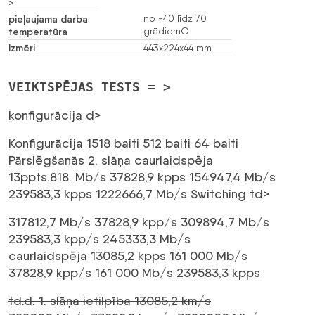
>
pieļaujama darba
no -40 līdz 70
temperatūra
grādiemC
Izmēri
443x224x44 mm
VEIKTSPĒJAS TESTS = >
konfigurācija d>
Konfigurācija 1518 baiti 512 baiti 64 baiti
Pārslēgšanās 2. slāņa caurlaidspēja
13ppts.818. Mb/s 37828,9 kpps 154947,4 Mb/s
239583,3 kpps 1222666,7 Mb/s Switching td>
317812,7 Mb/s 37828,9 kpp/s 309894,7 Mb/s
239583,3 kpp/s 245333,3 Mb/s
caurlaidspēja 13085,2 kpps 161 000 Mb/s
37828,9 kpp/s 161 000 Mb/s 239583,3 kpps
td.d. 1. slāņa ietilpība 13085,2 km/s