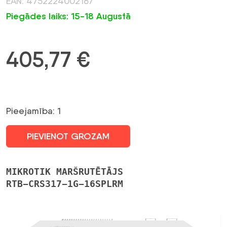
EAN: 4752224002167
Piegādes laiks: 15-18 Augustā
405,77
€
Pieejamība: 1
PIEVIENOT GROZAM
MIKROTIK MARŠRUTĒTĀJS
RTB-CRS317-1G-16SPLRM