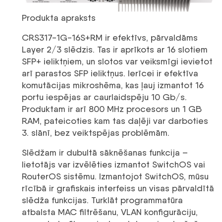
Produkta apraksts
CRS317-1G-16S+RM ir efektīvs, pārvaldāms
Layer 2/3 slēdzis. Tas ir aprīkots ar 16 slotiem
SFP+ ieliktņiem, un slotos var veiksmīgi ievietot
arī parastos SFP ieliktņus. Ierīcei ir efektīva
komutācijas mikroshēma, kas ļauj izmantot 16
portu iespējas ar caurlaidspēju 10 Gb/s.
Produktam ir arī 800 MHz procesors un 1 GB
RAM, pateicoties kam tas daļēji var darboties
3. slānī, bez veiktspējas problēmām.
Slēdžam ir dubultā sāknēšanas funkcija –
lietotājs var izvēlēties izmantot SwitchOS vai
RouterOS sistēmu. Izmantojot SwitchOS, mūsu
rīcībā ir grafiskais interfeiss un visas pārvaldītā
slēdža funkcijas. Turklāt programmatūra
atbalsta MAC filtrēšanu, VLAN konfigurāciju,