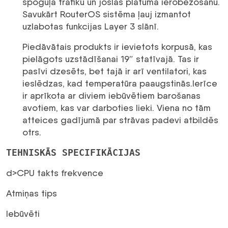
spoguļa trafiku un joslas platuma ierobežošanu.
Savukārt RouterOS sistēma ļauj izmantot
uzlabotas funkcijas Layer 3 slānī.
Piedāvātais produkts ir ievietots korpusā, kas
pielāgots uzstādīšanai 19″ statīvajā. Tas ir
pasīvi dzesēts, bet tajā ir arī ventilatori, kas
ieslēdzas, kad temperatūra paaugstinās.Ierīce
ir aprīkota ar diviem iebūvētiem barošanas
avotiem, kas var darboties lieki. Viena no tām
atteices gadījumā par strāvas padevi atbildēs
otrs.
TEHNISKĀS SPECIFIKĀCIJAS
d>CPU takts frekvence
Atmiņas tips
Iebūvēti