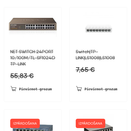
NET SWITCH 24PORT
Switch|TP-
10/100M/TL-SF1024D
LINK|LS1008|LS1008
TP-LINK
7,65
€
55,83
€
Pievienot grozam
Pievienot grozam
IZPĀRDOŠANA
IZPĀRDOŠANA