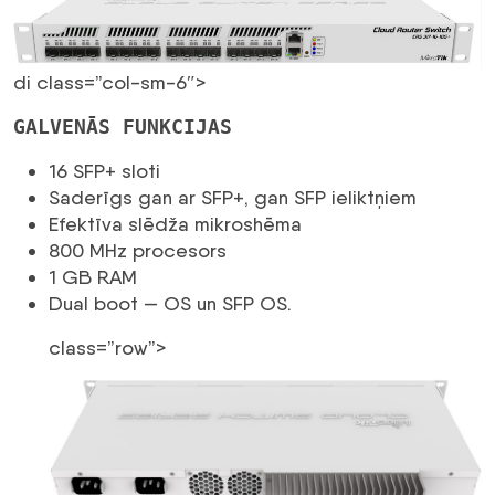
di class=”col-sm-6″>
GALVENĀS FUNKCIJAS
16 SFP+ sloti
Saderīgs gan ar SFP+, gan SFP ieliktņiem
Efektīva slēdža mikroshēma
800 MHz procesors
1 GB RAM
Dual boot —
OS un SFP OS.
class=”row”>