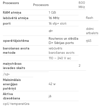
Procesors
800
Procesors
MHz
RAM atmiņa
1 GB
Iebūvētā atmiņa
flash
16 MHz
porti
16 sfp+ sloti
ddmi
d>
atbalsts
Routeros un slēdža
operētājsistēma
rj45
D> Sērijas ports
barošanas avota
iebūvēts
metode
barošanas avots
110 – 240 V ac
maiņstrāvas
2
ievades skaits
/td>
Maksimālais
enerģijas
42 w
patēriņš
Aktīva
jā
dzesēšana
cpU temperatūra