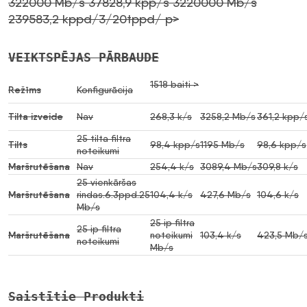
322000 Mb/s 37828,9 kpp/s 3220000 Mb/s
239583,2 kppd/3/20tppd/ p>
VEIKTSPĒJAS PĀRBAUDE
1518 baiti >
Režīms
Konfigurācija
Tilta izveide
Nav
268,3 k/s
3258,2 Mb/s
361,2 kpp/
25 tilta filtra
Tilts
98,4 kpp/s
1195 Mb/s
98,6 kpp/s
noteikumi
Maršrutēšana
Nav
254,4 k/s
3089,4 Mb/s
309,8 k/s
25 vienkāršas
Maršrutēšana
rindas.6.3ppd.25
104,4 k/s
427,6 Mb/s
104,6 k/s
Mb/s
25 ip filtra
25 ip filtra
Maršrutēšana
noteikumi
103,4 k/s
423,5 Mb/
noteikumi
Mb/s
Saistītie Produkti