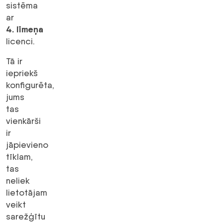
sistēma
ar
4. līmeņa
licenci.
Tā ir
iepriekš
konfigurēta,
jums
tas
vienkārši
ir
jāpievieno
tīklam,
tas
neliek
lietotājam
veikt
sarežģītu