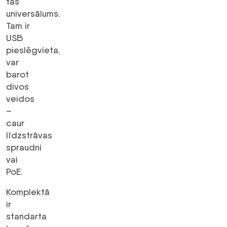
tās
universālums.
Tam ir
USB
pieslēgvieta,
var
barot
divos
veidos
–
caur
līdzstrāvas
spraudni
vai
PoE.
Komplektā
ir
standarta