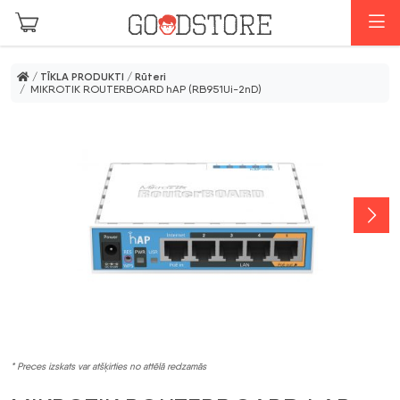
Skip to main content
I
/
TĪKLA PRODUKTI
/
Rūteri
/ MIKROTIK ROUTERBOARD hAP (RB951Ui-2nD)
* Preces izskats var atšķirties no attēlā redzamās