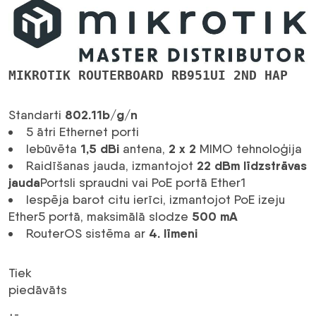
2nD)
daudzums
MIKROTIK ROUTERBOARD RB951UI 2ND HAP
802.11b/g/n
Standarti
5 ātri Ethernet porti
1,5 dBi
2 x 2
Iebūvēta
antena,
MIMO tehnoloģija
22 dBm līdzstrāvas
Raidīšanas jauda, ​​izmantojot
jauda
Portsli
spraudni vai PoE portā Ether1
Iespēja barot citu ierīci, izmantojot PoE izeju
500 mA
Ether5 portā, maksimālā slodze
4. līmeni
RouterOS sistēma ar
Tiek
piedāvāts