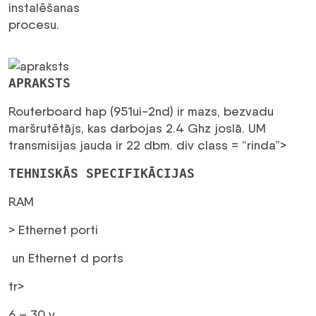
instalēšanas
procesu.
APRAKSTS
Routerboard hap (951ui-2nd) ir mazs, bezvadu
maršrutētājs, kas darbojas 2.4 Ghz joslā. UM
transmisijas jauda ir 22 dbm. div class = “rinda”>
TEHNISKĀS SPECIFIKĀCIJAS
RAM
> Ethernet porti
un Ethernet d ports
tr>
6 – 30 v