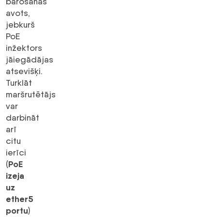
barošanas
avots,
jebkurš
PoE
inžektors
jāiegādājas
atsevišķi.
Turklāt
maršrutētājs
var
darbināt
arī
citu
ierīci
PoE
(
izeja
uz
ether5
portu
)