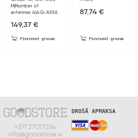
M|Number of
87,74
€
antennas 4|4G-AX56
149,37
€
Pievienot grozam
Pievienot grozam
DROŠĀ APMAKSA
+371 27017034
info@goodstore.lv