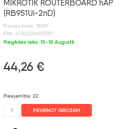
MIKROTIK ROUTERBOARD hAP
(RB951Ui-2nD)
Preces kods: 18391
EAN: 4752224003157
Piegādes laiks: 15-18 Augustā
44,26
€
Pieejamība: 22
MIKROTIK
PIEVIENOT GROZAM
ROUTERBOARD
hAP
(RB951Ui-