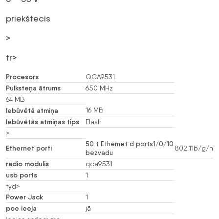
priekštecis
>
tr>
Procesors
QCA9531
Pulksteņa ātrums
650 MHz
64 MB
Iebūvētā atmiņa
16 MB
Iebūvētās atmiņas tips
Flash
>
50 t Ethernet d ports1/0/10
Ethernet porti
802.11b/g/n
bezvadu
radio modulis
qca9531
usb ports
1
tyd>
Power Jack
1
poe ieeja
jā