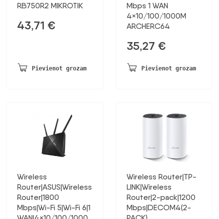
RB750R2 MIKROTIK
Mbps 1 WAN
4×10/100/1000M
43,71
€
ARCHERC64
35,27
€
Pievienot grozam
Pievienot grozam
Wireless
Wireless Router|TP-
Router|ASUS|Wireless
LINK|Wireless
Router|1800
Router|2-pack|1200
Mbps|Wi-Fi 5|Wi-Fi 6|1
Mbps|DECOM4(2-
WAN|4×10/100/1000
PACK)