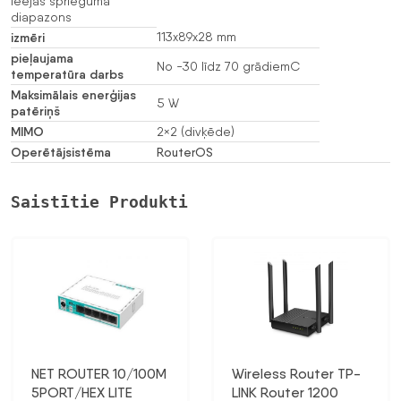
ieejas sprieguma
diapazons
izmēri
113x89x28 mm
pieļaujama
No -30 līdz 70 grādiemC
temperatūra darbs
Maksimālais enerģijas
5 W
patēriņš
MIMO
2×2 (divķēde)
Operētājsistēma
RouterOS
Saistītie Produkti
NET ROUTER 10/100M
Wireless Router TP-
5PORT/HEX LITE
LINK Router 1200