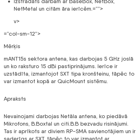
Izstrādāts darbam ar BaseBox, NetBox,
NetMetal un citām āra ierīcēm.=””>
v>
=”col-sm-12″>
Mērķis
mANT15s sektora antena, kas darbojas 5 GHz joslā
un ko raksturo 15 dBi pastiprinājums. Ierīce ir
uzstādīta, izmantojot SXT tipa kronšteinu, tāpēc to
var izmantot kopā ar QuicMount sistēmu.
Apraksts
Nevainojami darbojas Netāla antena, ko piedāvā
Mikrofons, B.Boxtal un citi.B.B bezvadu risinājumi.
Tas ir aprīkots ar diviem RP-SMA savienotājiem un ir
saderīgs ar SXT, tāpēc to var izmantot ar