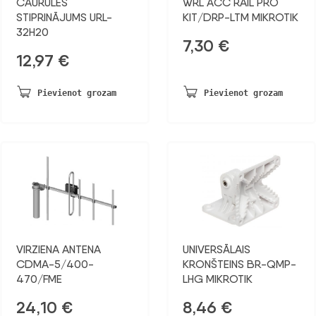
CAURULES
WRL ACC RAIL PRO
STIPRINĀJUMS URL-
KIT/DRP-LTM MIKROTIK
32H20
7,30
€
12,97
€
Pievienot grozam
Pievienot grozam
VIRZIENA ANTENA
UNIVERSĀLAIS
CDMA-5/400-
KRONŠTEINS BR-QMP-
470/FME
LHG MIKROTIK
24,10
€
8,46
€