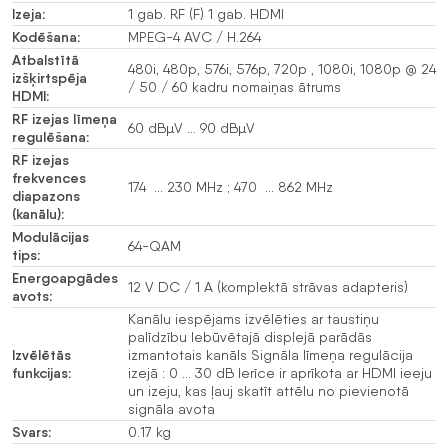
Izeja:
1 gab. RF (F) 1 gab. HDMI
Kodēšana:
MPEG-4 AVC / H.264
Atbalstītā
480i, 480p, 576i, 576p, 720p , 1080i, 1080p @ 24
izšķirtspēja
/ 50 / 60 kadru nomaiņas ātrums
HDMI:
RF izejas līmeņa
60 dBµV … 90 dBµV
regulēšana:
RF izejas
frekvences
174 … 230 MHz ; 470 … 862 MHz
diapazons
(kanālu):
Modulācijas
64-QAM
tips:
Energoapgādes
12 V DC / 1 A (komplektā strāvas adapteris)
avots:
Kanālu iespējams izvēlēties ar taustiņu
palīdzību Iebūvētajā displejā parādās
Izvēlētās
izmantotais kanāls Signāla līmeņa regulācija
funkcijas:
izejā : 0 … 30 dB Ierīce ir aprīkota ar HDMI ieeju
un izeju, kas ļauj skatīt attēlu no pievienotā
signāla avota
Svars:
0.17 kg