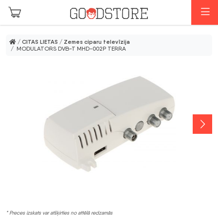
Skip to main content
I
/
CITAS LIETAS
/
Zemes ciparu televīzija
/ MODULATORS DVB-T MHD-002P TERRA
* Preces izskats var atšķirties no attēlā redzamās