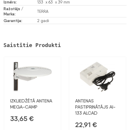
Izmērs:
133 x 63 x 39 mm
Ražotājs /
TERRA
Marka:
Garantija:
2 gadi
Saistītie Produkti
IZKLIEDŽĒTĀ ANTENA
ANTENAS
MEGA-CAMP
PASTIPRINĀTĀJS AI-
133 ALCAD
33,65
€
22,91
€