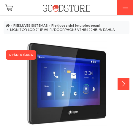
Skip to main content
I
/
PIEKĻUVES SISTĒMAS
/
Piekļuves sistēmu piederumi
/ MONITOR LCD 7″ IP WI-FI/DOORPHONE VTH5422HB-W DAHUA
IZPĀRDOŠANA