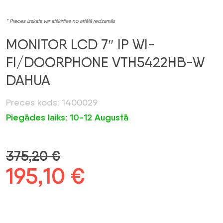
* Preces izskats var atšķirties no attēlā redzamās
MONITOR LCD 7″ IP WI-
FI/DOORPHONE VTH5422HB-W
DAHUA
Preces kods: 1400029
Piegādes laiks: 10-12 Augustā
375,20
€
Sākotnējā
195,10
€
Pašreizējā
cena
cena