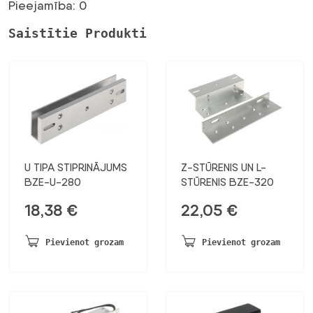
bija:
ir:
Pieejamība: 0
375,20 €.
195,10 €.
Saistītie Produkti
U TIPA STIPRINĀJUMS
Z-STŪRENIS UN L-
BZE-U-280
STŪRENIS BZE-320
18,38
€
22,05
€
Pievienot grozam
Pievienot grozam