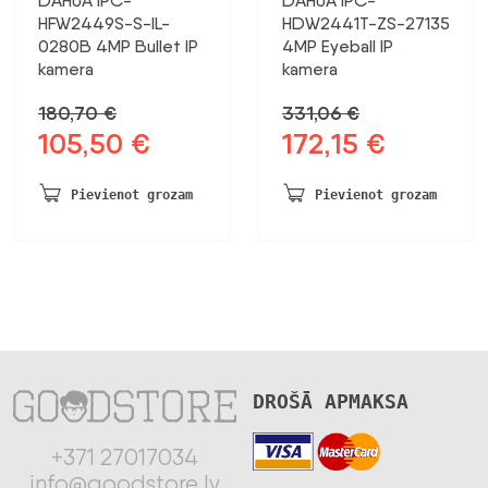
DAHUA IPC-
DAHUA IPC-
HFW2449S-S-IL-
HDW2441T-ZS-27135
0280B 4MP Bullet IP
4MP Eyeball IP
kamera
kamera
180,70
€
331,06
€
105,50
€
172,15
€
Sākotnējā
Pašreizējā
Sākotnējā
Pašreizējā
cena
cena
cena
cena
bija:
ir:
bija:
ir:
Pievienot grozam
Pievienot grozam
180,70 €.
105,50 €.
331,06 €.
172,15 €.
DROŠĀ APMAKSA
+371 27017034
info@goodstore.lv