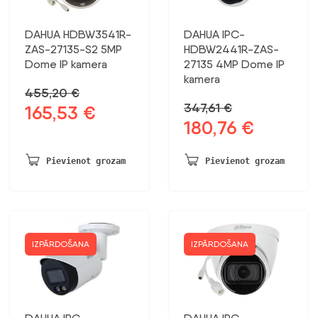
DAHUA HDBW3541R-
DAHUA IPC-
ZAS-27135-S2 5MP
HDBW2441R-ZAS-
Dome IP kamera
27135 4MP Dome IP
kamera
455,20
€
347,61
€
165,53
€
Sākotnējā
Pašreizējā
180,76
€
Sākotnējā
Pašreizējā
cena
cena
cena
cena
bija:
ir:
bija:
ir:
455,20 €.
165,53 €.
Pievienot grozam
Pievienot grozam
347,61 €.
180,76 €.
IZPĀRDOŠANA
IZPĀRDOŠANA