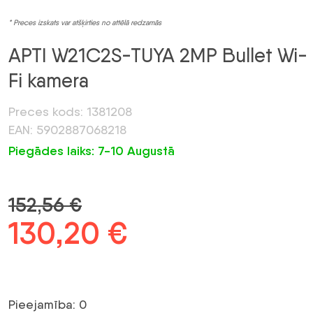
* Preces izskats var atšķirties no attēlā redzamās
APTI W21C2S-TUYA 2MP Bullet Wi-
Fi kamera
Preces kods: 1381208
EAN: 5902887068218
Piegādes laiks: 7-10 Augustā
152,56
€
Sākotnējā
130,20
€
Pašreizējā
cena
cena
bija:
ir:
Pieejamība: 0