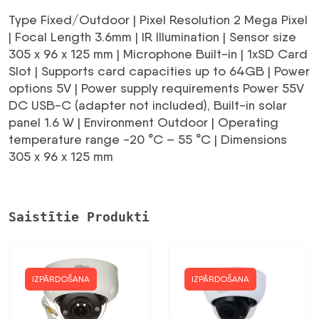
152,56 €.
130,20 €.
Type Fixed/Outdoor | Pixel Resolution 2 Mega Pixel
| Focal Length 3.6mm | IR Illumination | Sensor size
305 x 96 x 125 mm | Microphone Built-in | 1xSD Card
Slot | Supports card capacities up to 64GB | Power
options 5V | Power supply requirements Power 55V
DC USB-C (adapter not included), Built-in solar
panel 1.6 W | Environment Outdoor | Operating
temperature range -20 °C – 55 °C | Dimensions
305 x 96 x 125 mm
Saistītie Produkti
IZPĀRDOŠANA
IZPĀRDOŠANA