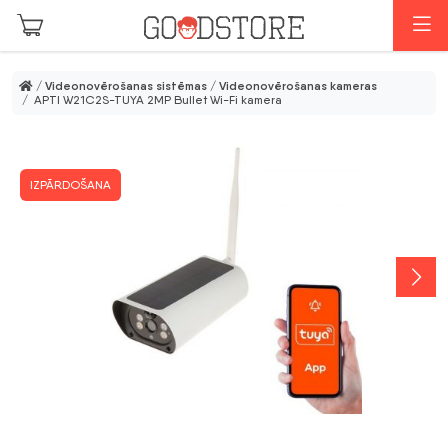
Skip to main content
I
/
Videonovērošanas sistēmas
/
Videonovērošanas kameras
/ APTI W21C2S-TUYA 2MP Bullet Wi-Fi kamera
IZPĀRDOŠANA