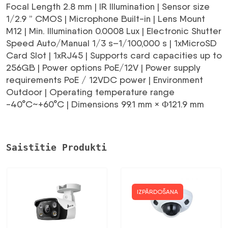
Focal Length 2.8 mm | IR Illumination | Sensor size
1/2.9 ” CMOS | Microphone Built-in | Lens Mount
M12 | Min. Illumination 0.0008 Lux | Electronic Shutter
Speed Auto/Manual 1/3 s–1/100,000 s | 1xMicroSD
Card Slot | 1xRJ45 | Supports card capacities up to
256GB | Power options PoE/12V | Power supply
requirements PoE / 12VDC power | Environment
Outdoor | Operating temperature range
-40°C~+60°C | Dimensions 99.1 mm × Φ121.9 mm
Saistītie Produkti
IZPĀRDOŠANA