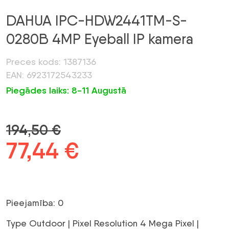
DAHUA IPC-HDW2441TM-S-
0280B 4MP Eyeball IP kamera
Preces kods: 1387136
EAN: 6923172543233
Piegādes laiks: 8-11 Augustā
194,50
€
Sākotnējā
77,44
€
Pašreizējā
cena
cena
bija:
ir:
Pieejamība: 0
194,50 €.
77,44 €.
Type Outdoor | Pixel Resolution 4 Mega Pixel |