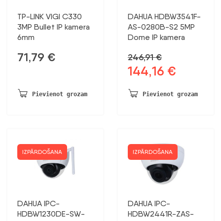
TP-LINK VIGI C330
DAHUA HDBW3541F-
3MP Bullet IP kamera
AS-0280B-S2 5MP
6mm
Dome IP kamera
71,79
€
246,91
€
144,16
€
Sākotnējā
Pašreizējā
cena
cena
bija:
ir:
Pievienot grozam
Pievienot grozam
246,91 €.
144,16 €.
IZPĀRDOŠANA
IZPĀRDOŠANA
DAHUA IPC-
DAHUA IPC-
HDBW1230DE-SW-
HDBW2441R-ZAS-