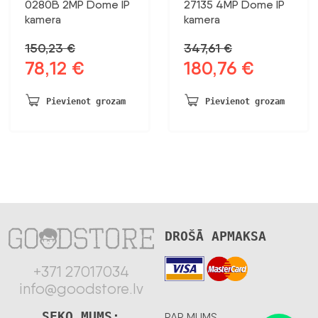
0280B 2MP Dome IP
27135 4MP Dome IP
kamera
kamera
150,23
€
347,61
€
78,12
€
180,76
€
Sākotnējā
Pašreizējā
Sākotnējā
Pašreizējā
cena
cena
cena
cena
bija:
ir:
bija:
ir:
Pievienot grozam
Pievienot grozam
150,23 €.
78,12 €.
347,61 €.
180,76 €.
DROŠĀ APMAKSA
+371 27017034
info@goodstore.lv
SEKO MUMS:
PAR MUMS