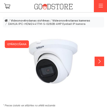
Skip to main content
I
/
Videonovērošanas sistēmas
/
Videonovērošanas kameras
/ DAHUA IPC-HDW2441TM-S-0280B 4MP Eyeball IP kamera
IZPĀRDOŠANA
* Preces izskats var atšķirties no attēlā redzamās