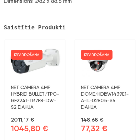
Dimensions Ø82 x 88.8 mm
Saistītie Produkti
IZPĀRDOŠANA
IZPĀRDOŠANA
NET CAMERA 4MP
NET CAMERA 4MP
HYBRID BULLET/TPC-
DOME/HDBW1439E1-
BF2241-TB7F8-DW-
A-IL-0280B-S6
S2 DAHUA
DAHUA
2011,17
€
148,68
€
1045,80
€
77,32
€
Sākotnējā
Pašreizējā
Sākotnējā
Pašreizējā
cena
cena
cena
cena