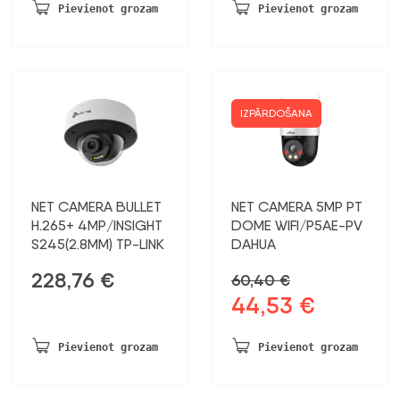
bija:
ir:
bija:
ir:
Pievienot grozam
Pievienot grozam
2011,17 €.
1045,80 €.
148,68 €.
77,32 €.
IZPĀRDOŠANA
NET CAMERA BULLET
NET CAMERA 5MP PT
H.265+ 4MP/INSIGHT
DOME WIFI/P5AE-PV
S245(2.8MM) TP-LINK
DAHUA
228,76
€
60,40
€
44,53
€
Sākotnējā
Pašreizējā
cena
cena
bija:
ir:
Pievienot grozam
Pievienot grozam
60,40 €.
44,53 €.