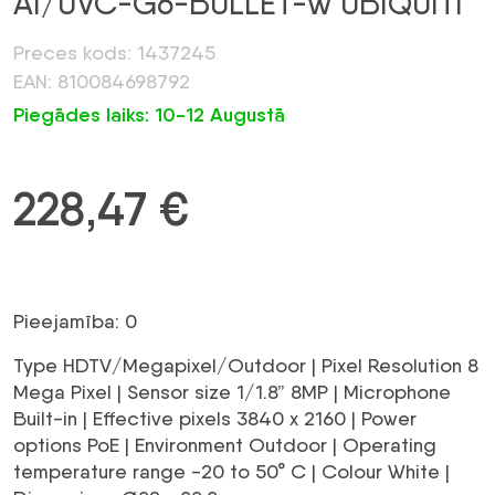
AI/UVC-G6-BULLET-W UBIQUITI
Preces kods: 1437245
EAN: 810084698792
Piegādes laiks: 10-12 Augustā
228,47
€
Pieejamība: 0
Type HDTV/Megapixel/Outdoor | Pixel Resolution 8
Mega Pixel | Sensor size 1/1.8” 8MP | Microphone
Built-in | Effective pixels 3840 x 2160 | Power
options PoE | Environment Outdoor | Operating
temperature range -20 to 50° C | Colour White |