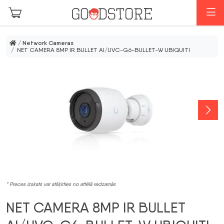
Skip to main content
I
/
Network Cameras
/ NET CAMERA 8MP IR BULLET AI/UVC-G6-BULLET-W UBIQUITI
* Preces izskats var atšķirties no attēlā redzamās
NET CAMERA 8MP IR BULLET