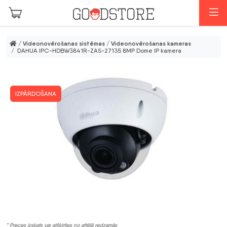
Skip to main content
I
/
Videonovērošanas sistēmas
/
Videonovērošanas kameras
/ DAHUA IPC-HDBW3841R-ZAS-27135 8MP Dome IP kamera
IZPĀRDOŠANA
* Preces izskats var atšķirties no attēlā redzamās