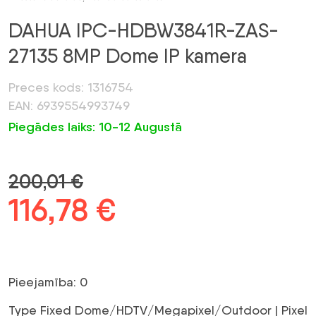
DAHUA IPC-HDBW3841R-ZAS-
27135 8MP Dome IP kamera
Preces kods: 1316754
EAN: 6939554993749
Piegādes laiks: 10-12 Augustā
200,01
€
Sākotnējā
116,78
€
Pašreizējā
cena
cena
bija:
ir:
Pieejamība: 0
200,01 €.
116,78 €.
Type Fixed Dome/HDTV/Megapixel/Outdoor | Pixel