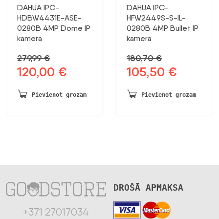
DAHUA IPC-
DAHUA IPC-
HDBW4431E-ASE-
HFW2449S-S-IL-
0280B 4MP Dome IP
0280B 4MP Bullet IP
kamera
kamera
279,99
€
180,70
€
120,00
€
105,50
€
Sākotnējā
Pašreizējā
Sākotnējā
Pašreizējā
cena
cena
cena
cena
bija:
ir:
bija:
ir:
Pievienot grozam
Pievienot grozam
279,99 €.
120,00 €.
180,70 €.
105,50 €.
DROŠĀ APMAKSA
+371 27017034