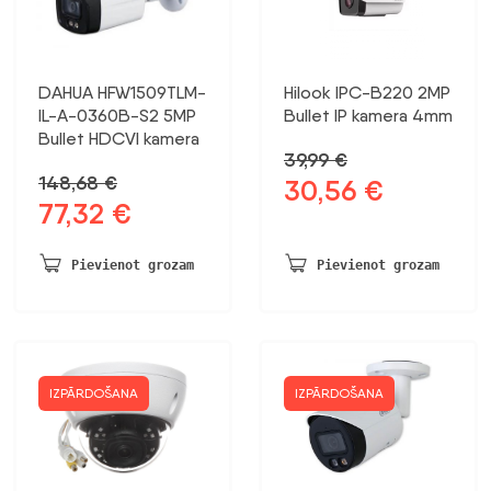
DAHUA HFW1509TLM-
Hilook IPC-B220 2MP
IL-A-0360B-S2 5MP
Bullet IP kamera 4mm
Bullet HDCVI kamera
39,99
€
148,68
€
30,56
€
Sākotnējā
Pašreizējā
77,32
€
Sākotnējā
Pašreizējā
cena
cena
cena
cena
bija:
ir:
bija:
ir:
39,99 €.
30,56 €.
Pievienot grozam
Pievienot grozam
148,68 €.
77,32 €.
IZPĀRDOŠANA
IZPĀRDOŠANA