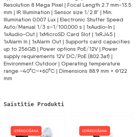
Resolution 8 Mega Pixel | Focal Length 2.7 mm-13.5
mm | IR Illumination | Sensor size 1/2.8” | Min.
Illumination 0.007 Lux | Electronic Shutter Speed
Auto/Manual 1/3 s–1/100,000 s | 1xAudio-In |
1xAudio-Out | 1xMicroSD Card Slot | 1xRJ45 |
1xAlarm In | 1xAlarm Out | Supports card capacities
up to 256GB | Power options PoE/12V | Power
supply requirements 12V DC/PoE (802.3af) |
Environment Outdoor | Operating temperature
range -40°C~+60°C | Dimensions 88.9 mm × Φ122
mm
Saistītie Produkti
IZPĀRDOŠANA
IZPĀRDOŠANA