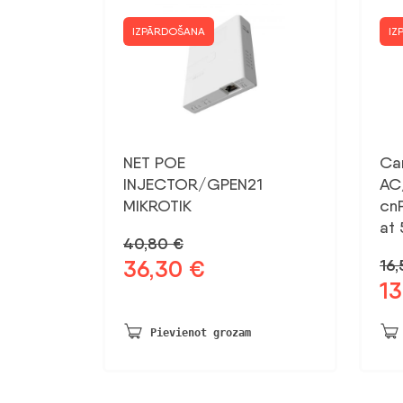
IZPĀRDOŠANA
IZ
NET POE
Ca
INJECTOR/GPEN21
AC
MIKROTIK
cnP
at 
40,80
€
36,30
€
16
Sākotnējā
Pašreizējā
1
cena
cena
Sāk
bija:
ir:
ce
40,80 €.
36,30 €.
bij
Pievienot grozam
16,