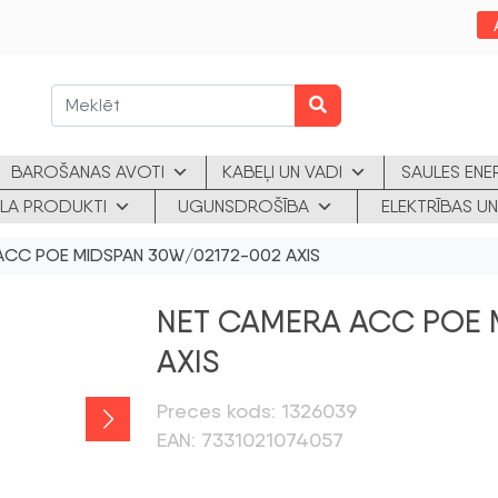
BAROŠANAS AVOTI
KABEĻI UN VADI
SAULES ENE
KLA PRODUKTI
UGUNSDROŠĪBA
ELEKTRĪBAS UN
ACC POE MIDSPAN 30W/02172-002 AXIS
NET CAMERA ACC POE 
AXIS
Preces kods: 1326039
EAN: 7331021074057