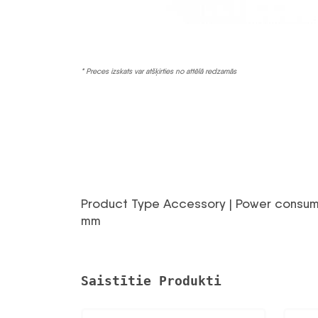
* Preces izskats var atšķirties no attēlā redzamās
Product Type Accessory | Power consump
mm
Saistītie Produkti