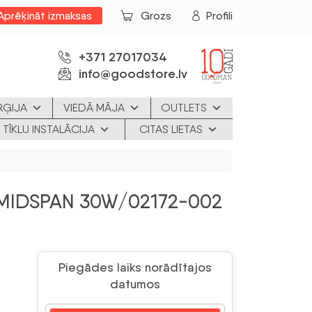
Aprēķināt izmaksas
Grozs
Profili
+371 27017034
info@goodstore.lv
RĢIJA
VIEDĀ MĀJA
OUTLETS
 TĪKLU INSTALĀCIJA
CITAS LIETAS
MIDSPAN 30W/02172-002
Piegādes laiks norādītajos
datumos