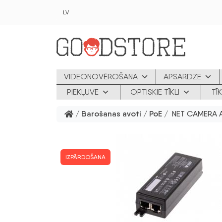
Skip to main content
LV
VIDEONOVĒROŠANA
APSARDZE
PIEKĻUVE
OPTISKIE TĪKLI
TĪ
/
Barošanas avoti
/
PoE
/ NET CAMERA 
IZPĀRDOŠANA