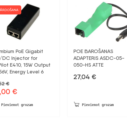
PĀRDOŠANA
mbium PoE Gigabit
POE BAROŠANAS
/DC Injector for
ADAPTERIS ASDC-05-
ilot E410, 15W Output
050-HS ATTE
56V, Energy Level 6
27,04
€
,52
€
3,00
€
otnējā
Pašreizējā
na
cena
a:
ir:
Pievienot grozam
Pievienot grozam
52 €.
13,00 €.