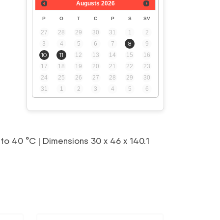
Augusts
2026
P
O
T
C
P
S
SV
27
28
29
30
31
1
2
3
4
5
6
7
8
9
10
11
12
13
14
15
16
17
18
19
20
21
22
23
24
25
26
27
28
29
30
31
1
2
3
4
5
6
o 40 °C | Dimensions 30 x 46 x 140.1