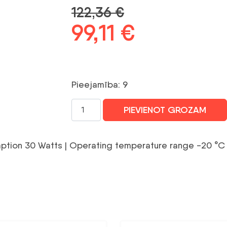
122,36
€
Sākotnējā
99,11
€
Pašreizējā
cena
cena
bija:
ir:
Pieejamība: 9
122,36 €.
99,11 €.
NET
PIEVIENOT GROZAM
CAMERA
ACC
POE
tion 30 Watts | Operating temperature range -20 °C t
MIDSPAN
30W/02172-
002
AXIS
daudzums