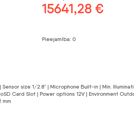
Sākotnējā
15641,28
€
Pašre
cena
cena
bija:
ir:
Pieejamība: 0
19310,22 €.
15641
Sensor size 1/2.8” | Microphone Built-in | Min. Illumina
icroSD Card Slot | Power options 12V | Environment Ou
82 mm