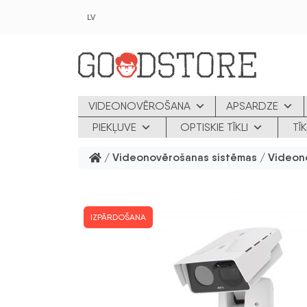
Skip to main content
LV
VIDEONOVĒROŠANA
APSARDZE
PIEKĻUVE
OPTISKIE TĪKLI
TĪ
/
Videonovērošanas sistēmas
/
Videon
IZPĀRDOŠANA