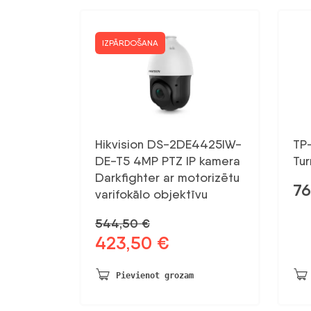
IZPĀRDOŠANA
Hikvision DS-2DE4425IW-
TP
DE-T5 4MP PTZ IP kamera
Tur
Darkfighter ar motorizētu
76
varifokālo objektīvu
544,50
€
423,50
€
Sākotnējā
Pašreizējā
cena
cena
bija:
ir:
Pievienot grozam
544,50 €.
423,50 €.