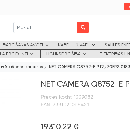
BAROŠANAS AVOTI
KABEĻI UN VADI
SAULES ENE
KLA PRODUKTI
UGUNSDROŠĪBA
ELEKTRĪBAS UN
ovērošanas kameras
/ NET CAMERA Q8752-E PTZ/30FPS 0183
NET CAMERA Q8752-E P
Preces kods: 1339082
EAN: 7331021068421
19310,22
€