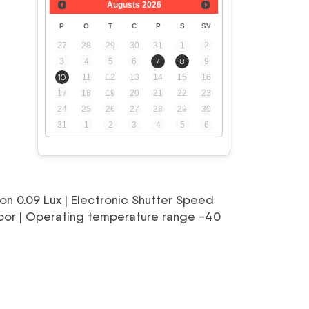
Augusts
2026
izējā
P
O
T
C
P
S
SV
27
28
29
30
31
1
2
3
4
5
6
7
8
9
10
11
12
13
14
15
16
17
18
19
20
21
22
23
,28 €.
24
25
26
27
28
29
30
31
1
2
3
4
5
6
tion 0.09 Lux | Electronic Shutter Speed
tdoor | Operating temperature range -40