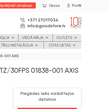
Aprēķināt izmaksas
Grozs
Profili
+371 27017034
info@goodstore.lv
RĢIJA
VIEDĀ MĀJA
OUTLETS
 TĪKLU INSTALĀCIJA
CITAS LIETAS
8-001 AXIS
TZ/30FPS 01838-001 AXIS
Piegādes laiks norādītajos
datumos