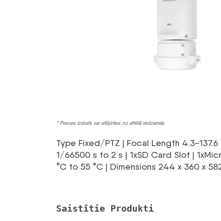
* Preces izskats var atšķirties no attēlā redzamās
Type Fixed/PTZ | Focal Length 4.3-137.6 | 
1/66500 s to 2 s | 1xSD Card Slot | 1xM
°C to 55 °C | Dimensions 244 x 360 x 5
Saistītie Produkti