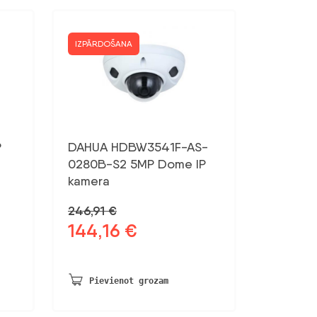
IZPĀRDOŠANA
P
DAHUA HDBW3541F-AS-
0280B-S2 5MP Dome IP
kamera
246,91
€
144,16
€
Sākotnējā
Pašreizējā
cena
cena
bija:
ir:
246,91 €.
144,16 €.
Pievienot grozam