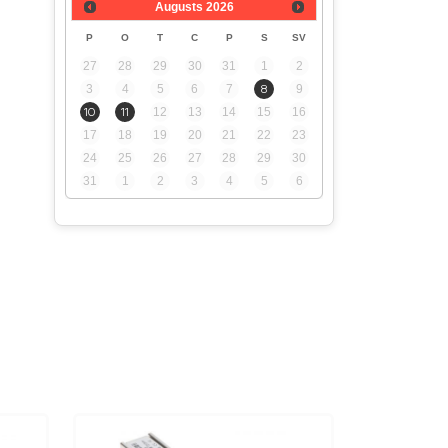
Augusts
2026
P
O
T
C
P
S
SV
27
28
29
30
31
1
2
3
4
5
6
7
8
9
10
11
12
13
14
15
16
17
18
19
20
21
22
23
24
25
26
27
28
29
30
31
1
2
3
4
5
6