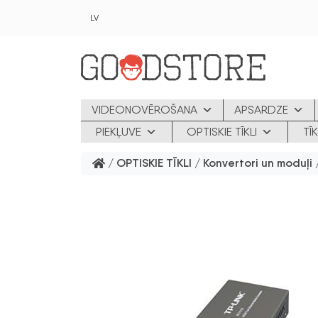
Skip to main content
LV
VIDEONOVĒROŠANA
APSARDZE
PIEKĻUVE
OPTISKIE TĪKLI
TĪ
/
OPTISKIE TĪKLI
/
Konvertori un moduļi