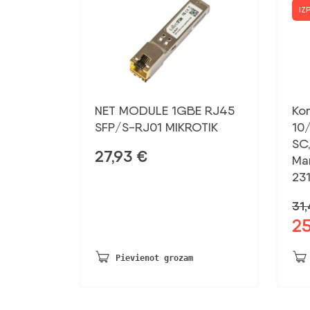
IZ
NET MODULE 1GBE RJ45
Ko
SFP/S-RJ01 MIKROTIK
10
SC
27,93
€
Ma
23
31
2
Sāk
ce
bij
Pievienot grozam
31,