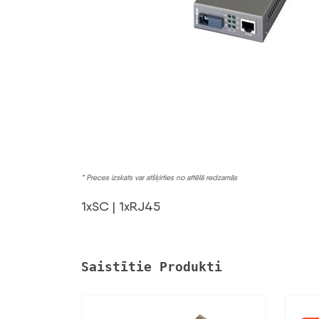
* Preces izskats var atšķirties no attēlā redzamās
1xSC | 1xRJ45
Saistītie Produkti