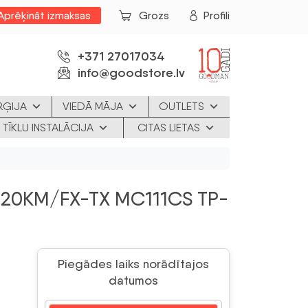
Aprēķināt izmaksas
Grozs
Profili
+371 27017034
info@goodstore.lv
RĢIJA
VIEDĀ MĀJA
OUTLETS
 TĪKLU INSTALĀCIJA
CITAS LIETAS
20KM/FX-TX MC111CS TP-
Piegādes laiks norādītajos
datumos