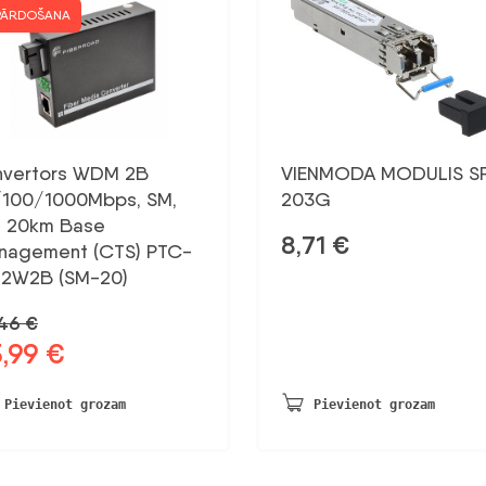
PĀRDOŠANA
nvertors WDM 2B
VIENMODA MODULIS S
/100/1000Mbps, SM,
203G
, 20km Base
8,71
€
nagement (CTS) PTC-
12W2B (SM-20)
,46
€
5,99
€
otnējā
Pašreizējā
na
cena
a:
ir:
Pievienot grozam
Pievienot grozam
46 €.
25,99 €.