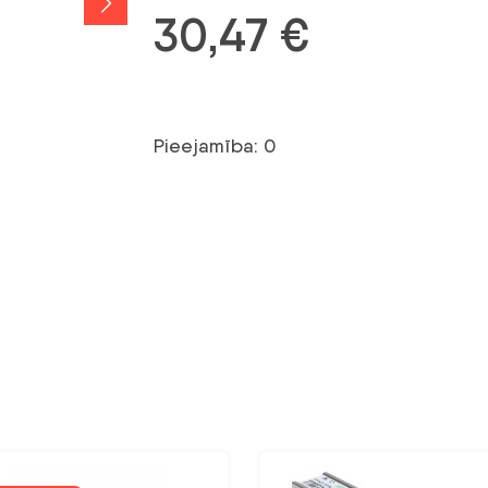
30,47
€
Pieejamība: 0