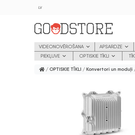
Skip to main content
LV
VIDEONOVĒROŠANA
APSARDZE
PIEKĻUVE
OPTISKIE TĪKLI
TĪ
/
OPTISKIE TĪKLI
/
Konvertori un moduļi