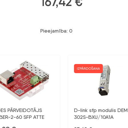
167,42
€
Pieejamība: 0
IZPĀRDOŠANA
DES PĀRVEIDOTĀJS
D-link sfp modulis DEM
IBER-2-60 SFP ATTE
302S-BXU/10A1A