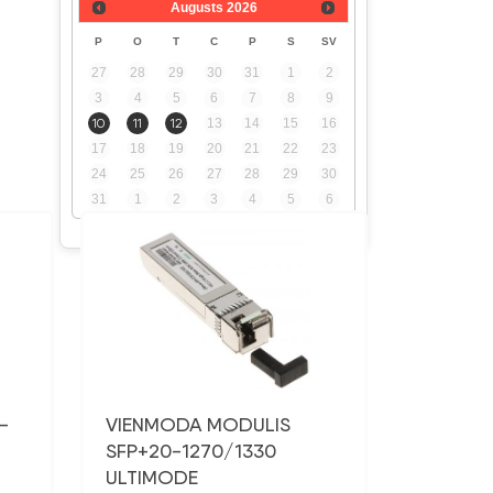
Augusts
2026
P
O
T
C
P
S
SV
27
28
29
30
31
1
2
3
4
5
6
7
8
9
10
11
12
13
14
15
16
17
18
19
20
21
22
23
24
25
26
27
28
29
30
31
1
2
3
4
5
6
-
VIENMODA MODULIS
SFP+20-1270/1330
ULTIMODE