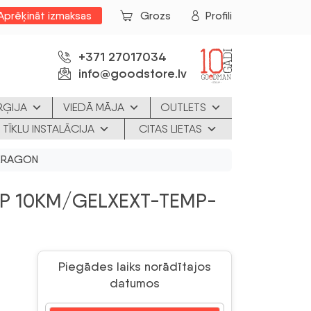
Aprēķināt izmaksas
Grozs
Profili
+371 27017034
info@goodstore.lv
RĢIJA
VIEDĀ MĀJA
OUTLETS
 TĪKLU INSTALĀCIJA
CITAS LIETAS
CERAGON
FP 10KM/GELXEXT-TEMP-
Piegādes laiks norādītajos
datumos