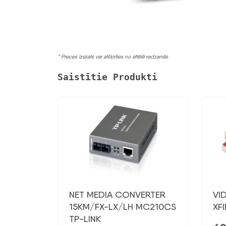
* Preces izskats var atšķirties no attēlā redzamās
Saistītie Produkti
NET MEDIA CONVERTER
VI
15KM/FX-LX/LH MC210CS
XF
TP-LINK