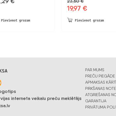
2,29
€
23,60
€
19,97
€
Sākotnējā
Pašreizējā
cena
cena
bija:
ir:
Pievienot grozam
Pievienot grozam
23,60 €.
19,97 €.
PAR MUMS
KSA
PREČU PIEGĀDE
APMAKSAS KĀRT
PIRKŠANAS NOTE
ATGRIEŠANAS NO
GARANTIJA
PRIVĀTUMA POLI