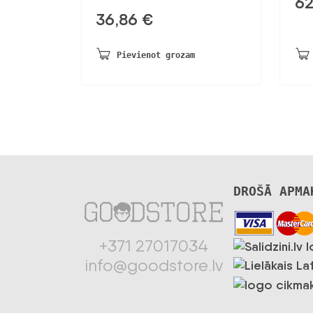
6
36,86
€
Pievienot grozam
DROŠĀ APMA
+371 27017034
info@goodstore.lv