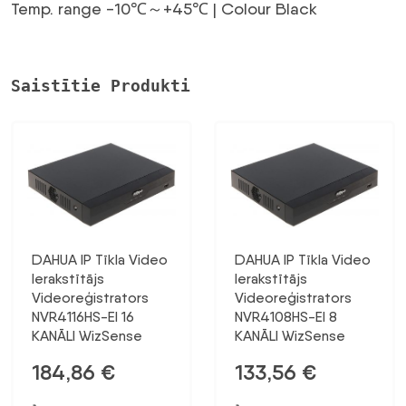
Temp. range -10℃～+45℃ | Colour Black
Saistītie Produkti
DAHUA IP Tīkla Video
DAHUA IP Tīkla Video
Ierakstītājs
Ierakstītājs
Videoreģistrators
Videoreģistrators
NVR4116HS-EI 16
NVR4108HS-EI 8
KANĀLI WizSense
KANĀLI WizSense
184,86
€
133,56
€