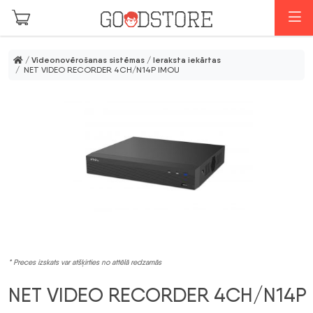
Skip to main content
I
/
Videonovērošanas sistēmas
/
Ieraksta iekārtas
/ NET VIDEO RECORDER 4CH/N14P IMOU
* Preces izskats var atšķirties no attēlā redzamās
NET VIDEO RECORDER 4CH/N14P