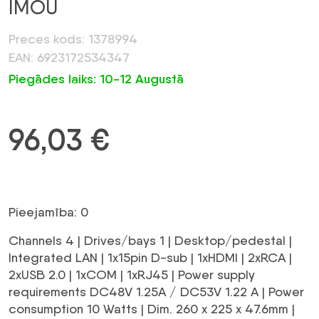
IMOU
Preces kods: 1378994
EAN: 6923172534347
Piegādes laiks: 10-12 Augustā
96,03
€
Pieejamība: 0
Channels 4 | Drives/bays 1 | Desktop/pedestal |
Integrated LAN | 1x15pin D-sub | 1xHDMI | 2xRCA |
2xUSB 2.0 | 1xCOM | 1xRJ45 | Power supply
requirements DC48V 1.25A / DC53V 1.22 A | Power
consumption 10 Watts | Dim. 260 x 225 x 47.6mm |