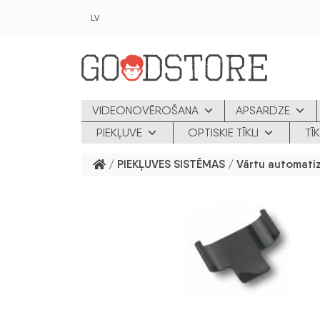
Skip to main content
LV
VIDEONOVĒROŠANA
APSARDZE
PIEKĻUVE
OPTISKIE TĪKLI
TĪ
/
PIEKĻUVES SISTĒMAS
/
Vārtu automatiz