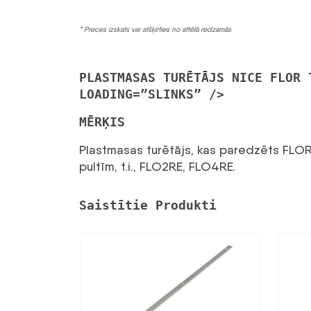
* Preces izskats var atšķirties no attēlā redzamās
PLASTMASAS TURĒTĀJS NICE FLOR 
LOADING=”SLINKS” />
MĒRĶIS
Plastmasas turētājs, kas paredzēts FLOR
pultīm, t.i., FLO2RE, FLO4RE.
Saistītie Produkti