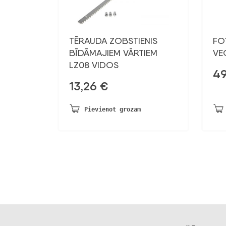
TĒRAUDA ZOBSTIENIS
FO
BĪDĀMAJIEM VĀRTIEM
VE
LZ08 VIDOS
49
13,26
€
Pievienot grozam