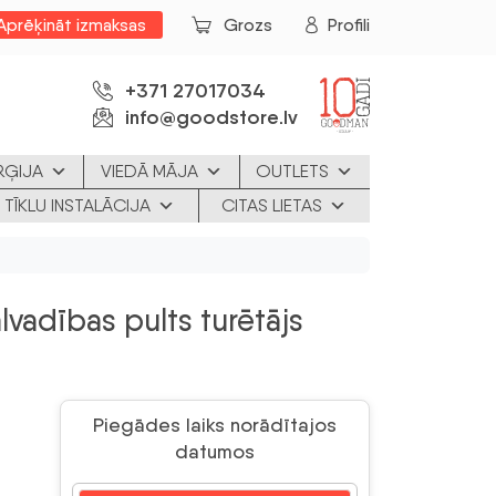
Aprēķināt izmaksas
Grozs
Profili
+371 27017034
info@goodstore.lv
RĢIJA
VIEDĀ MĀJA
OUTLETS
 TĪKLU INSTALĀCIJA
CITAS LIETAS
vadības pults turētājs
Piegādes laiks norādītajos
datumos