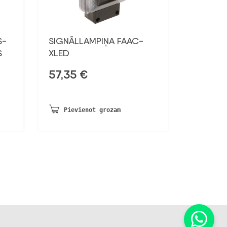
S-
SIGNĀLLAMPIŅA FAAC-
S
XLED
57,35
€
Pievienot grozam