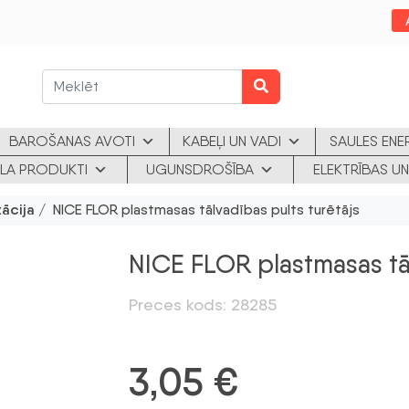
BAROŠANAS AVOTI
KABEĻI UN VADI
SAULES ENE
KLA PRODUKTI
UGUNSDROŠĪBA
ELEKTRĪBAS UN
ācija
/ NICE FLOR plastmasas tālvadības pults turētājs
NICE FLOR plastmasas tāl
Preces kods: 28285
3,05
€