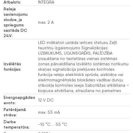
Atbalsts:
INTEGRA
Releja
savienojumu
slodze, ja
max. 2 A
spriegums
sastāda DC
24V:
LED indikatori uzrāda ierīces statusu Zaļš
taustiņu izgaismojums Signalizācijas:
UZBRUKUMS, UGUNSGRĒKS, PALĪDZĪBA
izsaukšana no tastatūras vienas sistēmas
Izvēlētās
zonas pārvaldīšana Izvēlēto sistēmas notikumu
funkcijas:
skaņas signalizācija piekļuves kontroles
funkcija relejs elektriskā sprūda, aizbīdņa vai
elektromagnētiskās blokādes vadībai durvju
stāvokļa kontroles ieeja Sabotāžas atklāšana –
korpusa atvēršana, atraušana no pamatnes
Energoapgādes
12 V DC
avots:
Patērējamā
max. 55 mA
strāva:
Darba
-10 °C … 55 °C
temperatūra: