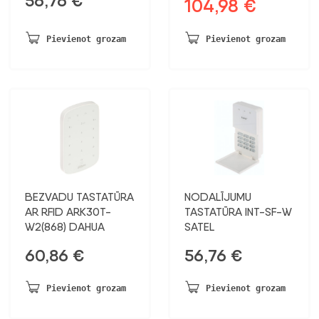
56,76
€
104,98
€
Sākotnējā
Pašreizējā
cena
cena
bija:
ir:
Pievienot grozam
Pievienot grozam
193,12 €.
104,98 €.
BEZVADU TASTATŪRA
NODALĪJUMU
AR RFID ARK30T-
TASTATŪRA INT-SF-W
W2(868) DAHUA
SATEL
60,86
€
56,76
€
Pievienot grozam
Pievienot grozam