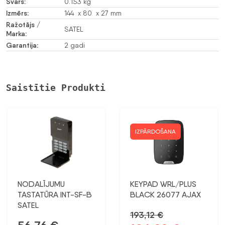
Svars:
0.153 kg
Izmērs:
144 x 80 x 27 mm
Ražotājs /
SATEL
Marka:
Garantija:
2 gadi
Saistītie Produkti
IZPĀRDOŠANA
NODALĪJUMU
KEYPAD WRL/PLUS
TASTATŪRA INT-SF-B
BLACK 26077 AJAX
SATEL
193,12
€