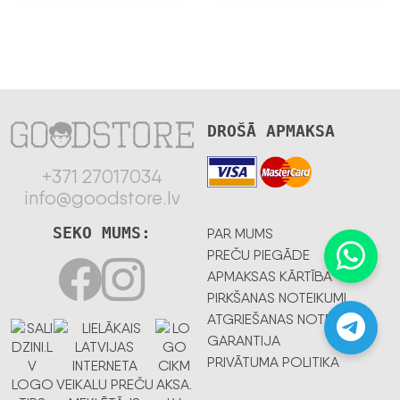
DROŠĀ APMAKSA
+371 27017034
info@goodstore.lv
SEKO MUMS:
PAR MUMS
PREČU PIEGĀDE
APMAKSAS KĀRTĪBA
PIRKŠANAS NOTEIKUMI
ATGRIEŠANAS NOTEIKUMI
GARANTIJA
PRIVĀTUMA POLITIKA