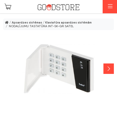
Skip to main content
I
/
Apsardzes sistēmas
/
Klaviatūra apsardzes sistēmām
/ NODALĪJUMU TASTATŪRA INT-SK-GR SATEL