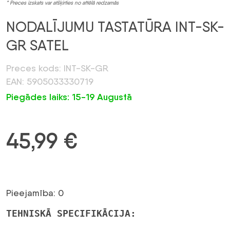
* Preces izskats var atšķirties no attēlā redzamās
NODALĪJUMU TASTATŪRA INT-SK-
GR SATEL
Preces kods: INT-SK-GR
EAN: 5905033330719
Piegādes laiks: 15-19 Augustā
45,99
€
Pieejamība: 0
TEHNISKĀ SPECIFIKĀCIJA: