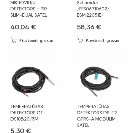
MIKROVIĻŅU
Schneider
DETEKTORS + PIR
/FFS06710602/
SLIM-DUAL SATEL
ESMI22051E/
40,04
€
58,36
€
Pievienot grozam
Pievienot grozam
TEMPERATŪRAS
TEMPERATŪRAS
DETEKTORS CT-
DETEKTORS DS-T2
DS18B20/3M
GPRS-A MODULIM
SATEL
5,30
€