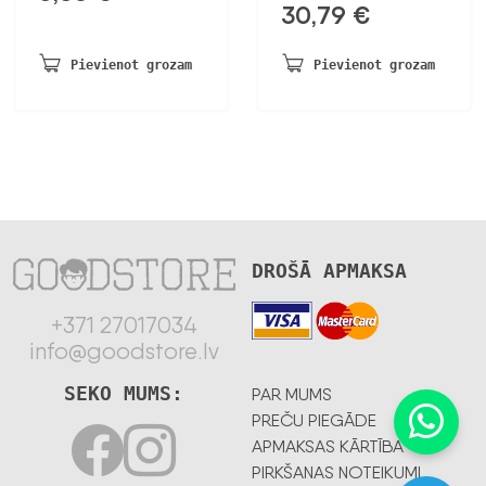
30,79
€
Pievienot grozam
Pievienot grozam
DROŠĀ APMAKSA
+371 27017034
info@goodstore.lv
SEKO MUMS:
PAR MUMS
PREČU PIEGĀDE
APMAKSAS KĀRTĪBA
PIRKŠANAS NOTEIKUMI