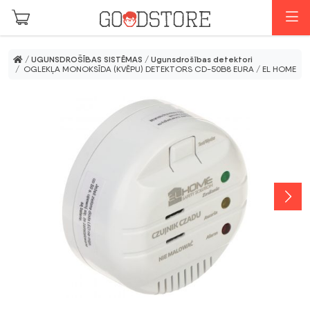
Skip to main content
I
/
UGUNSDROŠĪBAS SISTĒMAS
/
Ugunsdrošības detektori
/ OGLEKĻA MONOKSĪDA (KVĒPU) DETEKTORS CD-50B8 EURA / EL HOME