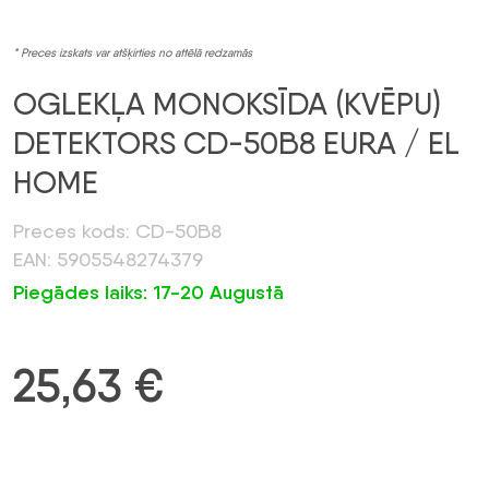
* Preces izskats var atšķirties no attēlā redzamās
OGLEKĻA MONOKSĪDA (KVĒPU)
DETEKTORS CD-50B8 EURA / EL
HOME
Preces kods: CD-50B8
EAN: 5905548274379
Piegādes laiks: 17-20 Augustā
25,63
€