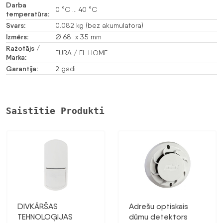
Darba
0 °C … 40 °C
temperatūra:
Svars:
0.082 kg (bez akumulatora)
Izmērs:
Ø 68 x 35 mm
Ražotājs /
EURA / EL HOME
Marka:
Garantija:
2 gadi
Saistītie Produkti
DIVKĀRŠAS
Adrešu optiskais
TEHNOLOĢIJAS
dūmu detektors