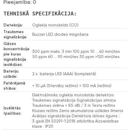
Pieejamība: 0
TEHNISKĀ SPECIFIKĀCIJA:
Detekcija:
Oglekļa monoksīds (CO)
Trauksmes
Buzzer LED diodes mirgošana
signalizācija:
Gāzes
koncentrācija
300 ppm maks. 3 min 100 ppm 10 … 40 minūtes
pie kuras
50 ppm 60 … 90 minūtes 30 ppm >120 minūtes
signalizācija
ieslēdzas:
Bateriju
2 x baterija LR3 (AAA) (komplektā)
uzlāde:
Patērējamā
< 10 µA (Standby režīms) < 100 mA (režīms)
strāva:
Elektroķīmisks oglekļa monoksīda detektors
Trauksmes signalizācija Signalizācijas atmiņa
Trauksmes sirēna > 85 dB / 3 m Testa režīms
Izvēlētās
Klusais režīms Zems akumulatora uzlādes līmenis
īpašības:
Avārijas signalizācija Detektora dzīves ilgums :
3 gadi EN 50291-1:2018 atbilstība Aizsardzības
klase : IP20