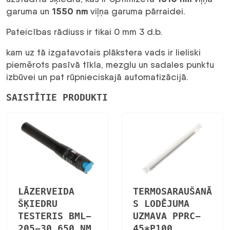
1550 nm
garuma un
viļņa garuma pārraidei.
Pateicības rādiuss ir tikai 0 mm 3 d.b.
kam uz tā izgatavotais plākstera vads ir lieliski
piemērots pasīvā tīkla, mezglu un sadales punktu
izbūvei un pat rūpnieciskajā automatizācijā.
SAISTĪTIE PRODUKTI
LĀZERVEIDA
TERMOSARAUŠANĀ
ŠĶIEDRU
S LODĒJUMA
TESTERIS BML-
UZMAVA PPRC-
205-30 650 NM
45*P100