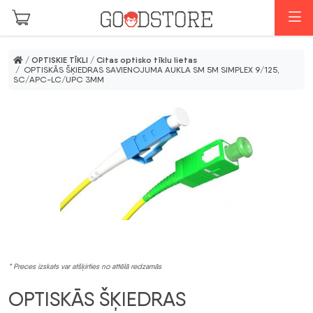
Skip to main content
I
/
OPTISKIE TĪKLI
/
Citas optisko tīklu lietas
/ OPTISKĀS ŠĶIEDRAS SAVIENOJUMA AUKLA SM 5M SIMPLEX 9/125,
SC/APC-LC/UPC 3MM
* Preces izskats var atšķirties no attēlā redzamās
OPTISKĀS ŠĶIEDRAS