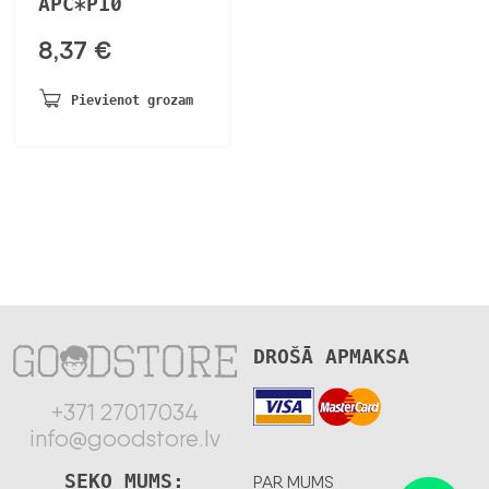
APC*P10
8,37
€
Pievienot grozam
DROŠĀ APMAKSA
+371 27017034
info@goodstore.lv
SEKO MUMS:
PAR MUMS