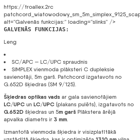
https://troallex.2rc
patchcord_wiatowodowy_sm_5m_simplex_9125_scap
alt=”Galvenās funkcijas:” loading=”slinks” />
GALVENĀS FUNKCIJAS:
Leng
SC/APC — LC/UPC spraudnis
SIMPLEX vienmoda plāksteri C dupleksie
savienotāji, 5m garš. Patchcord izgatavots no
G.652D šķiedras (SM 9/125).
Šķiedras optikas vads
ar gala savienotājiem
LC/UPC
LC/UPC
un
(plakans pulēts), izgatavots no
G.652D
m garš
šķiedras un 5
Plākstera ārējā
3 mm
apvalka diametrs ir
.
Izmantotā vienmoda šķiedra ir visizplatītākā
1310 nm
uzstādītā šķiedra, kas ir optimizēta
viļņa