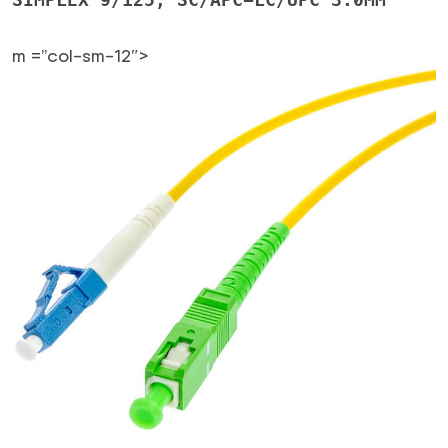
m =”col-sm-12″>