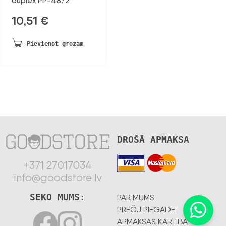
duplex PP-48/2
10,51
€
Pievienot grozam
DROŠĀ APMAKSA
+371 27017034
info@goodstore.lv
SEKO MUMS:
PAR MUMS
PREČU PIEGĀDE
APMAKSAS KĀRTĪBA