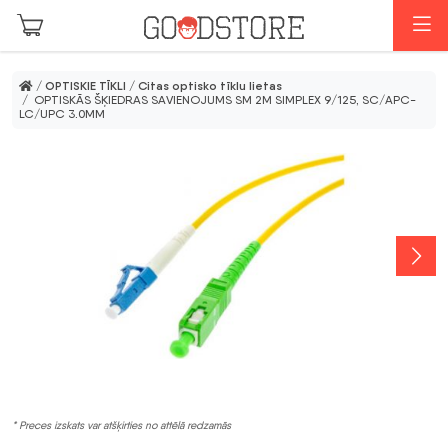
Skip to main content
I
/
OPTISKIE TĪKLI
/
Citas optisko tīklu lietas
/ OPTISKĀS ŠĶIEDRAS SAVIENOJUMS SM 2M SIMPLEX 9/125, SC/APC-
LC/UPC 3.0MM
* Preces izskats var atšķirties no attēlā redzamās