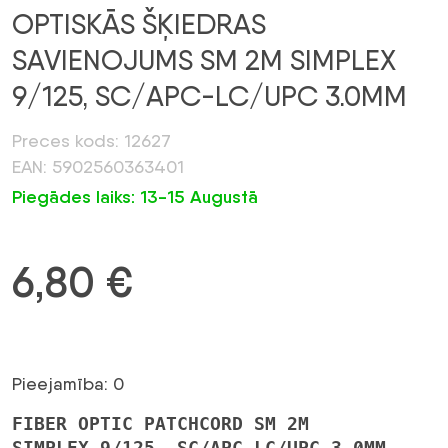
OPTISKĀS ŠĶIEDRAS
SAVIENOJUMS SM 2M SIMPLEX
9/125, SC/APC-LC/UPC 3.0MM
Preces kods: 12627
EAN: 5902560363401
Piegādes laiks: 13-15 Augustā
6,80
€
Pieejamība: 0
FIBER OPTIC PATCHCORD SM 2M
SIMPLEX 9/125, SC/APC-LC/UPC 3.0MM