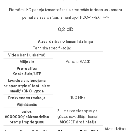
Piemērs LHD paneļa izmantošanai uztverošās ierīces un kameru
pamata aizsardzībai, izmantojot HDO-1F-EXT,><>
0,2 dB
Aizsardzība no līnijas līdz līnijai
Tehniskā specifikācija
:
Video kanālu skaits
8
Paneļa RACK
Mājoklis
Pretestība
Koaksiālais/UTP
Izvades savienojums
<>
span style=”font-size:
small;”>
BNC ligzda
Frekvences reakcija
100 MHz
Vājināšanās
3 — dzirksteles sprauga,
color:
#000000;”>
Aizsardzība
gāzes novadītājs, Transil,
pret pārspriegumu
MOSFET drošinātājs
Aizsardzības