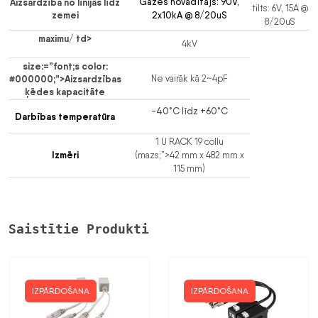
Aizsardzība no līnijas līdz
Gāzes novadītājs: 90V,
tilts: 6V, 15A
@
zemei
2x10kA @ 8/20uS
8/20uS
maximu/ td>
4kV
size:=”font;s color:
#000000;”>
Aizsardzības
Ne vairāk kā 2~4pF
ķēdes kapacitāte
-40˚C līdz +60˚C
Darbības temperatūra
1 U RACK 19 collu
Izmēri
(
mazs;”>42 mm x 482 mm x
115 mm)
Saistītie Produkti
IZPĀRDOŠANA
IZPĀRDOŠANA