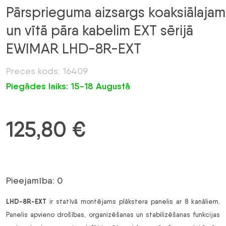
Pārsprieguma aizsargs koaksiālajam
un vītā pāra kabelim EXT sērijā
EWIMAR LHD-8R-EXT
Preces kods: 16409
Piegādes laiks: 15-18 Augustā
125,80
€
Pieejamība: 0
LHD-8R-EXT
ir statīvā montējams plākstera panelis ar 8 kanāliem.
Panelis apvieno drošības, organizēšanas un stabilizēšanas funkcijas