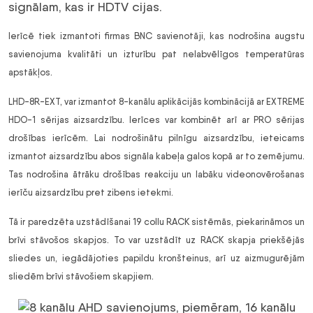
signālam, kas ir HDTV cijas.
Ierīcē tiek izmantoti firmas BNC savienotāji, kas nodrošina augstu
savienojuma kvalitāti un izturību pat nelabvēlīgos temperatūras
apstākļos.
LHD-8R-EXT, var izmantot 8-kanālu aplikācijās kombinācijā ar EXTREME
HDO-1 sērijas aizsardzību. Ierīces var kombinēt arī ar PRO sērijas
drošības ierīcēm. Lai nodrošinātu pilnīgu aizsardzību, ieteicams
izmantot aizsardzību abos signāla kabeļa galos kopā ar to zemējumu.
Tas nodrošina ātrāku drošības reakciju un labāku videonovērošanas
ierīču aizsardzību pret zibens ietekmi.
Tā ir paredzēta uzstādīšanai 19 collu RACK sistēmās, piekarināmos un
brīvi stāvošos skapjos. To var uzstādīt uz RACK skapja priekšējās
sliedes un, iegādājoties papildu kronšteinus, arī uz aizmugurējām
sliedēm brīvi stāvošiem skapjiem.