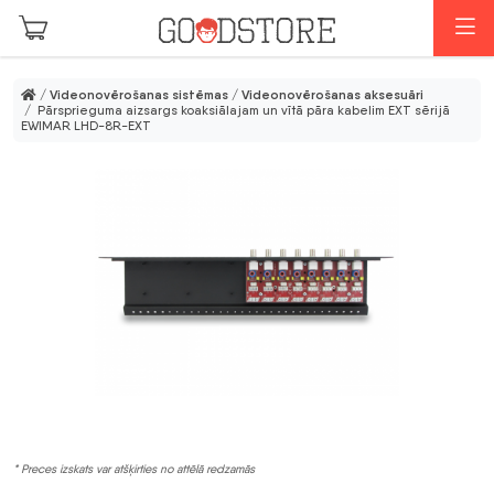
Skip to main content
I
/
Videonovērošanas sistēmas
/
Videonovērošanas aksesuāri
/ Pārsprieguma aizsargs koaksiālajam un vītā pāra kabelim EXT sērijā
EWIMAR LHD-8R-EXT
* Preces izskats var atšķirties no attēlā redzamās