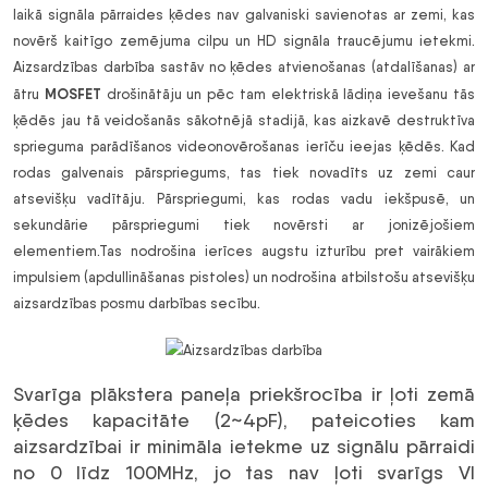
laikā signāla pārraides ķēdes nav galvaniski savienotas ar zemi, kas
novērš kaitīgo zemējuma cilpu un HD signāla traucējumu ietekmi.
Aizsardzības darbība sastāv no ķēdes atvienošanas (atdalīšanas) ar
MOSFET
ātru
drošinātāju un pēc tam elektriskā lādiņa ievešanu tās
ķēdēs jau tā veidošanās sākotnējā stadijā, kas aizkavē destruktīva
sprieguma parādīšanos videonovērošanas ierīču ieejas ķēdēs. Kad
rodas galvenais pārspriegums, tas tiek novadīts uz zemi caur
atsevišķu vadītāju. Pārspriegumi, kas rodas vadu iekšpusē, un
sekundārie pārspriegumi tiek novērsti ar jonizējošiem
elementiem.Tas nodrošina ierīces augstu izturību pret vairākiem
impulsiem (apdullināšanas pistoles) un nodrošina atbilstošu atsevišķu
aizsardzības posmu darbības secību.
Svarīga plākstera paneļa priekšrocība ir ļoti zemā
ķēdes kapacitāte (2~4pF), pateicoties kam
aizsardzībai ir minimāla ietekme uz signālu pārraidi
no 0 līdz 100MHz, jo tas nav ļoti svarīgs VI