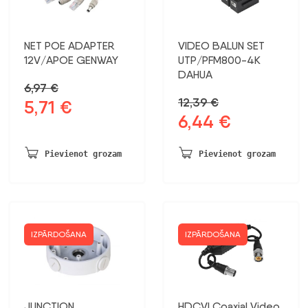
NET POE ADAPTER
VIDEO BALUN SET
12V/APOE GENWAY
UTP/PFM800-4K
DAHUA
6,97
€
12,39
€
5,71
€
Sākotnējā
Pašreizējā
6,44
€
Sākotnējā
Pašreizējā
cena
cena
cena
cena
bija:
ir:
bija:
ir:
6,97 €.
5,71 €.
Pievienot grozam
Pievienot grozam
12,39 €.
6,44 €.
IZPĀRDOŠANA
IZPĀRDOŠANA
JUNCTION
HDCVI Coaxial Video