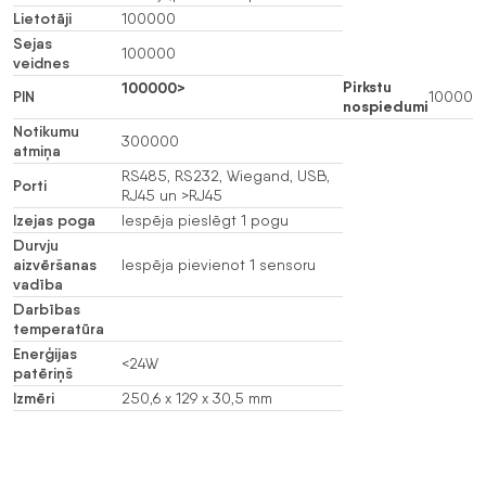
Lietotāji
100000
Sejas
100000
veidnes
Pirkstu
100000>
PIN
10000
nospiedumi
Notikumu
300000
atmiņa
RS485, RS232, Wiegand, USB,
Porti
RJ45 un >
RJ45
Izejas poga
Iespēja pieslēgt 1 pogu
Durvju
aizvēršanas
Iespēja pievienot 1 sensoru
vadība
Darbības
temperatūra
Enerģijas
<24W
patēriņš
Izmēri
250,6 x 129 x 30,5 mm