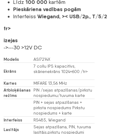
100 000
Līdz
kartēm
Pieskāriena
vadības
pogām
Wiegand, >< USB/2p., T/5/2
Interfeiss
tr>
izejas
‐>‐‐‐30 >12V DC
Modelis
ASI7214X
7 collu IPS kapacitīvs,
Ekrāns
skārienekrāns 1024×600
/tr>
Kartes
MIFARE 13,56 MHz
Atbloķēšanas
PIN /sejas atpazīšanas/pirkstu
režīms
nospiedumu/tuvuma karte
PIN + sejas atpazīšanas +
pirksta nospiedums Pirkstu
nospiedums + karte
Interfeiss
RS485, Wiegand
Sejas atpazīšana, PIN, tuvuma
Lasītājs
lasītājs,pirkstu nospiedumi