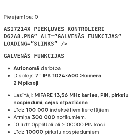
Pieejamība: 0
ASI7214X PIEKĻUVES KONTROLIERI
D62A8.PNG” ALT=”GALVENĀS FUNKCIJAS”
LOADING=”SLINKS” />
GALVENĀS FUNKCIJAS
Autonomā
darbība
7″ IPS 1024×600 >
kamera
Displejs
2 Mpikseļi
MIFARE 13,56 MHz kartes, PIN, pirkstu
Lasītāji:
nospiedumi, sejas atpazīšana
100 000
Līdz
indeksētiem lietotājiem
300 000
Atmiņa
notikumiem.
10 līdz 0ppli
Ubli.bli >100000 PIN kodi
10000
Līdz
pirkstu nospiedumiem