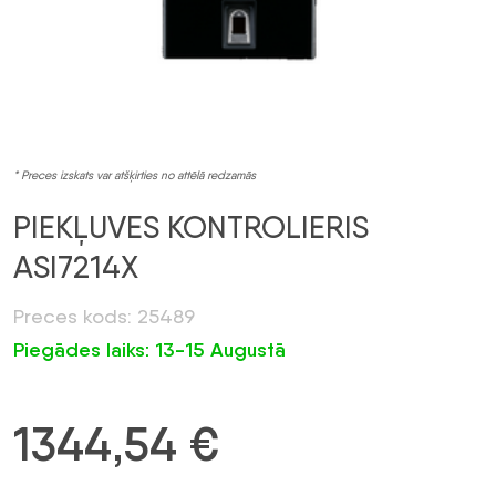
* Preces izskats var atšķirties no attēlā redzamās
PIEKĻUVES KONTROLIERIS
ASI7214X
Preces kods: 25489
Piegādes laiks: 13-15 Augustā
1344,54
€