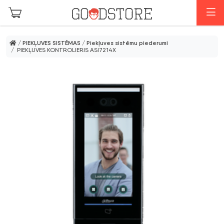
Skip to main content
I
/
PIEKĻUVES SISTĒMAS
/
Piekļuves sistēmu piederumi
/ PIEKĻUVES KONTROLIERIS ASI7214X