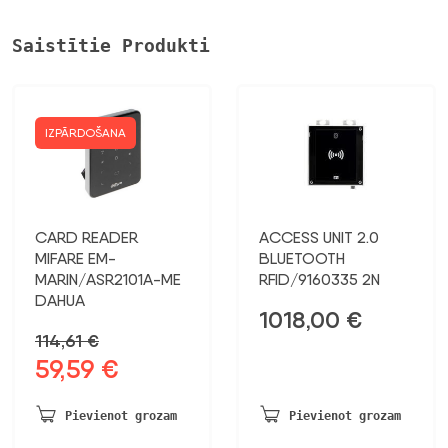
Saistītie Produkti
IZPĀRDOŠANA
CARD READER
ACCESS UNIT 2.0
MIFARE EM-
BLUETOOTH
MARIN/ASR2101A-ME
RFID/9160335 2N
DAHUA
1018,00
€
114,61
€
59,59
€
Sākotnējā
Pašreizējā
cena
cena
bija:
ir:
Pievienot grozam
Pievienot grozam
114,61 €.
59,59 €.