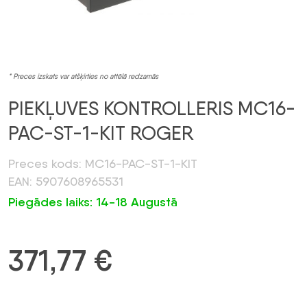
* Preces izskats var atšķirties no attēlā redzamās
PIEKĻUVES KONTROLLERIS MC16-
PAC-ST-1-KIT ROGER
Preces kods: MC16-PAC-ST-1-KIT
EAN: 5907608965531
Piegādes laiks: 14-18 Augustā
371,77
€