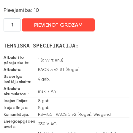
Pieejamība: 10
PIEKĻUVES
PIEVIENOT GROZAM
KONTROLLERIS
MC16-
PAC-
TEHNISKĀ SPECIFIKĀCIJA:
ST-
1-
Atbalstīto
1 (divvirzienu)
pāreju skaits:
KIT
Atbalsts:
RACS 5 v2 ST (Roger)
ROGER
Saderīgo
daudzums
4 gab.
lasītāju skaits:
Atbalsta
max. 7 Ah
akumulatoru:
Ieejas līnijas:
8 gab.
Izejas līnijas:
8 gab.
Komunikācija:
RS-485 , RACS 5 v2 (Roger), Wiegand
Energoapgādes
230 V AC
avots: