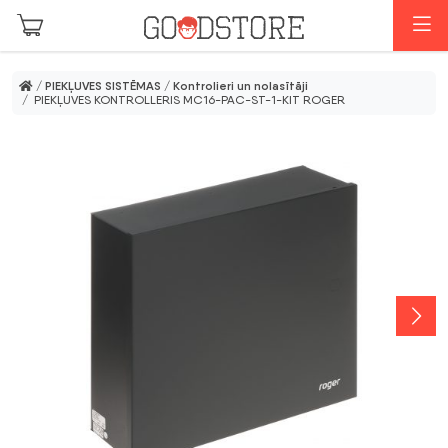
Skip to main content
I
/
PIEKĻUVES SISTĒMAS
/
Kontrolieri un nolasītāji
/ PIEKĻUVES KONTROLLERIS MC16-PAC-ST-1-KIT ROGER