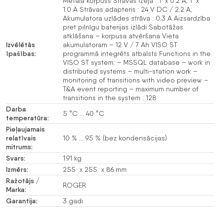
Metāla korpuss Strāvas izeja : 1 x 0.2 A, 1 x
1.0 A Strāvas adapteris : 24 V DC / 2.2 A,
Akumulatora uzlādes strāva : 0.3 A Aizsardzība
pret pilnīgu baterijas izlādi Sabotāžas
atklāšana – korpusa atvēršana Vieta
Izvēlētās
akumulatoram – 12 V / 7 Ah VISO ST
īpašības:
programmā integrēts atbalsts Functions in the
VISO ST system: – MSSQL database – work in
distributed systems – multi-station work –
monitoring of transitions with video preview –
T&A event reporting – maximum number of
transitions in the system : 128
Darba
5 °C … 40 °C
temperatūra:
Pieļaujamais
relatīvais
10 % … 95 % (bez kondensācijas)
mitrums:
Svars:
1.91 kg
Izmērs:
255 x 255 x 86 mm
Ražotājs /
ROGER
Marka:
Garantija:
3 gadi