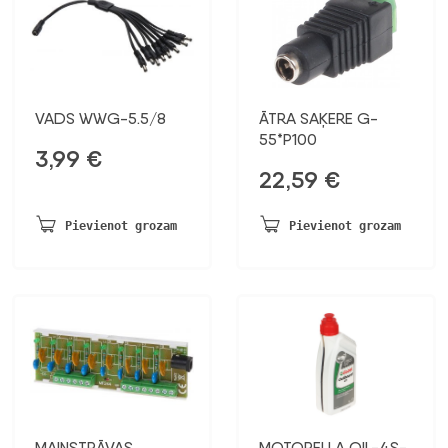
VADS WWG-5.5/8
ĀTRA SAĶERE G-
55*P100
3,99
€
22,59
€
Pievienot grozam
Pievienot grozam
MAIŅSTRĀVAS
MOTOREĻĻA OIL-4S-