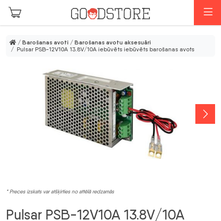
Skip to main content
I
/
Barošanas avoti
/
Barošanas avotu aksesuāri
/ Pulsar PSB-12V10A 13.8V/10A iebūvēts iebūvēts barošanas avots
* Preces izskats var atšķirties no attēlā redzamās
Pulsar PSB-12V10A 13.8V/10A