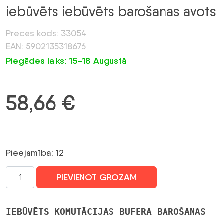
iebūvēts iebūvēts barošanas avots
Preces kods: 33054
EAN: 5902135318676
Piegādes laiks: 15-18 Augustā
58,66
€
Pieejamība: 12
Pulsar
PIEVIENOT GROZAM
PSB-
12V10A
13.8V/10A
IEBŪVĒTS KOMUTĀCIJAS BUFERA BAROŠANAS
iebūvēts