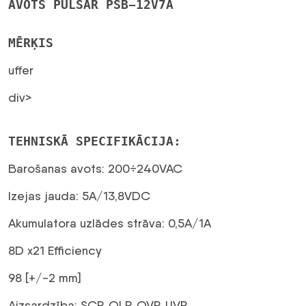
AVOTS PULSAR PSB-12V7A
iebūvēts
barošanas
MĒRĶIS
avots
daudzums
uffer
div>
TEHNISKĀ SPECIFIKĀCIJA:
Barošanas avots: 200÷240VAC
Izejas jauda: 5A/13,8VDC
Akumulatora uzlādes strāva: 0,5A/1A
8D x21 Efficiency
98 [+/-2 mm]
Aizsardzība: SCP, OLP, OVP, UVP