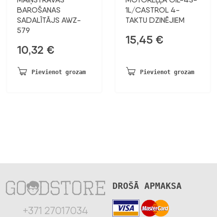
BAROŠANAS
1L/CASTROL 4-
SADALĪTĀJS AWZ-
TAKTU DZINĒJIEM
579
15,45
€
10,32
€
Pievienot grozam
Pievienot grozam
DROŠĀ APMAKSA
+371 27017034