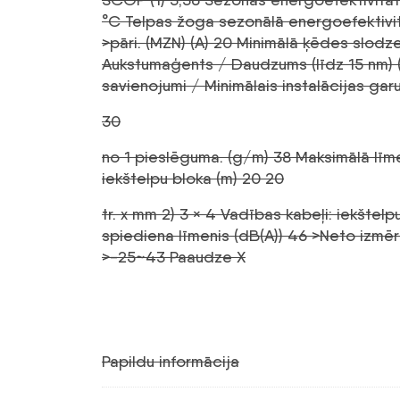
°C Telpas žoga sezonālā energoefektivit
>pāri. (MZN) (A) 20 Minimālā ķēdes slodz
Aukstumaģents / Daudzums (līdz 15 nm) (
savienojumi / Minimālais instalācijas ga
30
no 1 pieslēguma. (g/m) 38 Maksimālā līme
iekštelpu bloka (m) 20 20
tr. x mm 2) 3 × 4 Vadības kabeļi: iekštel
spiediena līmenis (dB(A)) 46 >Neto izmēr
>-25~43 Paaudze X
Papildu informācija