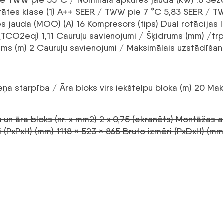
ātes klase (1) A++ SEER / TWW pie 7 °C 5,83 SEER / T
es jauda (MOO) (A) 16 Kompresors (tips) Dual rotācijas
TCO2eq) 1,11 Cauruļu savienojumi / Šķidrums (mm) /trp
rums (m) 2 Cauruļu savienojumi / Maksimālais uzstādīša
ņa starpība / Āra bloks virs iekštelpu bloka (m) 20 Ma
pu un āra bloks (nr. x mm2) 2 x 0,75 (ekranēts) Montāžas
i (PxPxH) (mm) 1118 × 523 × 865 Bruto izmēri (PxDxH) (m