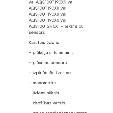
vai AQS100T190X1i vai
AQS100T190X1i vai
AQS100T190X1i vai
AQS100T190X1i vai
AQS100T240X1 – iekštelpu
sensors
Karstais ūdens
– plākšņu siltummainis
– plūsmas sensors
– izplešanās tvertne
– manometrs
– ūdens sūknis
– drošības vārsts
– gaisa atgaisošanas vārsts