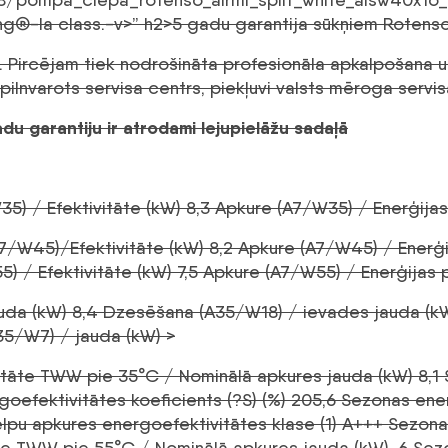
ng®-la class.-v>” h2>5 gadu garantija sūkņiem Rotenso
. Pircējam tiek nodrošināta profesionāla apkalpošana u
lnvarots servisa centrs, piekļuvi valsts mēroga servisa
u garantiju ir atrodami lejupielāžu sadaļā
5) / Efektivitāte (kW) 8,3 Apkure (A7/W35) / Enerģijas
7/W45)/Efektivitāte (kW) 8,2 Apkure (A7/W45) / Enerģi
 / Efektivitāte (kW) 7,5 Apkure (A7/W55) / Enerģijas p
uda (kW) 8,4 Dzesēšana (A35/W18) / ievades jauda (
35/W7) / jauda (kW) >
itāte TWW pie 35°C / Nominālā apkures jauda (kW) 8,1
efektivitātes koeficients (?S) (%) 205,6 Sezonas en
elpu apkures energoefektivitātes klase (1) A+++ Sezo
te TWW pie 55°C / Nominālā apkures jauda (kW) .6 Se