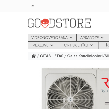
Skip to main content
LV
VIDEONOVĒROŠANA
APSARDZE
PIEKĻUVE
OPTISKIE TĪKLI
TĪ
/
CITAS LIETAS
/
Gaisa Kondicionieri/Si