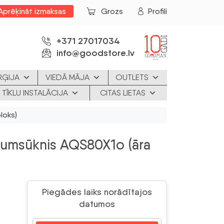
Aprēķināt izmaksas
Grozs
Profili
+371 27017034
info@goodstore.lv
RĢIJA
VIEDĀ MĀJA
OUTLETS
 TĪKLU INSTALĀCIJA
CITAS LIETAS
loks)
ltumsūknis AQS80X1o (āra
Piegādes laiks norādītajos
datumos