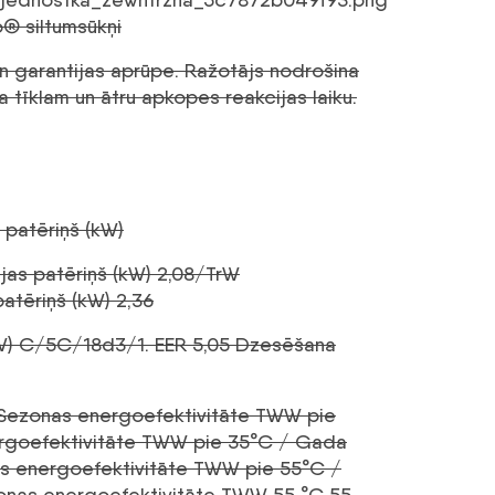
® siltumsūkņi
n garantijas aprūpe. Ražotājs nodrošina
 tīklam un ātru apkopes reakcijas laiku.
 patēriņš (kW)
jas patēriņš (kW) 2,08/TrW
atēriņš (kW) 2,36
kW) C/5C/18d3/1. EER 5,05 Dzesēšana
 Sezonas energoefektivitāte TWW pie
ergoefektivitāte TWW pie 35°C / Gada
nas energoefektivitāte TWW pie 55°C /
zonas energoefektivitāte TWW 55 °C 55