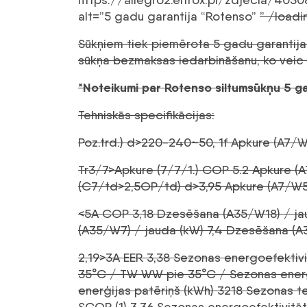
alt=”5 gadu garantija “Rotenso”
” /loadi
Sūkņiem tiek piemērota 5 gadu garantija
sūkņa bezmaksas iedarbināšanu, ko veic pi
*Noteikumi par Rotenso siltumsūkņu 5 gad
Tehniskās specifikācijas:
Poz.trd.) d>220-240~50, 1f Apkure (A7/W3
Tr3/7>Apkure (7/7/1.) COP 5.2 Apkure (A
(C7/td>2,5OP/td) d>3,95 Apkure (A7/W55)
<5A COP 3,18 Dzesēšana (A35/W18) / ja
(A35/W7) / jauda (kW) 7,4 Dzesēšana (A
2,19>3A EER 3,38 Sezonas energoefektiv
35°C / TW WW pie 35°C / Sezonas energo
enerģijas patēriņš (kWh) 3218 Sezonas t
SCOP (1) 3,36 Sezonas energoefektivitā