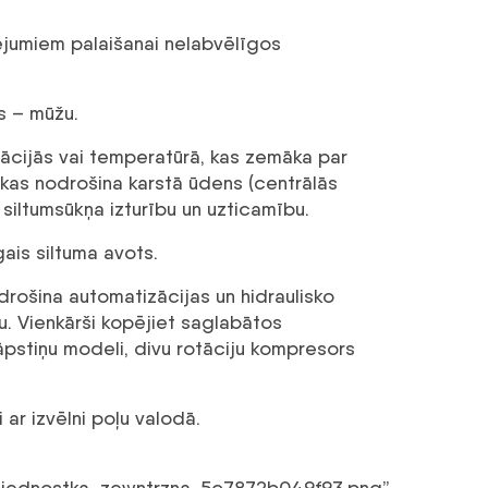
cējumiem palaišanai nelabvēlīgos
s – mūžu.
uācijās vai temperatūrā, kas zemāka par
 kas nodrošina karstā ūdens (centrālās
 siltumsūkņa izturību un uzticamību.
gais siltuma avots.
drošina automatizācijas un hidraulisko
u. Vienkārši kopējiet saglabātos
lāpstiņu modeli, divu rotāciju kompresors
ar izvēlni poļu valodā.
o_jednostka_zewntrzna_5c7872b049f93.png”