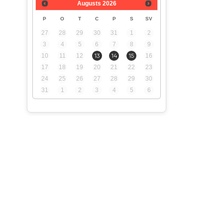
Augusts
2026
P
O
T
C
P
S
SV
27
28
29
30
31
1
2
3
4
5
6
7
8
9
10
11
12
13
14
15
16
17
18
19
20
21
22
23
24
25
26
27
28
29
30
31
1
2
3
4
5
6