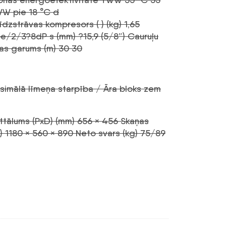
WW pie 18 °C d
 līdzstrāvas kompresors (
)
(kg) 1,65
e/2/3?8dP s (mm) ?15,9 (5/8″) Cauruļu
nas garums (m) 30 30
ksimālā līmeņa starpība / Āra bloks zem
 attālums (PxD) (mm) 656 × 456 Skaņas
m) 1180 × 560 × 890 Neto svars (kg) 75/89