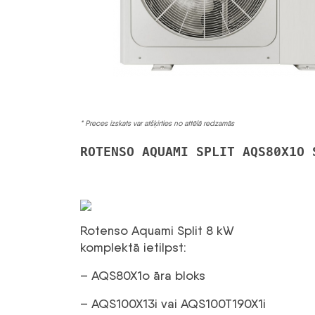
* Preces izskats var atšķirties no attēlā redzamās
ROTENSO AQUAMI SPLIT AQS80X1O 
Rotenso Aquami Split 8 kW
komplektā ietilpst:
– AQS80X1o āra bloks
– AQS100X13i vai AQS100T190X1i