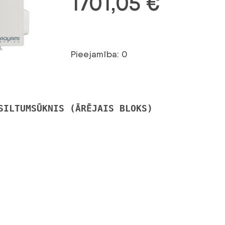
1701,05
€
Pieejamība: 0
SILTUMSŪKNIS (ĀRĒJAIS BLOKS)