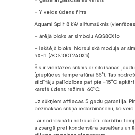
– Y veida ūdens filtrs
Aquami Split 8 kW siltumsūknis (vienfāzes
– ārējā bloka ar simbolu AQS80X1o
– iekšējā bloka: hidrauliskā moduļa ar si
aXH1. (AQS100T240X1i).
Šis ir vienfāzes sūknis ar sildīšanas ja
(pieplūdes temperatūrai 55°). Tas nodroš
sildītāju palīdzības pat pie -15°C apkā
karstā ūdens režīmā: 60°C.
Uz sūkņiem attiecas 5 gadu garantija. P
bezmaksas sūkņa iedarbināšanu, ko veic pi
Lai nodrošinātu netraucētu darbību temper
aizsargā pret kondensāta sasalšanu un ā
siltuma apmaiņas elementam.