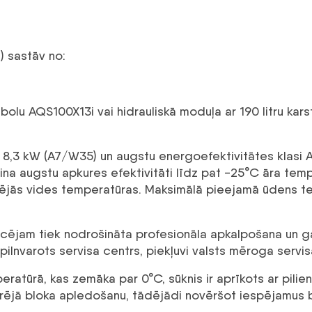
) sastāv no:
mbolu AQS100X13i vai hidrauliskā moduļa ar 190 litru ka
udu 8,3 kW (A7/W35) un augstu energoefektivitātes klasi
ina augstu apkures efektivitāti līdz pat -25°C āra temp
rtējās vides temperatūras. Maksimālā pieejamā ūdens t
ircējam tiek nodrošināta profesionāla apkalpošana un g
lnvarots servisa centrs, piekļuvi valsts mēroga servisa 
atūrā, kas zemāka par 0°C, sūknis ir aprīkots ar pilien
rējā bloka apledošanu, tādējādi novēršot iespējamus b