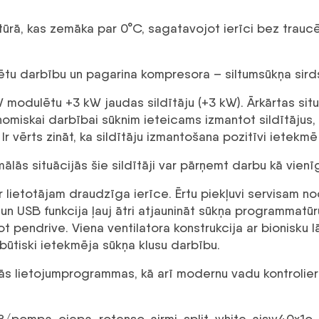
tūrā, kas zemāka par 0°C, sagatavojot ierīci bez trau
cētu darbību un pagarina kompresora – siltumsūkņa sird
W modulētu +3 kW jaudas sildītāju (+3 kW). Ārkārtas sit
omiskai darbībai sūknim ieteicams izmantot sildītājus,
r vērts zināt, ka sildītāju izmantošana pozitīvi ietekmē
mālās situācijās šie sildītāji var pārņemt darbu kā vienī
lietotājam draudzīga ierīce. Ērtu piekļuvi servisam no
un USB funkcija ļauj ātri atjaunināt sūkņa programmatūr
t pendrive. Viena ventilatora konstrukcija ar bionisku 
būtiski ietekmēja sūkņa klusu darbību.
s lietojumprogrammas, kā arī modernu vadu kontrolieri 
308/pompa_ciepa_rotenso_airmi_split_white_aisw40x1