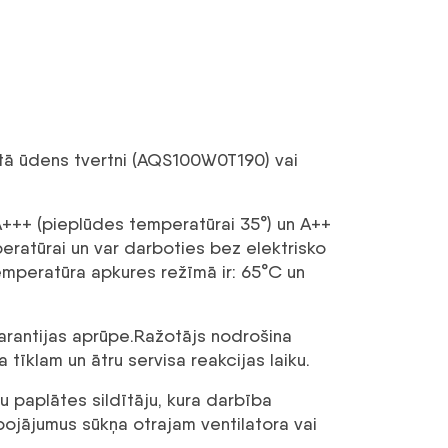
rstā ūdens tvertni (AQS100W0T190) vai
 A+++ (pieplūdes temperatūrai 35°) un A++
eratūrai un var darboties bez elektrisko
emperatūra apkures režīmā ir: 65°C un
arantijas aprūpe.Ražotājs nodrošina
tīklam un ātru servisa reakcijas laiku.
u paplātes sildītāju, kura darbība
ojājumus sūkņa otrajam ventilatora vai