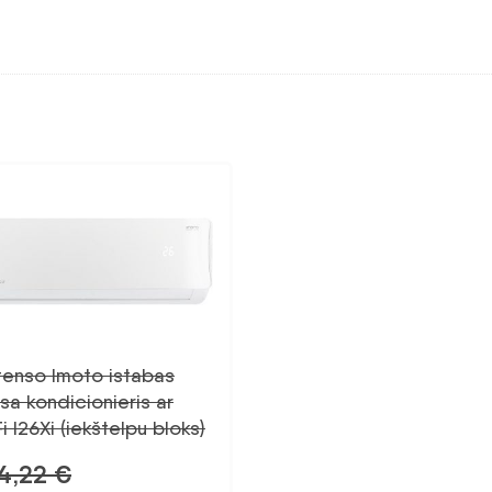
tenso Imoto istabas
sa kondicionieris ar
i I26Xi (iekštelpu bloks)
4,22
€