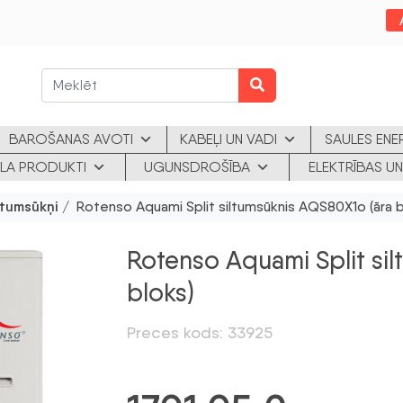
BAROŠANAS AVOTI
KABEĻI UN VADI
SAULES ENE
KLA PRODUKTI
UGUNSDROŠĪBA
ELEKTRĪBAS UN
ltumsūkņi
/ Rotenso Aquami Split siltumsūknis AQS80X1o (āra b
Rotenso Aquami Split si
bloks)
Preces kods: 33925