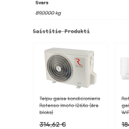
Svars
89,0000 kg
Saistītie Produkti
Telpu gaisa kondicionieris
Ro
Rotenso Imoto I26Xo (āra
gai
bloks)
WiF
314,62
€
18