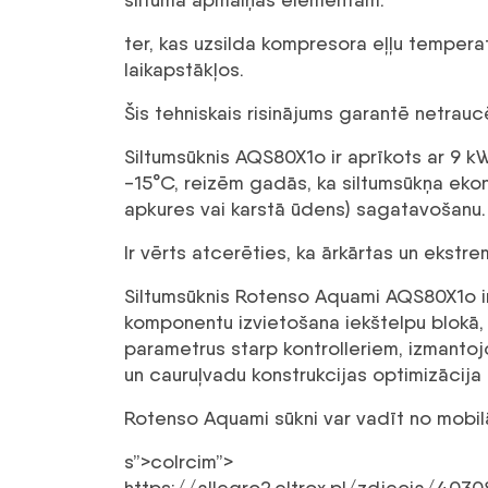
ter, kas uzsilda kompresora eļļu tempera
laikapstākļos.
Šis tehniskais risinājums garantē netrau
Siltumsūknis AQS80X1o ir aprīkots ar 9 k
-15°C, reizēm gadās, ka siltumsūkņa ekon
apkures vai karstā ūdens) sagatavošanu. I
Ir vērts atcerēties, ka ārkārtas un ekstre
Siltumsūknis Rotenso Aquami AQS80X1o ir 
komponentu izvietošana iekštelpu blokā, 
parametrus starp kontrolleriem, izmantojo
un cauruļvadu konstrukcijas optimizācija 
Rotenso Aquami sūkni var vadīt no mobilā
s”>colrcim”>
https://allegro2.eltrox.pl/zdjecia/40