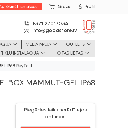
Aprēķināt izmaksas
Grozs
Profili
+371 27017034
info@goodstore.lv
RĢIJA
VIEDĀ MĀJA
OUTLETS
 TĪKLU INSTALĀCIJA
CITAS LIETAS
L IP68 RayTech
ELBOX MAMMUT-GEL IP68
Piegādes laiks norādītajos
datumos