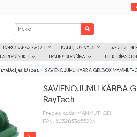
BAROŠANAS AVOTI
KABEĻI UN VADI
SAULES ENE
KLA PRODUKTI
UGUNSDROŠĪBA
ELEKTRĪBAS UN
nstalācijas kārbas
/ SAVIENOJUMU KĀRBA GELBOX MAMMUT-GE
SAVIENOJUMU KĀRBA G
RayTech
Preces kods: MAMMUT-GEL
EAN: 8032853655924