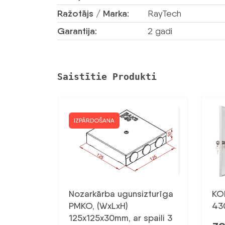
Ražotājs / Marka:
RayTech
Garantija:
2 gadi
Saistītie Produkti
IZPĀRDOŠANA
Nozarkārba ugunsizturīga
KO
PMKO, (WxLxH)
43
125x125x30mm, ar spaili 3