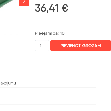
36,41
€
Pieejamība: 10
SAVIENOJUMU
PIEVIENOT GROZAM
KĀRBA
GELBOX
MAMMUT-
GEL
IP68
RayTech
pakojumu
daudzums