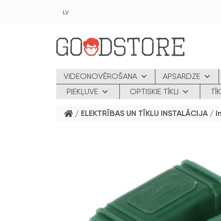
Skip to main content
LV
VIDEONOVĒROŠANA
APSARDZE
PIEKĻUVE
OPTISKIE TĪKLI
TĪ
/
ELEKTRĪBAS UN TĪKLU INSTALĀCIJA
/
I