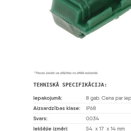
* Preces izskats var atšķirties no attēlā redzamās
TEHNISKĀ SPECIFIKĀCIJA:
Iepakojumā:
8 gab. Cena par ie
Aizsardzības klase:
IP68
Svars:
0.034
Iekšējie izmēri:
54 x 17 x 14 mm