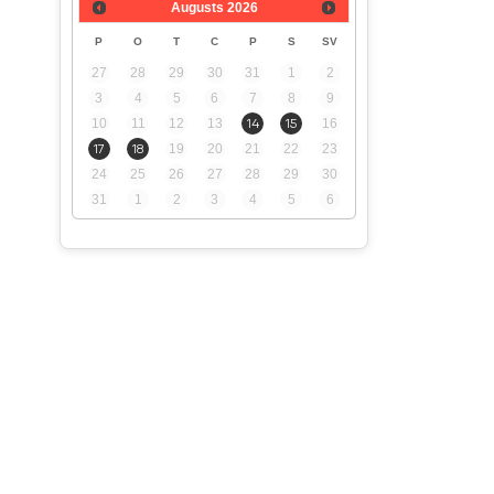
Augusts
2026
P
O
T
C
P
S
SV
27
28
29
30
31
1
2
3
4
5
6
7
8
9
10
11
12
13
14
15
16
17
18
19
20
21
22
23
24
25
26
27
28
29
30
31
1
2
3
4
5
6