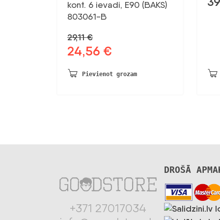
39
kont. 6 ievadi, E90 (BAKS)
803061-B
29,11
€
24,56
€
Sākotnējā
Pašreizējā
cena
cena
bija:
ir:
Pievienot grozam
29,11 €.
24,56 €.
DROŠĀ APMA
+371 27017034