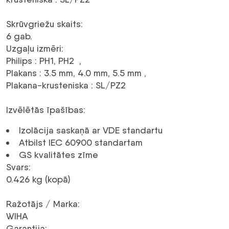
daudzums
Skrūvgriežu skaits
:
6 gab.
Uzgaļu izmēri
:
Philips : PH1, PH2 ,
Plakans : 3.5 mm, 4.0 mm, 5.5 mm ,
Plakana-krusteniska : SL/PZ2
Izvēlētās īpašības
:
Izolācija saskaņā ar VDE standartu
Atbilst IEC 60900 standartam
GS kvalitātes zīme
Svars
:
0.426 kg (kopā)
Ražotājs / Marka
:
WIHA
Garantija
: