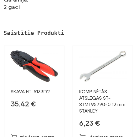
2 gadi
Saistītie Produkti
SKAVA HT-5133D2
KOMBINĒTĀS
ATSLĒGAS ST-
35,42
€
STMT95790-0 12 mm
STANLEY
6,23
€