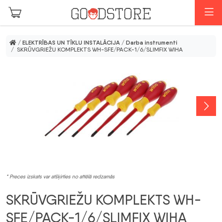
Skip to main content
I
/
ELEKTRĪBAS UN TĪKLU INSTALĀCIJA
/
Darba instrumenti
/ SKRŪVGRIEŽU KOMPLEKTS WH-SFE/PACK-1/6/SLIMFIX WIHA
* Preces izskats var atšķirties no attēlā redzamās
SKRŪVGRIEŽU KOMPLEKTS WH-
SFE/PACK-1/6/SLIMFIX WIHA