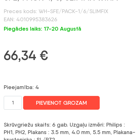
Preces kods: WH-SFE/PACK-1/6/SLIMFIX
EAN: 4010995383626
Piegādes laiks: 17-20 Augustā
66,34
€
Pieejamība: 4
SKRŪVGRIEŽU
PIEVIENOT GROZAM
KOMPLEKTS
WH-
SFE/PACK-
Skrūvgriežu skaits:
6 gab.
Uzgaļu izmēri:
Philips :
1/6/SLIMFIX
PH1, PH2, Plakans : 3.5 mm, 4.0 mm, 5.5 mm, Plakana-
WIHA
krusteniska : SL/PZ2