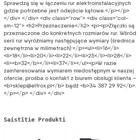
Sprawdzą się w łączeniu rur elektroinstalacyjnych
gdzie potrzebne jest odejście kątowe.</p></p>
</div> </div> <div class=”row”> <div class=”col-
sm-12″> <h2>Przeznaczenie</h2> <p><p>Złączki są
przeznaczone do konkretnych rozmiarów rur. Wśród
serii rur wyróżniamy następujące wymiary (średnica
zewnętrzna w milimetrach):</p><ul><li>16</li>
<li>18</li><li>20</li><li>22</li><li>25</li><li>28</li>
<li><b>32</b></li><li>37</li></ul><p>W razie
zainteresowania wymiarem niedostępnym w naszej
ofercie, prośba o kontakt z biurem obsługi klienta –
<b>sklep@eltrox.pl</b> bądź <b>34 387 29 92</b>.
</p></p> </div> </div>
Saistītie Produkti