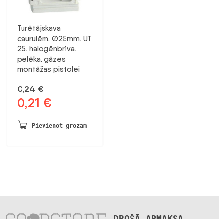
Turētājskava
caurulēm. Ø25mm. UT
25. halogēnbrīva.
pelēka. gāzes
montāžas pistolei
0,24
€
0,21
€
Sākotnējā
Pašreizējā
cena
cena
bija:
ir:
Pievienot grozam
0,24 €.
0,21 €.
DROŠĀ APMAKSA