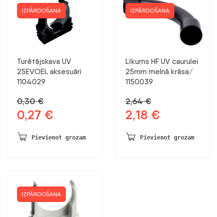
IZPĀRDOŠANA
IZPĀRDOŠANA
Turētājskava UV
Līkums HF UV caurulei
25EVOEL aksesuāri
25mm melnā krāsa/
1104029
1150039
0,30
€
2,64
€
0,27
€
2,18
€
Sākotnējā
Pašreizējā
Sākotnējā
Pašreizējā
cena
cena
cena
cena
bija:
ir:
bija:
ir:
Pievienot grozam
Pievienot grozam
0,30 €.
0,27 €.
2,64 €.
2,18 €.
IZPĀRDOŠANA