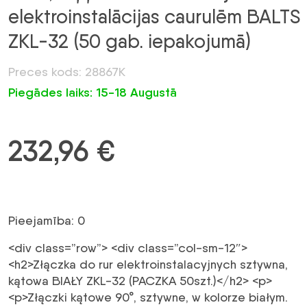
elektroinstalācijas caurulēm BALTS
ZKL-32 (50 gab. iepakojumā)
Preces kods: 28867K
Piegādes laiks: 15-18 Augustā
232,96
€
Pieejamība: 0
<div class=”row”> <div class=”col-sm-12″>
<h2>Złączka do rur elektroinstalacyjnych sztywna,
kątowa BIAŁY ZKL-32 (PACZKA 50szt.)</h2> <p>
<p>Złączki kątowe 90°, sztywne, w kolorze białym.