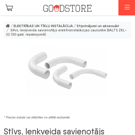
Skip to main content
I
/
ELEKTRĪBAS UN TĪKLU INSTALĀCIJA
/
Stiprinājumi un aksesuāri
/ Stīvs, leņķveida savienotājs elektroinstalācijas caurulēm BALTS ZKL-
32 (50 gab. iepakojumā)
* Preces izskats var atšķirties no attēlā redzamās
Stīvs, leņķveida savienotājs