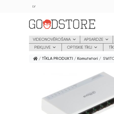
Skip to main content
LV
VIDEONOVĒROŠANA
APSARDZE
PIEKĻUVE
OPTISKIE TĪKLI
TĪ
/
TĪKLA PRODUKTI
/
Komutatori
/ SWITC