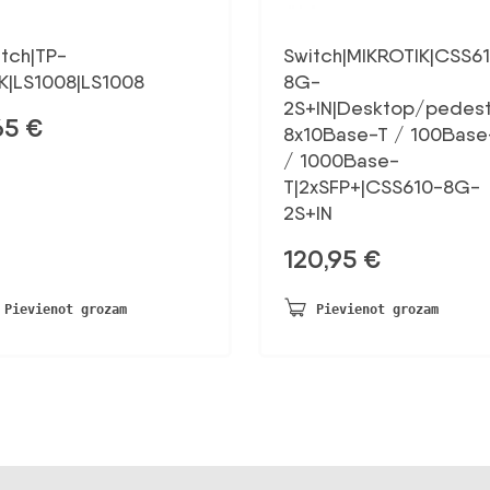
itch|TP-
Switch|MIKROTIK|CSS6
NK|LS1008|LS1008
8G-
2S+IN|Desktop/pedest
65
€
8x10Base-T / 100Base
/ 1000Base-
T|2xSFP+|CSS610-8G-
2S+IN
120,95
€
Pievienot grozam
Pievienot grozam