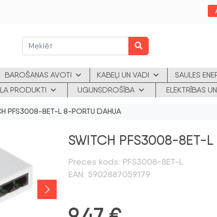
BAROŠANAS AVOTI
KABEĻI UN VADI
SAULES ENE
KLA PRODUKTI
UGUNSDROŠĪBA
ELEKTRĪBAS UN
H PFS3008-8ET-L 8-PORTU DAHUA
SWITCH PFS3008-8ET-L
Preces kods: PFS3008-8ET-L
EAN: 5902887059179
9,47
€