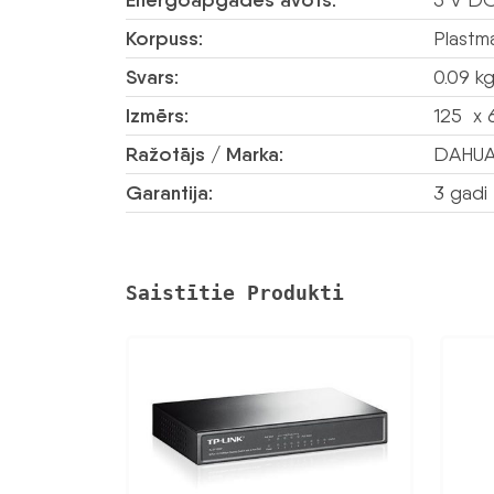
Energoapgādes avots:
Korpuss:
Plastm
Svars:
0.09 k
Izmērs:
125 x 
Ražotājs / Marka:
DAHU
Garantija:
3 gadi
Saistītie Produkti