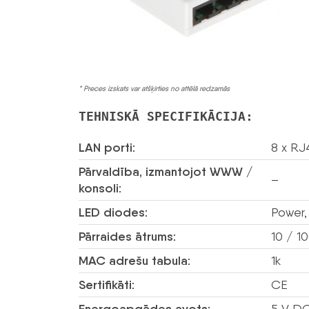
* Preces izskats var atšķirties no attēlā redzamās
TEHNISKĀ SPECIFIKĀCIJA:
LAN porti:
8 x RJ
Pārvaldība, izmantojot WWW /
–
konsoli:
LED diodes:
Power,
Pārraides ātrums:
10 / 1
MAC adrešu tabula:
1k
Sertifikāti:
CE
5 V DC