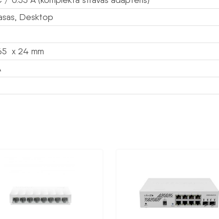
asas, Desktop
g
65 x 24 mm
A