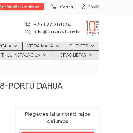
Aprēķināt izmaksas
Grozs
Profili
+371 27017034
info@goodstore.lv
RĢIJA
VIEDĀ MĀJA
OUTLETS
 TĪKLU INSTALĀCIJA
CITAS LIETAS
 8-PORTU DAHUA
Piegādes laiks norādītajos
datumos