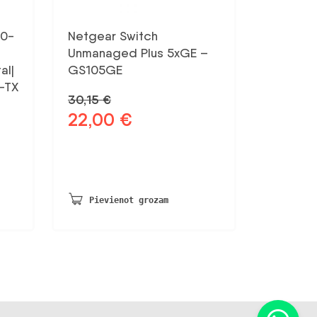
10-
Netgear Switch
Unmanaged Plus 5xGE –
al|
GS105GE
-TX
30,15
€
22,00
€
Sākotnējā
Pašreizējā
cena
cena
bija:
ir:
30,15 €.
22,00 €.
Pievienot grozam