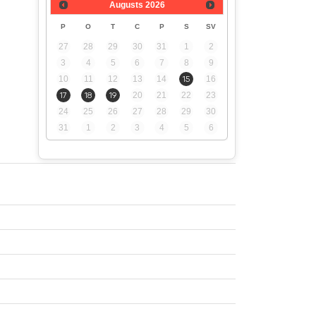
Augusts
2026
P
O
T
C
P
S
SV
27
28
29
30
31
1
2
3
4
5
6
7
8
9
10
11
12
13
14
15
16
17
18
19
20
21
22
23
24
25
26
27
28
29
30
31
1
2
3
4
5
6