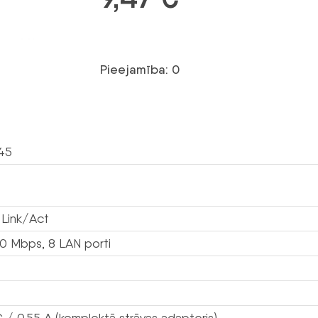
Pieejamība: 0
45
 Link/Act
00 Mbps, 8 LAN porti
 / 0.55 A (komplektā strāvas adapteris)