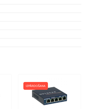
IZPĀRDOŠANA