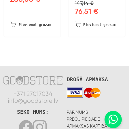
147,14
€
cena
cena
76,51
€
Sākotnējā
Pašreizējā
bija:
ir:
cena
cena
320,00 €.
285,00 €.
bija:
ir:
Pievienot grozam
Pievienot grozam
147,14 €.
76,51 €.
DROŠĀ APMAKSA
+371 27017034
info@goodstore.lv
SEKO MUMS:
PAR MUMS
PREČU PIEGĀDE
APMAKSAS KĀRTĪBA