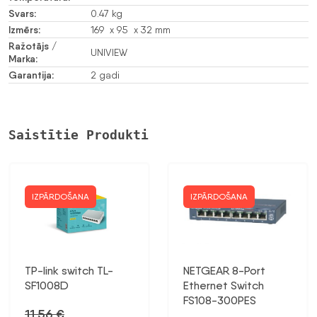
Svars:
0.47 kg
Izmērs:
169 x 95 x 32 mm
Ražotājs /
UNIVIEW
Marka:
Garantija:
2 gadi
Saistītie Produkti
IZPĀRDOŠANA
IZPĀRDOŠANA
TP-link switch TL-
NETGEAR 8-Port
SF1008D
Ethernet Switch
FS108-300PES
11,56
€