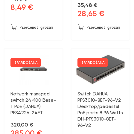
35,48
€
8,49
€
Sākotnējā
Pašreizējā
28,65
€
Sākotnējā
Pašreizējā
cena
cena
cena
cena
bija:
ir:
bija:
ir:
11,56 €.
8,49 €.
Pievienot grozam
Pievienot grozam
35,48 €.
28,65 €.
IZPĀRDOŠANA
IZPĀRDOŠANA
Network managed
Switch DAHUA
switch 24×100 Base-
PFS3010-8ET-96-V2
T PoE (DAHUA)
Desktop/pedestal
PFS4226-24ET
PoE ports 8 96 Watts
DH-PFS3010-8ET-
320,00
€
96-V2
285,00
€
Sākotnējā
Pašreizējā