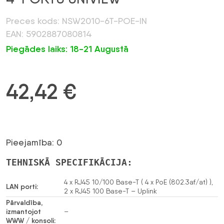
Preces kods: NSW2010-6T-POE-IN
EAN: 5902887080814
Piegādes laiks: 18-21 Augustā
42,42
€
Pieejamība: 0
TEHNISKĀ SPECIFIKĀCIJA:
4 x RJ45 10/100 Base-T ( 4 x PoE (802.3af/at) ),
LAN porti:
2 x RJ45 100 Base-T – Uplink
Pārvaldība,
izmantojot
–
WWW / konsoli: