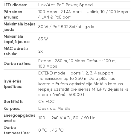
LED diodes:
Link/Act, PoE, Power, Speed
Pārraides
100 Mbps : 2 LAN porti – Uplink, 10 / 100 Mbps :
ātrums:
4 LAN & PoE porti
Maksimālā izejas
30 W / PoE 802.3af/at ligzda
jauda:
Maksimāla
65 W
kopējā jauda:
MAC adrešu
2k
tabula:
Extend : 250 m, 10 Mbps Default : 100 m,
Darba režīms:
100 Mbps
EXTEND mode – ports 1, 2, 3, 4 support
transmission up to 250 m Datu plūsmas
Izvēlētās
kontrole Bufera optimizācija Metāla korpuss
īpašības:
Iespēja uzstādīt pie sienas MTBF (vidējais laiks
starp kļūmēm) : 50000 h
Sertifikāti:
CE, FCC
Korpuss:
Desktop, Metāla
Energoapgādes
100 … 240 V AC , 50 / 60 Hz
avots:
Darba
0 °C … 45 °C
temperatūra: