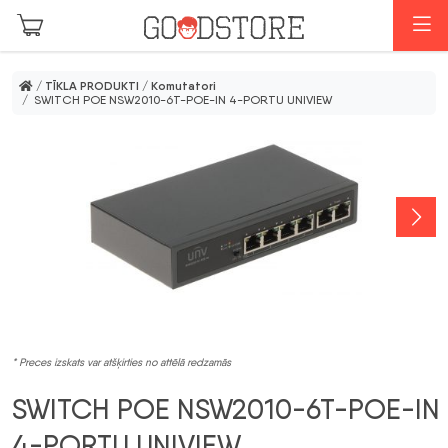
Skip to main content
I
/
TĪKLA PRODUKTI
/
Komutatori
/ SWITCH POE NSW2010-6T-POE-IN 4-PORTU UNIVIEW
* Preces izskats var atšķirties no attēlā redzamās
SWITCH POE NSW2010-6T-POE-IN
4-PORTU UNIVIEW