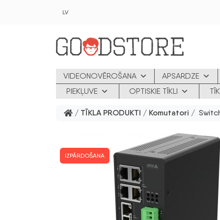
Skip to main content
LV
VIDEONOVĒROŠANA
APSARDZE
PIEKĻUVE
OPTISKIE TĪKLI
TĪ
/
TĪKLA PRODUKTI
/
Komutatori
/ Switc
IZPĀRDOŠANA