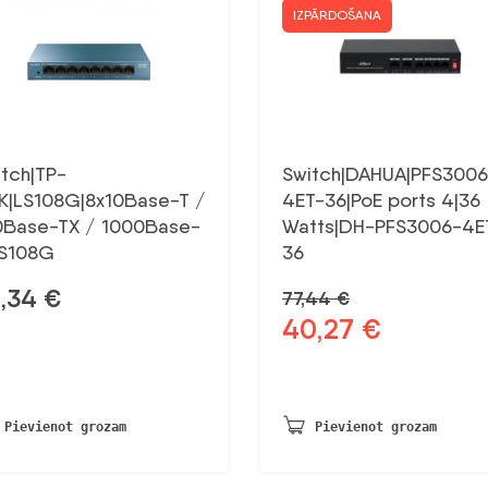
IZPĀRDOŠANA
itch|TP-
Switch|DAHUA|PFS3006
NK|LS108G|8x10Base-T /
4ET-36|PoE ports 4|36
0Base-TX / 1000Base-
Watts|DH-PFS3006-4E
LS108G
36
2,34
€
77,44
€
40,27
€
Sākotnējā
Pašreizējā
cena
cena
bija:
ir:
77,44 €.
40,27 €.
Pievienot grozam
Pievienot grozam