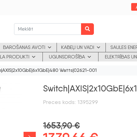
BAROŠANAS AVOTI
KABEĻI UN VADI
SAULES ENE
KLA PRODUKTI
UGUNSDROŠĪBA
ELEKTRĪBAS UN
h|AXIS|2x10GbE|6x1GbE|480 Watts|02621-001
Switch|AXIS|2x10GbE|6x
Preces kods: 1395299
1653,90
€