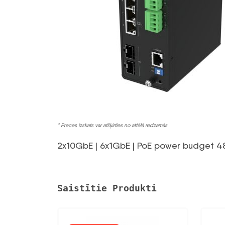
* Preces izskats var atšķirties no attēlā redzamās
2x10GbE | 6x1GbE | PoE power budget 480
Saistītie Produkti