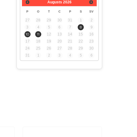
ējā
Augusts
2026
P
O
T
C
P
S
SV
27
28
29
30
31
1
2
3
4
5
6
7
8
9
10
11
12
13
14
15
16
6 €.
17
18
19
20
21
22
23
24
25
26
27
28
29
30
31
1
2
3
4
5
6