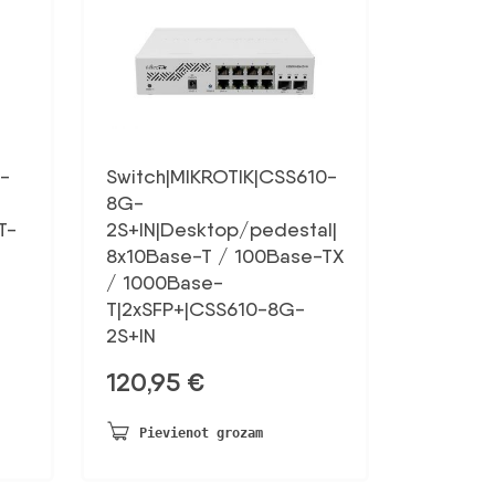
-
Switch|MIKROTIK|CSS610-
8G-
T-
2S+IN|Desktop/pedestal|
8x10Base-T / 100Base-TX
/ 1000Base-
T|2xSFP+|CSS610-8G-
2S+IN
120,95
€
Pievienot grozam