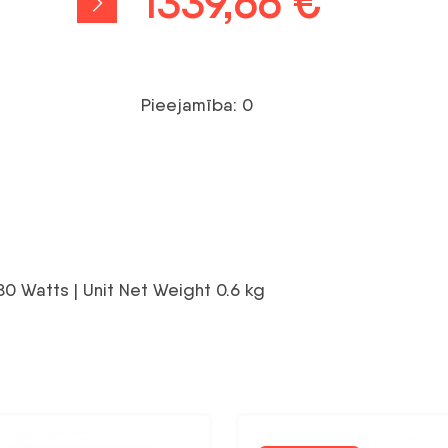
Sākotnējā
1339,66
€
Pašreiz
cena
cena
bija:
ir:
Pieejamība: 0
1653,90 €.
1339,6
 Watts | Unit Net Weight 0.6 kg