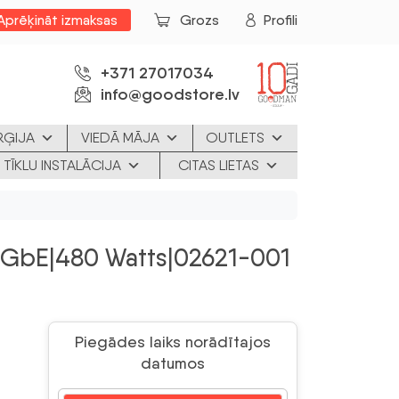
Aprēķināt izmaksas
Grozs
Profili
+371 27017034
info@goodstore.lv
RĢIJA
VIEDĀ MĀJA
OUTLETS
 TĪKLU INSTALĀCIJA
CITAS LIETAS
1GbE|480 Watts|02621-001
Piegādes laiks norādītajos
datumos