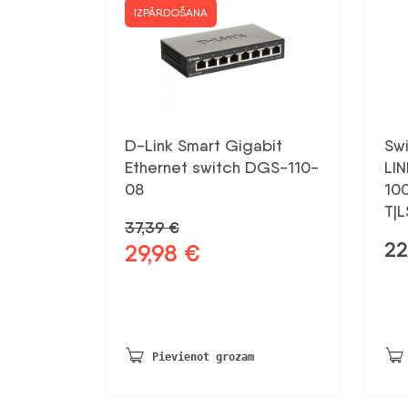
IZPĀRDOŠANA
D-Link Smart Gigabit
Sw
Ethernet switch DGS-110-
LI
08
10
T|
37,39
€
2
29,98
€
Sākotnējā
Pašreizējā
cena
cena
bija:
ir:
37,39 €.
29,98 €.
Pievienot grozam