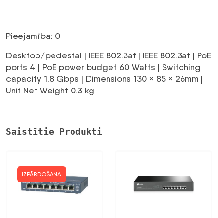
cena
cena
bija:
ir:
Pieejamība: 0
109,96 €.
57,18 €.
Desktop/pedestal | IEEE 802.3af | IEEE 802.3at | PoE
ports 4 | PoE power budget 60 Watts | Switching
capacity 1.8 Gbps | Dimensions 130 × 85 × 26mm |
Unit Net Weight 0.3 kg
Saistītie Produkti
IZPĀRDOŠANA