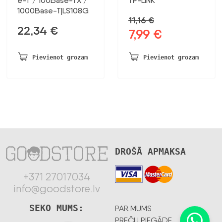
e-T / 100Base-TX /
TP-LINK
1000Base-T|LS108G
11,16
€
22,34
€
7,99
€
Sākotnējā
Pašreizējā
cena
cena
bija:
ir:
Pievienot grozam
Pievienot grozam
11,16 €.
7,99 €.
DROŠĀ APMAKSA
+371 27017034
info@goodstore.lv
SEKO MUMS:
PAR MUMS
PREČU PIEGĀDE