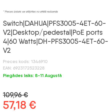
* Preces izskats var atšķirties no attēlā redzamās
Switch|DAHUA|PFS3005-4ET-60-
V2|Desktop/pedestal|PoE ports
4|60 Watts|DH-PFS3005-4ET-60-
V2
Preces kods: 1346910
EAN: 6923172523228
Piegādes laiks: 8-11 Augustā
109,96
€
Sākotnējā
57,18
€
Pašreizējā