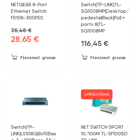
NETGEAR 8-Port
Switch|TP-LINK|TL-
Ethernet Switch
SG1008MP|Desktop/
FS108-300PES
pedestal|Rack|PoE+
ports 8|TL-
35,48
€
SG1008MP
28,65
€
Sākotnējā
Pašreizējā
116,45
€
cena
cena
bija:
ir:
Pievienot grozam
Pievienot grozam
35,48 €.
28,65 €.
IZPĀRDOŠANA
Switch|TP-
NET SWITCH 5PORT
LINK|LS108G|8x10Bas
10/100M TL-SF1005D