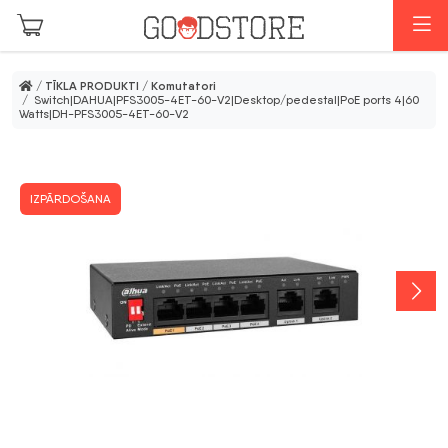
Skip to main content
I
/
TĪKLA PRODUKTI
/
Komutatori
/ Switch|DAHUA|PFS3005-4ET-60-V2|Desktop/pedestal|PoE ports 4|60
Watts|DH-PFS3005-4ET-60-V2
IZPĀRDOŠANA