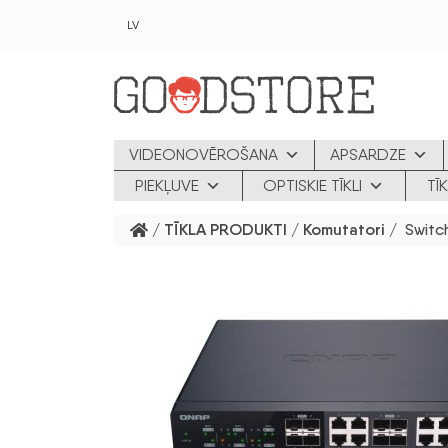
Skip to main content
LV
VIDEONOVĒROŠANA
APSARDZE
PIEKĻUVE
OPTISKIE TĪKLI
TĪ
/
TĪKLA PRODUKTI
/
Komutatori
/ Switc