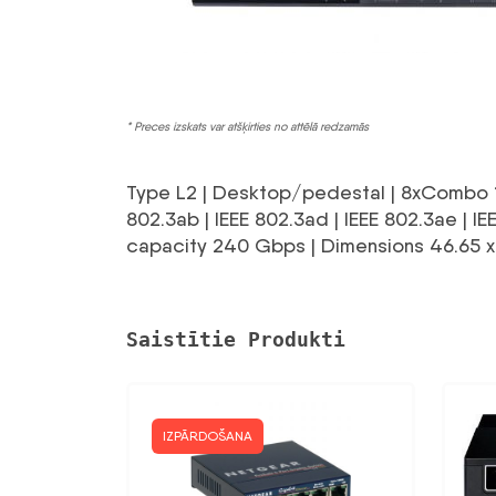
* Preces izskats var atšķirties no attēlā redzamās
Type L2 | Desktop/pedestal | 8xCombo 10/
802.3ab | IEEE 802.3ad | IEEE 802.3ae | IEE
capacity 240 Gbps | Dimensions 46.65 x 
Saistītie Produkti
IZPĀRDOŠANA