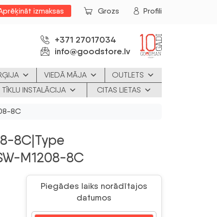
Aprēķināt izmaksas
Grozs
Profili
+371 27017034
info@goodstore.lv
RĢIJA
VIEDĀ MĀJA
OUTLETS
 TĪKLU INSTALĀCIJA
CITAS LIETAS
08-8C
8-8C|Type
QSW-M1208-8C
Piegādes laiks norādītajos
datumos