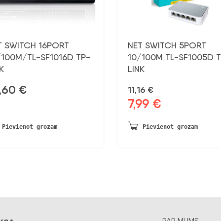
T SWITCH 16PORT
NET SWITCH 5PORT
/100M/TL-SF1016D TP-
10/100M TL-SF1005D 
K
LINK
,60
€
11,16
€
7,99
€
Sākotnējā
Pašreizējā
cena
cena
bija:
ir:
Pievienot grozam
Pievienot grozam
11,16 €.
7,99 €.
PAR MUMS