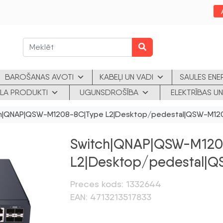
BAROŠANAS AVOTI
KABEĻI UN VADI
SAULES ENE
KLA PRODUKTI
UGUNSDROŠĪBA
ELEKTRĪBAS UN
h|QNAP|QSW-M1208-8C|Type L2|Desktop/pedestal|QSW-M12
Switch|QNAP|QSW-M120
L2|Desktop/pedestal|
Preces kods: 1332644
EAN: 4713213517833