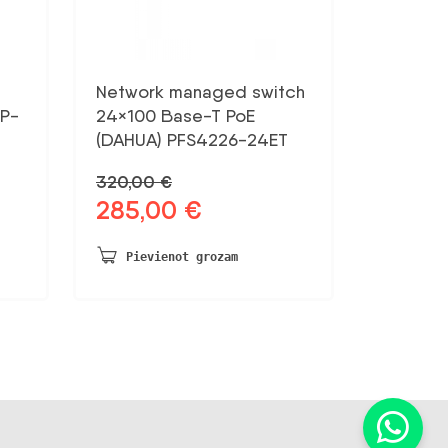
Network managed switch
TP-
24×100 Base-T PoE
(DAHUA) PFS4226-24ET
320,00
€
285,00
€
Sākotnējā
Pašreizējā
cena
cena
bija:
ir:
Pievienot grozam
320,00 €.
285,00 €.