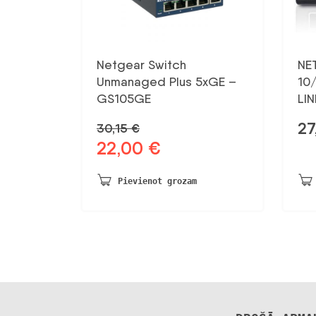
Netgear Switch
NE
Unmanaged Plus 5xGE –
10
GS105GE
LIN
27
30,15
€
22,00
€
Sākotnējā
Pašreizējā
cena
cena
bija:
ir:
Pievienot grozam
30,15 €.
22,00 €.