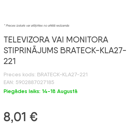
* Preces izskats var atšķirties no attēlā redzamās
TELEVIZORA VAI MONITORA
STIPRINĀJUMS BRATECK-KLA27-
221
Preces kods: BRATECK-KLA27-221
EAN: 5902887027185
Piegādes laiks: 14-18 Augustā
8,01
€