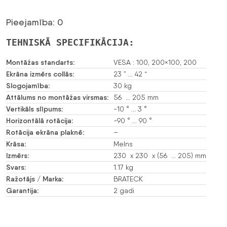
Pieejamība: 0
TEHNISKĀ SPECIFIKĀCIJA:
Montāžas standarts:
VESA : 100, 200×100, 200
Ekrāna izmērs collās:
23 ” … 42 “
Slogojamība:
30 kg
Attālums no montāžas virsmas:
56 … 205 mm
Vertikāls slīpums:
-10 ° … 3 °
Horizontālā rotācija:
-90 ° … 90 °
Rotācija ekrāna plaknē:
–
Krāsa:
Melns
Izmērs:
230 x 230 x (56 … 205) mm
Svars:
1.17 kg
Ražotājs / Marka:
BRATECK
Garantija:
2 gadi