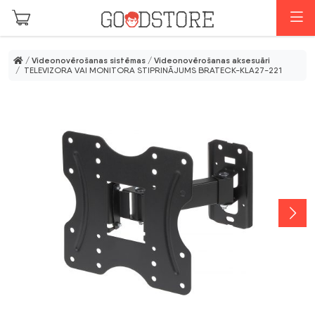
Skip to main content
I
/
Videonovērošanas sistēmas
/
Videonovērošanas aksesuāri
/ TELEVIZORA VAI MONITORA STIPRINĀJUMS BRATECK-KLA27-221