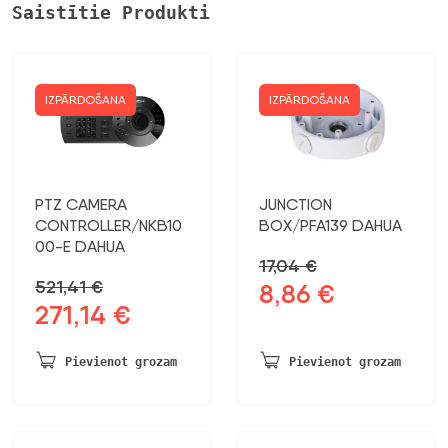
Saistītie Produkti
IZPĀRDOŠANA
IZPĀRDOŠANA
PTZ CAMERA
JUNCTION
CONTROLLER/NKB10
BOX/PFA139 DAHUA
00-E DAHUA
17,04
€
521,41
€
8,86
€
Sākotnējā
Pašreizējā
271,14
€
Sākotnējā
Pašreizējā
cena
cena
cena
cena
bija:
ir:
bija:
ir:
17,04 €.
8,86 €.
Pievienot grozam
Pievienot grozam
521,41 €.
271,14 €.