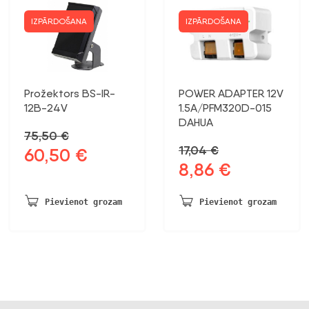
IZPĀRDOŠANA
IZPĀRDOŠANA
Prožektors BS-IR-
POWER ADAPTER 12V
12B-24V
1.5A/PFM320D-015
DAHUA
75,50
€
17,04
€
60,50
€
Sākotnējā
Pašreizējā
8,86
€
Sākotnējā
Pašreizējā
cena
cena
cena
cena
bija:
ir:
bija:
ir:
75,50 €.
60,50 €.
Pievienot grozam
Pievienot grozam
17,04 €.
8,86 €.