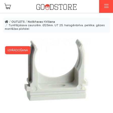
Skip to main content
I
/
OUTLETS
/
Noliktavas tīrīšana
/ Turētājskava caurulēm. Ø25mm. UT 25. halogēnbrīva. pelēka. gāzes
montāžas pistolei
IZPĀRDOŠANA