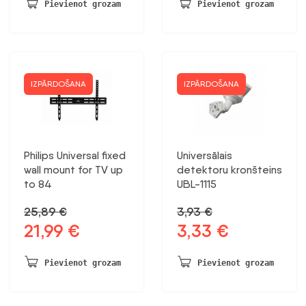
bija:
ir:
bija:
ir:
Pievienot grozam
Pievienot grozam
23,05 €.
19,51 €.
3,73 €.
2,99 €.
IZPĀRDOŠANA
IZPĀRDOŠANA
Philips Universal fixed
Universālais
wall mount for TV up
detektoru kronšteins
to 84
UBL-1115
25,89
€
3,93
€
21,99
€
3,33
€
Sākotnējā
Pašreizējā
Sākotnējā
Pašreizējā
cena
cena
cena
cena
bija:
ir:
bija:
ir:
Pievienot grozam
Pievienot grozam
25,89 €.
21,99 €.
3,93 €.
3,33 €.