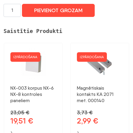
0,24 €.
0,21 €.
Turētājskava
PIEVIENOT GROZAM
caurulēm.
Ø25mm.
UT
Saistītie Produkti
25.
halogēnbrīva.
pelēka.
gāzes
IZPĀRDOŠANA
IZPĀRDOŠANA
montāžas
pistolei
daudzums
NX-003 korpus NX-6
Magnētiskais
NX-8 kontroles
kontakts KA 2071
paneliem
met. 000140
23,05
€
3,73
€
19,51
€
2,99
€
Sākotnējā
Pašreizējā
Sākotnējā
Pašreizējā
cena
cena
cena
cena