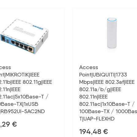
cess
Access
nt|MIKROTIK|IEEE
Point|UBIQUITI|1733
.11b|IEEE 802.11g|IEEE
Mbps|IEEE 802.3af|IEEE
.11n|IEEE
802.11a/b/g|IEEE
2.11ac|5x10Base-T /
802.11n|IEEE
0Base-TX|1xUSB
802.11ac|1x10Base-T /
0|RB952UI-5AC2ND
100Base-TX / 1000Ba
T|UAP-FLEXHD
,29
€
194,48
€