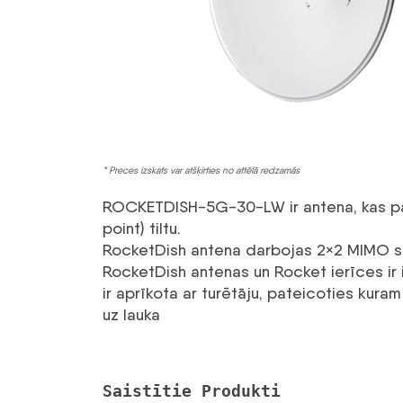
* Preces izskats var atšķirties no attēlā redzamās
ROCKETDISH-5G-30-LW ir antena, kas pare
point) tiltu.
RocketDish antena darbojas 2×2 MIMO sta
RocketDish antenas un Rocket ierīces ir iz
ir aprīkota ar turētāju, pateicoties kuram
uz lauka
Saistītie Produkti