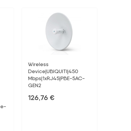
Wireless
Device|UBIQUITI|450
Mbps|1xRJ45|PBE-5AC-
GEN2
126,76
€
se-