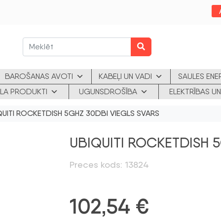
BAROŠANAS AVOTI
KABEĻI UN VADI
SAULES ENE
KLA PRODUKTI
UGUNSDROŠĪBA
ELEKTRĪBAS UN
UITI ROCKETDISH 5GHZ 30DBI VIEGLS SVARS
UBIQUITI ROCKETDISH 
Preces kods: 13824
102,54
€