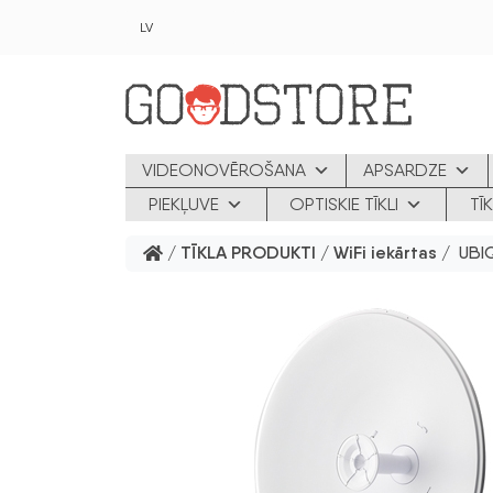
Skip to main content
LV
VIDEONOVĒROŠANA
APSARDZE
PIEKĻUVE
OPTISKIE TĪKLI
TĪ
/
TĪKLA PRODUKTI
/
WiFi iekārtas
/ UBIQ