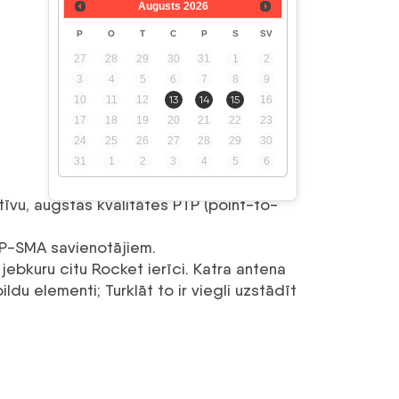
Augusts
2026
P
O
T
C
P
S
SV
27
28
29
30
31
1
2
3
4
5
6
7
8
9
10
11
12
13
14
15
16
17
18
19
20
21
22
23
24
25
26
27
28
29
30
31
1
2
3
4
5
6
īvu, augstas kvalitātes PTP (point-to-
RP-SMA savienotājiem.
 jebkuru citu Rocket ierīci. Katra antena
ldu elementi; Turklāt to ir viegli uzstādīt