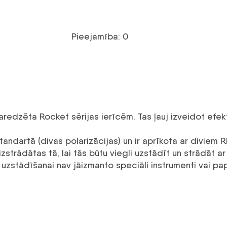
Pieejamība: 0
dzēta Rocket sērijas ierīcēm. Tas ļauj izveidot efekt
ndartā (divas polarizācijas) un ir aprīkota ar diviem 
strādātas tā, lai tās būtu viegli uzstādīt un strādāt ar
 uzstādīšanai nav jāizmanto speciāli instrumenti vai papi