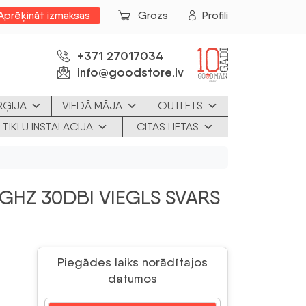
Aprēķināt izmaksas
Grozs
Profili
+371 27017034
info@goodstore.lv
RĢIJA
VIEDĀ MĀJA
OUTLETS
 TĪKLU INSTALĀCIJA
CITAS LIETAS
5GHZ 30DBI VIEGLS SVARS
Piegādes laiks norādītajos
datumos