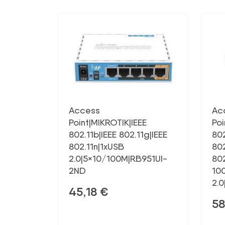
Access
Ac
Point|MIKROTIK|IEEE
Poi
802.11b|IEEE 802.11g|IEEE
802
802.11n|1xUSB
802
2.0|5×10/100M|RB951UI-
80
2ND
10
2.
45,18
€
58