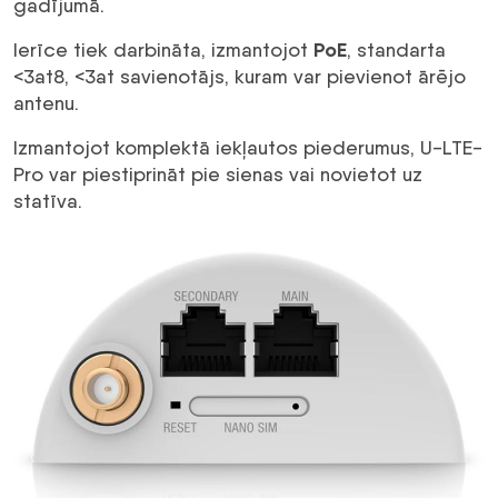
gadījumā.
PoE
Ierīce tiek darbināta, izmantojot
, standarta
<3at8, <3at savienotājs, kuram var pievienot ārējo
antenu.
Izmantojot komplektā iekļautos piederumus, U-LTE-
Pro var piestiprināt pie sienas vai novietot uz
statīva.