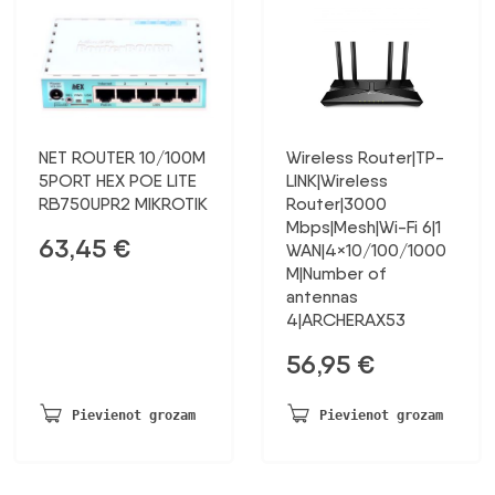
NET ROUTER 10/100M
Wireless Router|TP-
5PORT HEX POE LITE
LINK|Wireless
RB750UPR2 MIKROTIK
Router|3000
Mbps|Mesh|Wi-Fi 6|1
63,45
€
WAN|4×10/100/1000
M|Number of
antennas
4|ARCHERAX53
56,95
€
Pievienot grozam
Pievienot grozam