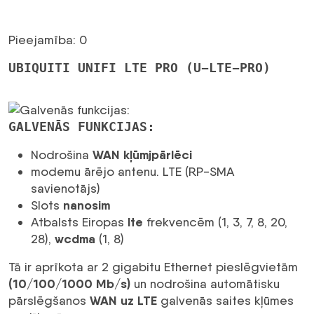
Pieejamība: 0
UBIQUITI UNIFI LTE PRO (U-LTE-PRO)
GALVENĀS FUNKCIJAS:
WAN kļūmjpārlēci
Nodrošina
modemu
ārējo antenu. LTE (RP-SMA
savienotājs)
nanosim
Slots
lte
Atbalsts Eiropas
frekvencēm (1, 3, 7, 8, 20,
wcdma
28),
(1, 8)
Tā ir aprīkota ar 2 gigabitu Ethernet pieslēgvietām
(10/100/1000 Mb/s)
un nodrošina automātisku
WAN uz LTE
pārslēgšanos
galvenās saites kļūmes