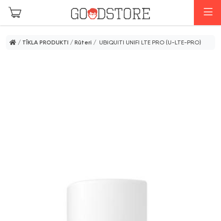
Skip to main content
I
/
TĪKLA PRODUKTI
/
Rūteri
/ UBIQUITI UNIFI LTE PRO (U-LTE-PRO)