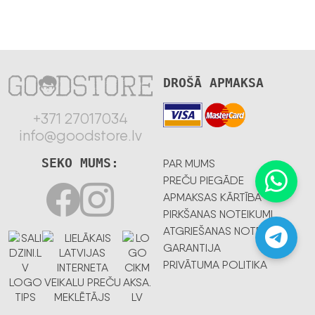
DROŠĀ APMAKSA
+371 27017034
info@goodstore.lv
SEKO MUMS:
PAR MUMS
PREČU PIEGĀDE
APMAKSAS KĀRTĪBA
PIRKŠANAS NOTEIKUMI
ATGRIEŠANAS NOTEIKUMI
GARANTIJA
PRIVĀTUMA POLITIKA