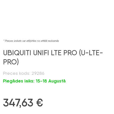
* Preces izskats var atšķirties no attēlā redzamās
UBIQUITI UNIFI LTE PRO (U-LTE-
PRO)
Preces kods: 29286
Piegādes laiks: 15-18 Augustā
347,63
€