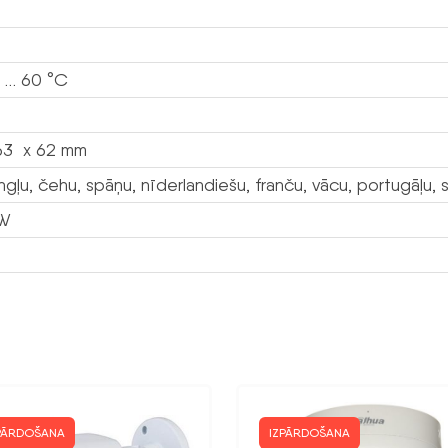
 … 60 °C
63 x 62 mm
ngļu, čehu, spāņu, nīderlandiešu, franču, vācu, portugāļu, s
EW
PĀRDOŠANA
IZPĀRDOŠANA