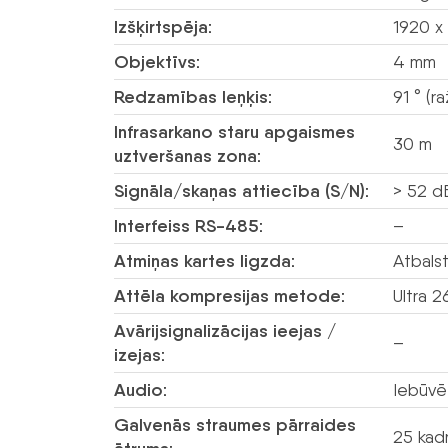
Izšķirtspēja:
1920 x
Objektīvs:
4 mm
Redzamības leņķis:
91 ° (r
Infrasarkano staru apgaismes
30 m
uztveršanas zona:
Signāla/skaņas attiecība (S/N):
> 52 d
Interfeiss RS-485:
–
Atmiņas kartes ligzda:
Atbalst
Attēla kompresijas metode:
Ultra 
Avārijsignalizācijas ieejas /
–
izejas:
Audio:
Iebūvēt
Galvenās straumes pārraides
25 kad