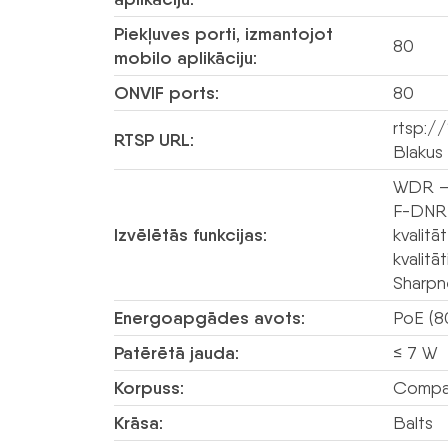
Piekļuves porti, izmantojot
80
mobilo aplikāciju:
ONVIF ports:
80
rtsp://
RTSP URL:
Blakus
WDR – 
F-DNR 
Izvēlētās funkcijas:
kvalit
kvalitā
Sharpne
Energoapgādes avots:
PoE (8
Patērētā jauda:
≤ 7 W
Korpuss:
Compac
Krāsa:
Balts