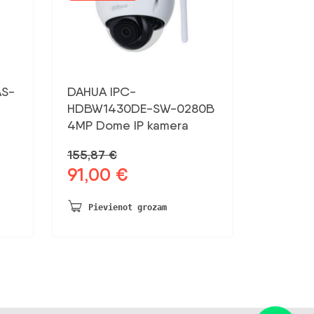
S-
DAHUA IPC-
HDBW1430DE-SW-0280B
4MP Dome IP kamera
155,87
€
91,00
€
Sākotnējā
Pašreizējā
cena
cena
bija:
ir:
Pievienot grozam
155,87 €.
91,00 €.