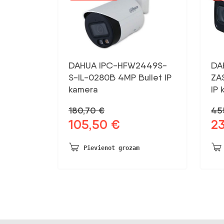
DAHUA IPC-HFW2449S-
DA
S-IL-0280B 4MP Bullet IP
ZA
kamera
IP 
180,70
€
45
105,50
€
2
Sākotnējā
Pašreizējā
Sāk
cena
cena
ce
bija:
ir:
bij
Pievienot grozam
180,70 €.
105,50 €.
455