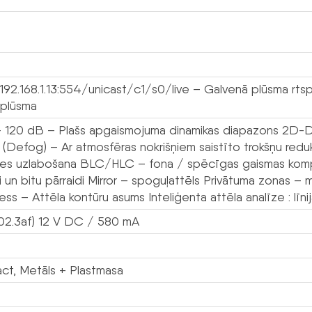
192.168.1.13:554/unicast/c1/s0/live – Galvenā plūsma rtsp
 plūsma
120 dB – Plašs apgaismojuma dinamikas diapazons 2D-DN
(Defog) – Ar atmosfēras nokrišņiem saistīto trokšņu reduk
ātes uzlabošana BLC/HLC – fona / spēcīgas gaismas kompen
ti un bitu pārraidi Mirror – spoguļattēls Privātuma zonas 
ss – Attēla kontūru asums Inteliģenta attēla analīze : līni
02.3af) 12 V DC / 580 mA
t, Metāls + Plastmasa