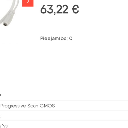
63,22
€
Pieejamība: 0
P
” Progressive Scan CMOS
x
sīvs