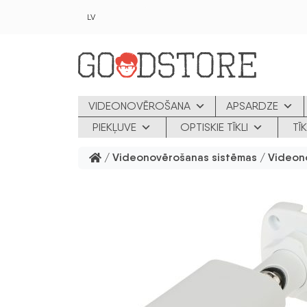
Skip to main content
LV
VIDEONOVĒROŠANA
APSARDZE
PIEKĻUVE
OPTISKIE TĪKLI
TĪ
/
Videonovērošanas sistēmas
/
Videon