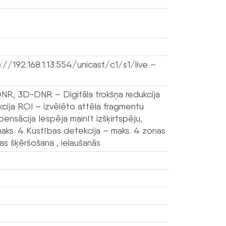
://192.168.1.13:554/unicast/c1/s1/live –
R, 3D-DNR – Digitāla trokšņa redukcija
cija ROI – izvēlēto attēla fragmentu
sācija Iespēja mainīt izšķirtspēju,
– maks. 4 Kustības detekcija – maks. 4 zonas
jas šķēršošana , ielaušanās