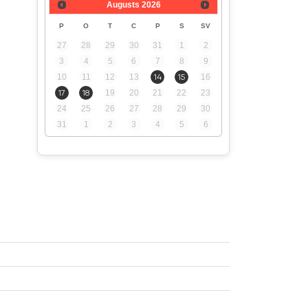
Augusts
2026
P
O
T
C
P
S
SV
27
28
29
30
31
1
2
3
4
5
6
7
8
9
10
11
12
13
14
15
16
17
18
19
20
21
22
23
24
25
26
27
28
29
30
31
1
2
3
4
5
6