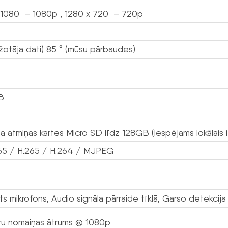
 1080 – 1080p , 1280 x 720 – 720p
ažotāja dati) 85 ° (mūsu pārbaudes)
B
a atmiņas kartes Micro SD līdz 128GB (iespējams lokālais i
265 / H.265 / H.264 / MJPEG
s mikrofons, Audio signāla pārraide tīklā, Garso detekcija
ru nomaiņas ātrums @ 1080p