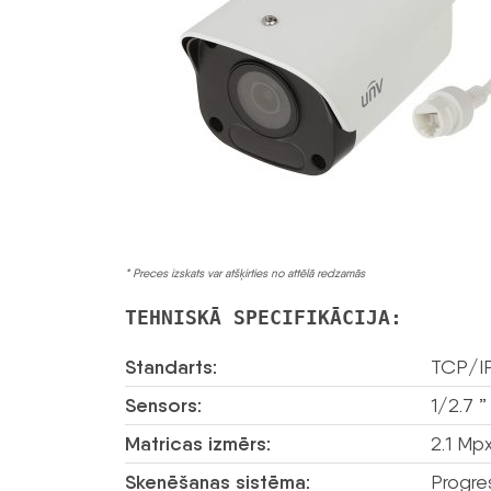
* Preces izskats var atšķirties no attēlā redzamās
TEHNISKĀ SPECIFIKĀCIJA:
Standarts:
TCP/I
Sensors:
1/2.7 
Matricas izmērs:
2.1 Mp
Skenēšanas sistēma:
Progre