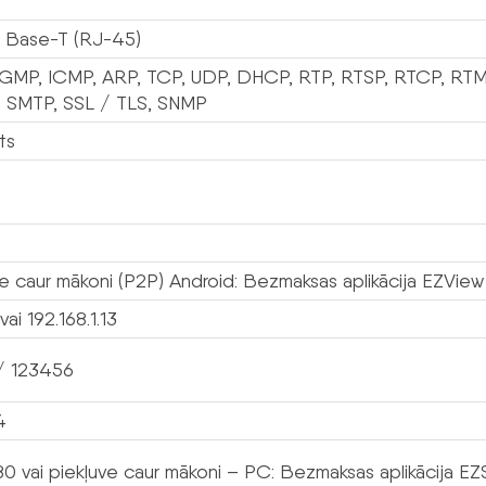
 Base-T (RJ-45)
 IGMP, ICMP, ARP, TCP, UDP, DHCP, RTP, RTSP, RTCP, RTM
 SMTP, SSL / TLS, SNMP
ts
ve caur mākoni (P2P) Android: Bezmaksas aplikācija EZView
i 192.168.1.13
/ 123456
4
80 vai piekļuve caur mākoni – PC: Bezmaksas aplikācija EZ