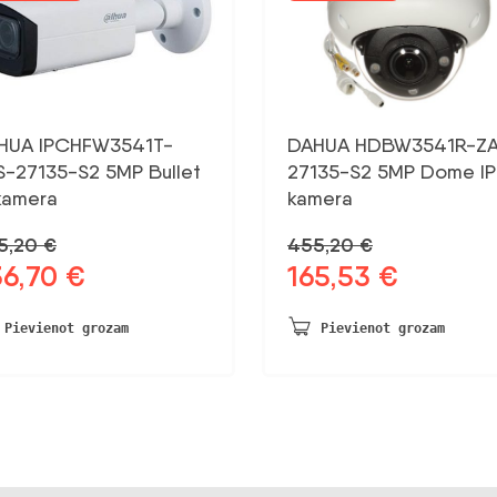
HUA IPCHFW3541T-
DAHUA HDBW3541R-ZA
S-27135-S2 5MP Bullet
27135-S2 5MP Dome IP
kamera
kamera
5,20
€
455,20
€
36,70
€
165,53
€
otnējā
Pašreizējā
Sākotnējā
Pašreizējā
na
cena
cena
cena
a:
ir:
bija:
ir:
Pievienot grozam
Pievienot grozam
,20 €.
236,70 €.
455,20 €.
165,53 €.