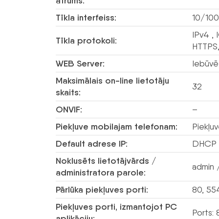
ātrums:
Tīkla interfeiss:
10/100
IPv4 ,
Tīkla protokoli:
HTTPS,
WEB Server:
Iebūvē
Maksimālais on-line lietotāju
32
skaits:
ONVIF:
–
Piekļuve mobilajam telefonam:
Piekļu
Default adrese IP:
DHCP va
Noklusēts lietotājvārds /
admin 
administratora parole:
Pārlūka piekļuves porti:
80, 55
Piekļuves porti, izmantojot PC
Ports: 
aplikāciju: