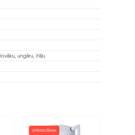
lovāku, ungāru, itāļu
IZPĀRDOŠANA