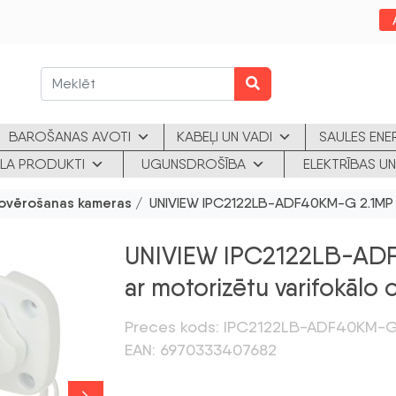
BAROŠANAS AVOTI
KABEĻI UN VADI
SAULES ENE
KLA PRODUKTI
UGUNSDROŠĪBA
ELEKTRĪBAS UN
ovērošanas kameras
/ UNIVIEW IPC2122LB-ADF40KM-G 2.1MP IP
UNIVIEW IPC2122LB-ADF
ar motorizētu varifokālo 
Preces kods: IPC2122LB-ADF40KM-
EAN: 6970333407682