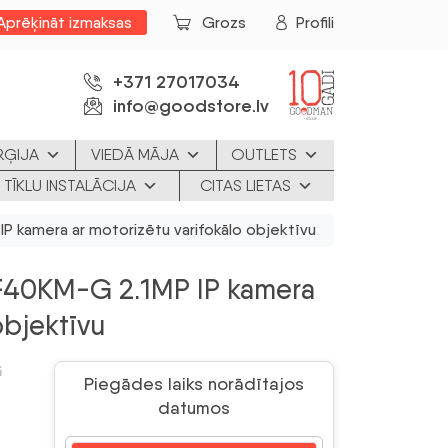
Aprēķināt izmaksas
Grozs
Profili
+371 27017034
info@goodstore.lv
RĢIJA
VIEDĀ MĀJA
OUTLETS
 TĪKLU INSTALĀCIJA
CITAS LIETAS
 kamera ar motorizētu varifokālo objektīvu
40KM-G 2.1MP IP kamera
objektīvu
G
Piegādes laiks norādītajos
datumos