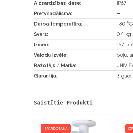
Aizsardzības klase:
IP67
Pretvandālisma:
–
Darba temperatūra:
-30 °C
Svars:
0.4 kg
Izmērs:
167 x 
Valodu izvēle:
poļu, a
Ražotājs / Marka:
UNIVI
Garantija:
3 gadi
Saistītie Produkti
IZPĀRDOŠANA
IZ