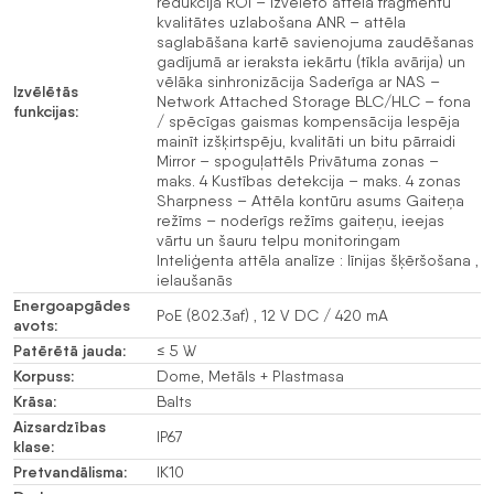
redukcija ROI – izvēlēto attēla fragmentu
kvalitātes uzlabošana ANR – attēla
saglabāšana kartē savienojuma zaudēšanas
gadījumā ar ieraksta iekārtu (tīkla avārija) un
vēlāka sinhronizācija Saderīga ar NAS –
Izvēlētās
Network Attached Storage BLC/HLC – fona
funkcijas:
/ spēcīgas gaismas kompensācija Iespēja
mainīt izšķirtspēju, kvalitāti un bitu pārraidi
Mirror – spoguļattēls Privātuma zonas –
maks. 4 Kustības detekcija – maks. 4 zonas
Sharpness – Attēla kontūru asums Gaiteņa
režīms – noderīgs režīms gaiteņu, ieejas
vārtu un šauru telpu monitoringam
Inteliģenta attēla analīze : līnijas šķēršošana ,
ielaušanās
Energoapgādes
PoE (802.3af) , 12 V DC / 420 mA
avots:
Patērētā jauda:
≤ 5 W
Korpuss:
Dome, Metāls + Plastmasa
Krāsa:
Balts
Aizsardzības
IP67
klase:
Pretvandālisma:
IK10