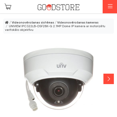
Skip to main content
I
/
Videonovērošanas sistēmas
/
Videonovērošanas kameras
/ UNIVIEW IPC322LB-DSF28K-G 2.1MP Dome IP kamera ar motorizētu
varifokālo objektīvu