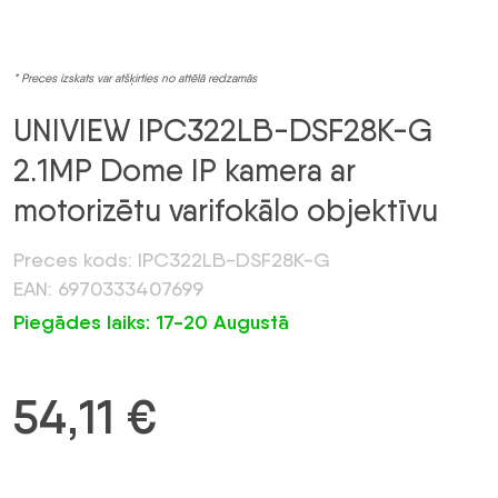
* Preces izskats var atšķirties no attēlā redzamās
UNIVIEW IPC322LB-DSF28K-G
2.1MP Dome IP kamera ar
motorizētu varifokālo objektīvu
Preces kods: IPC322LB-DSF28K-G
EAN: 6970333407699
Piegādes laiks: 17-20 Augustā
54,11
€