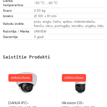
Darba
-30 °C … 60 °C
temperatūra:
Svars:
0.35 kg
Izmērs:
Ø 109 x 81 mm
poļu, angļu, čehu, spāņu, nīderlandiešu,
Valodu izvēle:
franču, vācu, portugāļu, slovāku, ungāru, itāļu
Ražotājs / Marka:
UNIVIEW
Garantija:
3 gadi
Saistītie Produkti
IZPĀRDOŠANA
IZPĀRDOŠANA
DAHUA IPC-
Hikvision DS-