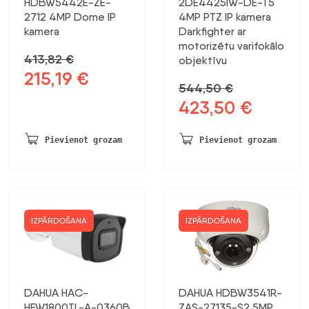
HDBW5442E-ZE-
2DE4425IW-DE-T5
2712 4MP Dome IP
4MP PTZ IP kamera
kamera
Darkfighter ar
motorizētu varifokālo
413,82
€
objektīvu
215,19
€
Sākotnējā
Pašreizējā
544,50
€
cena
cena
423,50
€
Sākotnējā
Pašreizējā
bija:
ir:
cena
cena
413,82 €.
215,19 €.
bija:
ir:
Pievienot grozam
Pievienot grozam
544,50 €.
423,50 €.
IZPĀRDOŠANA
IZPĀRDOŠANA
DAHUA HAC-
DAHUA HDBW3541R-
HFW1800TL-A-0360B
ZAS-27135-S2 5MP