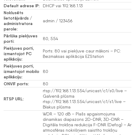
Default adrese IP:
DHCP vai 192.168.1.13
Noklusēts
lietotājvārds /
admin / 123456
administratora
parole:
Pārlūka piekļuves
80, 554
porti:
Piekļuves porti,
Ports: 80 vai piekļuve caur mākoni – PC:
izmantojot PC
Bezmaksas aplikācija EZStation
aplikāciju:
Piekļuves porti,
izmantojot mobilo
80
aplikāciju:
ONVIF ports:
80
rtsp://192.168.1.13:554/unicast/c1/s0/live –
Galvenā plūsma
RTSP URL:
rtsp://192.168.1.13:554/unicast/c1/s1/live –
Blakus plūsma
WDR – 120 dB – Plašs apgaismojuma
dinamikas diapazons 2D-DNR, 3D-DNR –
Digitāla trokšņa redukcija F-DNR (Defog) – Ar
atmosfēras nokrišņiem saistīto trokšņu