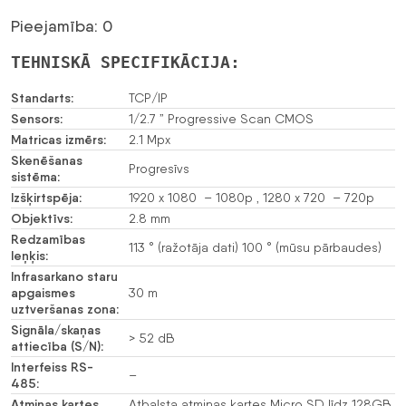
Pieejamība: 0
TEHNISKĀ SPECIFIKĀCIJA:
Standarts:
TCP/IP
Sensors:
1/2.7 ” Progressive Scan CMOS
Matricas izmērs:
2.1 Mpx
Skenēšanas
Progresīvs
sistēma:
Izšķirtspēja:
1920 x 1080 – 1080p , 1280 x 720 – 720p
Objektīvs:
2.8 mm
Redzamības
113 ° (ražotāja dati) 100 ° (mūsu pārbaudes)
leņķis:
Infrasarkano staru
apgaismes
30 m
uztveršanas zona:
Signāla/skaņas
> 52 dB
attiecība (S/N):
Interfeiss RS-
–
485:
Atmiņas kartes
Atbalsta atmiņas kartes Micro SD līdz 128GB