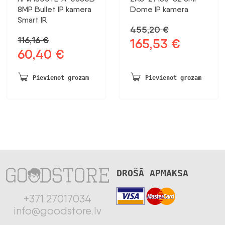
8MP Bullet IP kamera
Dome IP kamera
Smart IR
455,20
€
116,16
€
165,53
€
Sākotnējā
Pašreizējā
60,40
€
Sākotnējā
Pašreizējā
cena
cena
cena
cena
bija:
ir:
bija:
ir:
455,20 €.
165,53 €.
Pievienot grozam
Pievienot grozam
116,16 €.
60,40 €.
DROŠĀ APMAKSA
+371 27017034
info@goodstore.lv