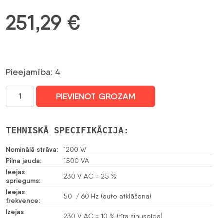
251,29
€
Pieejamība: 4
UPS
PIEVIENOT GROZAM
AKUMULATORS
AT-
UPS1500S-
TEHNISKĀ SPECIFIKĀCIJA:
LCD
1500 VA
Nominālā strāva:
1200 W
EAST
Pilna jauda:
1500 VA
daudzums
Ieejas
230 V AC ± 25 %
spriegums:
Ieejas
50 / 60 Hz (auto atklāšana)
frekvence:
Izejas
230 V AC ± 10 % (tīra sinusoīda)