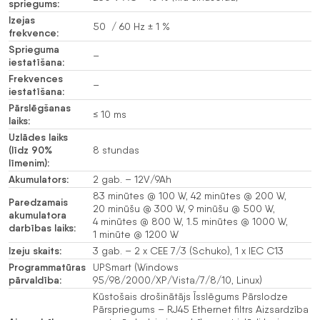
spriegums:
Izejas
50 / 60 Hz ± 1 %
frekvence:
Sprieguma
–
iestatīšana:
Frekvences
–
iestatīšana:
Pārslēgšanas
≤ 10 ms
laiks:
Uzlādes laiks
(līdz 90%
8 stundas
līmenim):
Akumulators:
2 gab. – 12V/9Ah
83 minūtes @ 100 W, 42 minūtes @ 200 W,
Paredzamais
20 minūšu @ 300 W, 9 minūšu @ 500 W,
akumulatora
4 minūtes @ 800 W, 1.5 minūtes @ 1000 W,
darbības laiks:
1 minūte @ 1200 W
Izeju skaits:
3 gab. – 2 x CEE 7/3 (Schuko), 1 x IEC C13
Programmatūras
UPSmart (Windows
pārvaldība:
95/98/2000/XP/Vista/7/8/10, Linux)
Kūstošais drošinātājs Īsslēgums Pārslodze
Pārspriegums – RJ45 Ethernet filtrs Aizsardzība