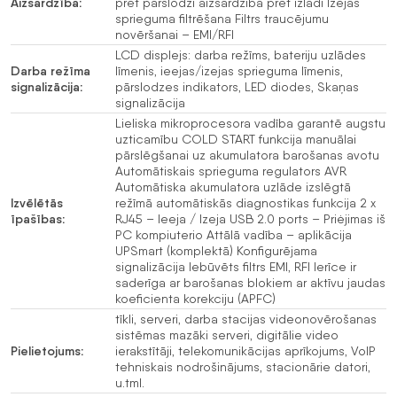
Aizsardzība:
pret pārslodzi aizsardzība pret izlādi Izejas
sprieguma filtrēšana Filtrs traucējumu
novēršanai – EMI/RFI
LCD displejs: darba režīms, bateriju uzlādes
Darba režīma
līmenis, ieejas/izejas sprieguma līmenis,
signalizācija:
pārslodzes indikators, LED diodes, Skaņas
signalizācija
Lieliska mikroprocesora vadība garantē augstu
uzticamību COLD START funkcija manuālai
pārslēgšanai uz akumulatora barošanas avotu
Automātiskais sprieguma regulators AVR
Automātiska akumulatora uzlāde izslēgtā
Izvēlētās
režīmā automātiskās diagnostikas funkcija 2 x
īpašības:
RJ45 – Ieeja / Izeja USB 2.0 ports – Priėjimas iš
PC kompiuterio Attālā vadība – aplikācija
UPSmart (komplektā) Konfigurējama
signalizācija Iebūvēts filtrs EMI, RFI Ierīce ir
saderīga ar barošanas blokiem ar aktīvu jaudas
koeficienta korekciju (APFC)
tīkli, serveri, darba stacijas videonovērošanas
sistēmas mazāki serveri, digitālie video
Pielietojums:
ierakstītāji, telekomunikācijas aprīkojums, VoIP
tehniskais nodrošinājums, stacionārie datori,
u.tml.