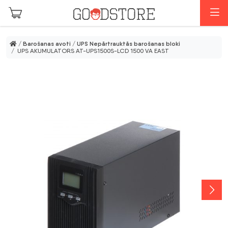
Skip to main content
I
/
Barošanas avoti
/
UPS Nepārtrauktās barošanas bloki
/ UPS AKUMULATORS AT-UPS1500S-LCD 1500 VA EAST