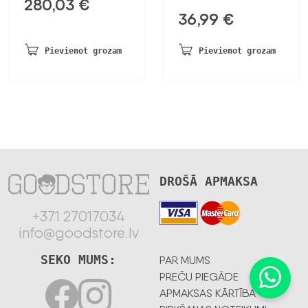
280,03
€
36,99
€
Pievienot grozam
Pievienot grozam
DROŠĀ APMAKSA
+371 27017034
info@goodstore.lv
SEKO MUMS:
PAR MUMS
PREČU PIEGĀDE
APMAKSAS KĀRTĪBA