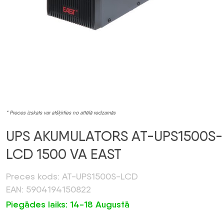
* Preces izskats var atšķirties no attēlā redzamās
UPS AKUMULATORS AT-UPS1500S-
LCD 1500 VA EAST
Preces kods: AT-UPS1500S-LCD
EAN: 5904194150822
Piegādes laiks: 14-18 Augustā