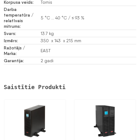
Korpusa veids:
Tornis
Darba
temperatūra /
5 °C … 40 °C / ≤ 93 %
relatīvais
mitrums:
Svars:
13.7 kg
Izmērs:
350 x 143 x 215 mm
Ražotājs /
EAST
Marka:
Garantija:
2 gadi
Saistītie Produkti