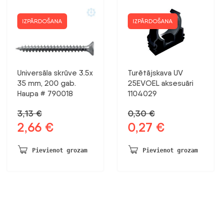
IZPĀRDOŠANA
IZPĀRDOŠANA
Universāla skrūve 3.5x
Turētājskava UV
35 mm, 200 gab.
25EVOEL aksesuāri
Haupa # 790018
1104029
3,13
€
0,30
€
2,66
€
0,27
€
Sākotnējā
Pašreizējā
Sākotnējā
Pašreizējā
cena
cena
cena
cena
bija:
ir:
bija:
ir:
Pievienot grozam
Pievienot grozam
3,13 €.
2,66 €.
0,30 €.
0,27 €.