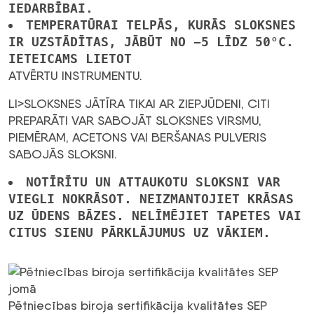
IEDARBĪBAI.
TEMPERATŪRAI TELPĀS, KURĀS SLOKSNES
IR UZSTĀDĪTAS, JĀBŪT NO -5 LĪDZ 50°C.
IETEICAMS LIETOT
ATVĒRTU INSTRUMENTU.
LI>SLOKSNES JĀTĪRA TIKAI AR ZIEPJŪDENI, CITI
PREPARĀTI VAR SABOJĀT SLOKSNES VIRSMU,
PIEMĒRAM, ACETONS VAI BERŠANAS PULVERIS
SABOJĀS SLOKSNI.
NOTĪRĪTU UN ATTAUKOTU SLOKSNI VAR
VIEGLI NOKRĀSOT. NEIZMANTOJIET KRĀSAS
UZ ŪDENS BĀZES. NELĪMĒJIET TAPETES VAI
CITUS SIENU PĀRKLĀJUMUS UZ VĀKIEM.
Pētniecības biroja sertifikācija kvalitātes SEP