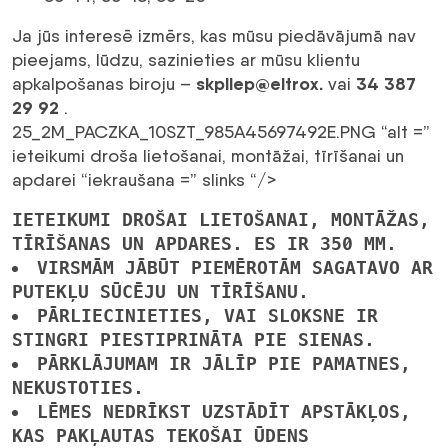
Ja jūs interesē izmērs, kas mūsu piedāvājumā nav
pieejams, lūdzu, sazinieties ar mūsu klientu
skpllep@eltrox.
34 387
apkalpošanas biroju –
vai
29 92
.
25_2M_PACZKA_10SZT_985A45697492E.PNG “alt =”
ieteikumi droša lietošanai, montāžai, tīrīšanai un
apdarei “iekraušana =” slinks “/>
IETEIKUMI DROŠAI LIETOŠANAI, MONTĀŽAS,
TĪRĪŠANAS UN APDARES. ES IR 350 MM.
VIRSMĀM JĀBŪT PIEMĒROTĀM SAGATAVO AR
PUTEKĻU SŪCĒJU UN TĪRĪŠANU.
PĀRLIECINIETIES, VAI SLOKSNE IR
STINGRI PIESTIPRINĀTA PIE SIENAS.
PĀRKLĀJUMAM IR JĀLĪP PIE PAMATNES,
NEKUSTOTIES.
LĒMES NEDRĪKST UZSTĀDĪT APSTĀKĻOS,
KAS PAKĻAUTAS TEKOŠAI ŪDENS