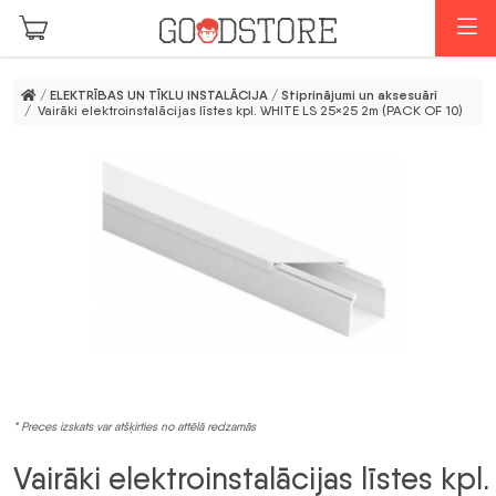
Skip to main content
I
/
ELEKTRĪBAS UN TĪKLU INSTALĀCIJA
/
Stiprinājumi un aksesuāri
/ Vairāki elektroinstalācijas līstes kpl. WHITE LS 25×25 2m (PACK OF 10)
* Preces izskats var atšķirties no attēlā redzamās
Vairāki elektroinstalācijas līstes kpl.