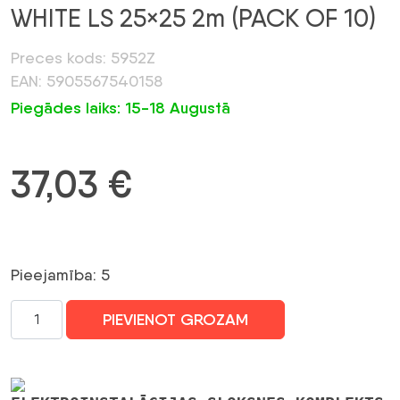
WHITE LS 25×25 2m (PACK OF 10)
Preces kods: 5952Z
EAN: 5905567540158
Piegādes laiks: 15-18 Augustā
37,03
€
Pieejamība: 5
Vairāki
PIEVIENOT GROZAM
elektroinstalācijas
līstes
kpl.
WHITE