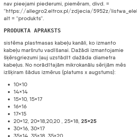
nav pieejami piederumi, piemēram, divd. =
“https://allegro2.eltrox.pl/zdjecia/5952z/listwa_
alt = “produkts”.
PRODUKTA APRAKSTS
sistēma plastmasas kabeļu kanāli, ko izmanto
kabeļu maršrutu vadīšanai. Dažādi izmantojamie
šķērsgriezumi ļauj uzstādīt dažāda diametra
kabeļus. No norādītajām mikrokanālu sērijām mēs
izšķiram šādus izmērus (platums x augstums):
10×10
14×14
15×10, 15×17
16×16
17×15
25×25
20×12, 20×18,20,20 , 25×18,
30×16, 30×17
35×14, 35×18, 35×20