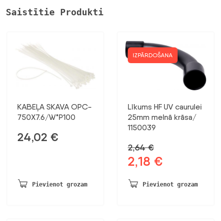
Saistītie Produkti
IZPĀRDOŠANA
KABEĻA SKAVA OPC-
Līkums HF UV caurulei
750X7.6/W*P100
25mm melnā krāsa/
1150039
24,02
€
2,64
€
2,18
€
Sākotnējā
Pašreizējā
cena
cena
bija:
ir:
Pievienot grozam
Pievienot grozam
2,64 €.
2,18 €.