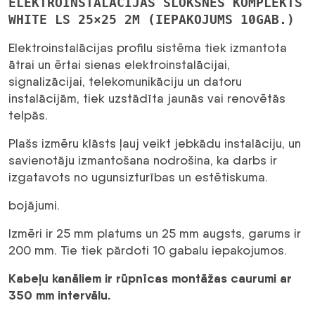
ELEKTROINSTALĀCIJAS SLOKSNES KOMPLEKTS
LS
WHITE LS 25×25 2M (IEPAKOJUMS 10GAB.)
25x25
2m
Elektroinstalācijas profilu sistēma tiek izmantota
(PACK
ātrai un ērtai sienas elektroinstalācijai,
OF
signalizācijai, telekomunikāciju un datoru
10)
instalācijām, tiek uzstādīta jaunās vai renovētās
daudzums
telpās.
Plašs izmēru klāsts ļauj veikt jebkādu instalāciju, un
savienotāju izmantošana nodrošina, ka darbs ir
izgatavots no ugunsizturības un estētiskuma.
bojājumi.
Izmēri ir 25 mm platums un 25 mm augsts, garums ir
200 mm. Tie tiek pārdoti 10 gabalu iepakojumos.
Kabeļu kanāliem ir rūpnīcas montāžas caurumi ar
350 mm intervālu.